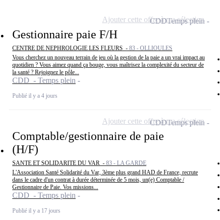
Ajouter cette offre à ma sélection
CDD
Temps plein
Gestionnaire paie F/H
CENTRE DE NEPHROLOGIE LES FLEURS -
83 - OLLIOULES
Vous cherchez un nouveau terrain de jeu où la gestion de la paie a un vrai impact au
quotidien ? Vous aimez quand ça bouge, vous maîtrisez la complexité du secteur de
la santé ? Rejoignez le pôle...
CDD - Temps plein
Publié il y a 4 jours
Ajouter cette offre à ma sélection
CDD
Temps plein
Comptable/gestionnaire de paie
(H/F)
SANTE ET SOLIDARITE DU VAR -
83 - LA GARDE
L'Association Santé Solidarité du Var, 3ème plus grand HAD de France, recrute
dans le cadre d'un contrat à durée déterminée de 5 mois, un(e) Comptable /
Gestionnaire de Paie. Vos missions...
CDD - Temps plein
Publié il y a 17 jours