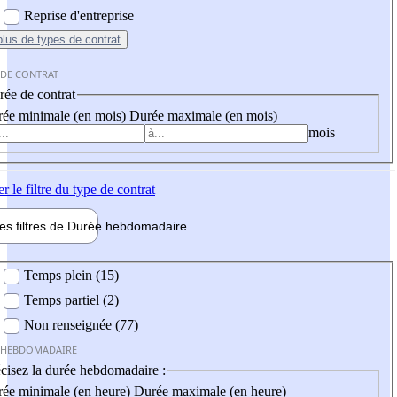
Reprise d'entreprise
plus
de types de contrat
 DE CONTRAT
ée de contrat
ée minimale (en mois)
Durée maximale (en mois)
mois
er
le filtre du type de contrat
les filtres de
Durée hebdo
madaire
 hebdomadaire
Temps plein (15)
Temps partiel (2)
Non renseignée (77)
 HEBDOMADAIRE
cisez la durée hebdomadaire :
ée minimale (en heure)
Durée maximale (en heure)