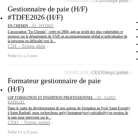
CDI
Temps plein
Gestionnaire de paie (H/F)
#TDFE2026 (H/F)
EN CHEMIN -
83 - HYERES
L'association "En Chemin", créée en 2004, agit au profit des plus vulnérables et
propose sur le département du VAR un accompagnement global et individualisé de
la personne en difficulté vers le...
CDI - Temps plein
Publié il y a 23 jours
Ajouter cette offre à ma sélection
CDD
Temps partiel
Formateur gestionnaire de paie
(H/F)
GIP FORMATION ET INSERTION PROFESSIONNEL -
83 - SAINT-
RAPHAËL
Dans le cadre du développement de nos actions de formation au lycée Saint-Exupéry
à Saint-Raphaël, nous recherchons un(e) formateur(rice) spécialisé(e) en gestion de
la paie pour intervenir sur le...
CDD - Temps partiel
Publié il y a 23 jours