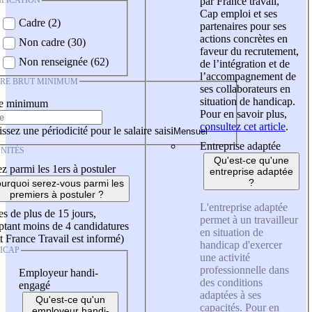
IFICATION
par France travail,
Cap emploi et ses
Cadre (2)
partenaires pour ses
actions concrètes en
Non cadre (30)
faveur du recrutement,
Non renseignée (62)
de l’intégration et de
l’accompagnement de
IRE BRUT MINIMUM
ses collaborateurs en
situation de handicap.
re minimum
Pour en savoir plus,
consultez cet article
.
ssez une périodicité pour le salaire saisi
Entreprise adaptée
NITÉS
Qu'est-ce qu'une
z parmi les 1ers à postuler
entreprise adaptée
?
urquoi serez-vous parmi les
premiers à postuler ?
L'entreprise adaptée
es de plus de 15 jours,
permet à un travailleur
tant moins de 4 candidatures
en situation de
t France Travail est informé)
handicap d'exercer
ICAP
une activité
professionnelle dans
Employeur handi-
des conditions
engagé
adaptées à ses
Qu'est-ce qu'un
capacités. Pour en
employeur handi-