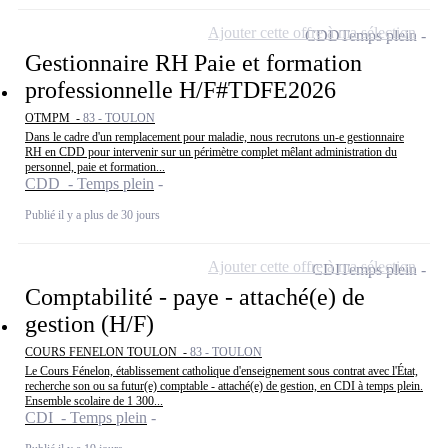
Ajouter cette offre à ma sélection
CDD
Temps plein
Gestionnaire RH Paie et formation
professionnelle H/F#TDFE2026
OTMPM -
83 - TOULON
Dans le cadre d'un remplacement pour maladie, nous recrutons un-e gestionnaire
RH en CDD pour intervenir sur un périmètre complet mêlant administration du
personnel, paie et formation...
CDD - Temps plein
Publié il y a plus de 30 jours
Ajouter cette offre à ma sélection
CDI
Temps plein
Comptabilité - paye - attaché(e) de
gestion (H/F)
COURS FENELON TOULON -
83 - TOULON
Le Cours Fénelon, établissement catholique d'enseignement sous contrat avec l'État,
recherche son ou sa futur(e) comptable - attaché(e) de gestion, en CDI à temps plein.
Ensemble scolaire de 1 300...
CDI - Temps plein