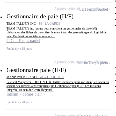
Ajouter cette offre à ma sélection
CDI
Temps partiel
Gestionnaire de paie (H/F)
TEAM TALENTS INC -
83 - LA GARDE
TEAM TALENTS.inc recrute pour son client un gestionnaire de paie (h/f)
Élaboration des fiches de paie Gérer la mise à jour des paramétrages du logiciel de
paie. Déclarations sociales et relations...
CDI - Temps partiel
Publié il y a 18 jours
Ajouter cette offre à ma sélection
Intérim
Temps plein
Gestionnaire paie (H/F)
MANPOWER FRANCE -
83 - OLLIOULES
Le client Manpower TOULON TERTIAIRE recherche pour son client, un acteur du
secteur des services aux entreprises, un Gestionnaire paie (H/F) Les missions
Intégré(e) au sein du Centre Régional...
Intérim - Temps plein
Publié il y a 20 jours
Ajouter cette offre à ma sélection