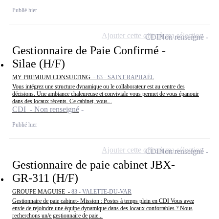
Publié hier
Ajouter cette offre à ma sélection
CDI
Non renseigné
Gestionnaire de Paie Confirmé -
Silae (H/F)
MY PREMIUM CONSULTING -
83 - SAINT-RAPHAËL
Vous intégrez une structure dynamique ou le collaborateur est au centre des
décisions. Une ambiance chaleureuse et conviviale vous permet de vous épanouir
dans des locaux récents. Ce cabinet, vous...
CDI - Non renseigné
Publié hier
Ajouter cette offre à ma sélection
CDI
Non renseigné
Gestionnaire de paie cabinet JBX-
GR-311 (H/F)
GROUPE MAGUISE -
83 - VALETTE-DU-VAR
Gestionnaire de paie cabinet- Mission : Postes à temps plein en CDI Vous avez
envie de rejoindre une équipe dynamique dans des locaux confortables ? Nous
recherchons un/e gestionnaire de paie...