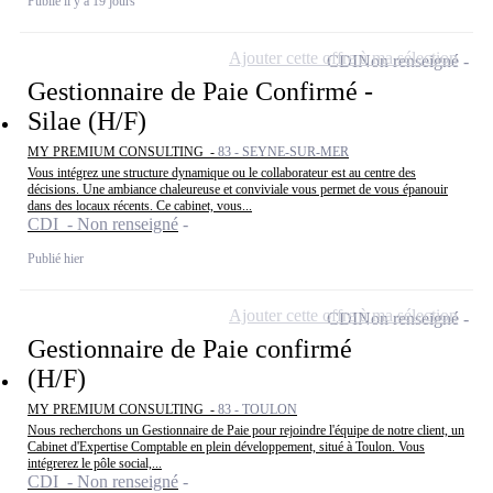
Publié il y a 19 jours
Ajouter cette offre à ma sélection
CDI
Non renseigné
Gestionnaire de Paie Confirmé -
Silae (H/F)
MY PREMIUM CONSULTING -
83 - SEYNE-SUR-MER
Vous intégrez une structure dynamique ou le collaborateur est au centre des
décisions. Une ambiance chaleureuse et conviviale vous permet de vous épanouir
dans des locaux récents. Ce cabinet, vous...
CDI - Non renseigné
Publié hier
Ajouter cette offre à ma sélection
CDI
Non renseigné
Gestionnaire de Paie confirmé
(H/F)
MY PREMIUM CONSULTING -
83 - TOULON
Nous recherchons un Gestionnaire de Paie pour rejoindre l'équipe de notre client, un
Cabinet d'Expertise Comptable en plein développement, situé à Toulon. Vous
intégrerez le pôle social,...
CDI - Non renseigné