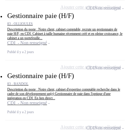
Ajouter cette offre à ma sélection
CDI
Non renseigné
Gestionnaire paie (H/F)
83 - OLLIOULES
Description du poste : Notre client, cabinet comptable, recrute un gestionnaire de
paie H/F, en CDI. Cabinet à taille humaine récemment créé et en pleine croissance, le
cabinet a un portefeuille...
CDI - Non renseigné
Publié il y a 2 jours
Ajouter cette offre à ma sélection
CDI
Non renseigné
Gestionnaire paie (H/F)
83 - BANDOL
Description du poste : Notre client, cabinet d'expertise comptable recherche dans le
cadre de son développement un(e) Gestionnaire de paie dans l'optique d'une
intégration en CDI. En lien direct...
CDI - Non renseigné
Publié il y a 2 jours
Ajouter cette offre à ma sélection
CDI
Non renseigné