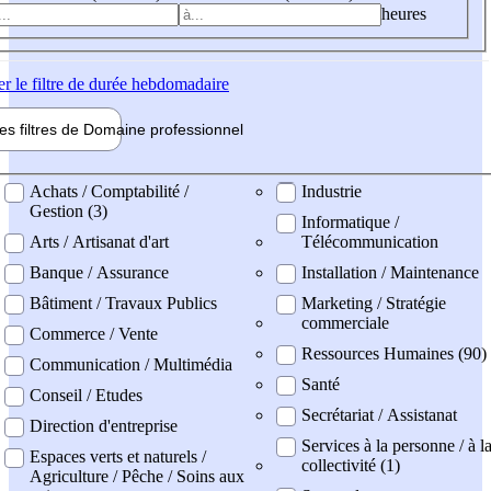
heures
er
le filtre de durée hebdomadaire
les filtres de
Domaine pro
fessionnel
ne professionel
Achats / Comptabilité /
Industrie
Gestion (3)
Informatique /
Arts / Artisanat d'art
Télécommunication
Banque / Assurance
Installation / Maintenance
Bâtiment / Travaux Publics
Marketing / Stratégie
commerciale
Commerce / Vente
Ressources Humaines (90)
Communication / Multimédia
Santé
Conseil / Etudes
Secrétariat / Assistanat
Direction d'entreprise
Services à la personne / à l
Espaces verts et naturels /
collectivité (1)
Agriculture / Pêche / Soins aux