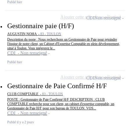
Publié hier
Ajouter cette offre à ma sélection
CDI
Non renseigné
Gestionnaire paie (H/F)
AUGUSTIN NOHA -
83 - TOULON
Description du poste : Nous recherchons un Gestionnaire de Paie pour rejoindre
l'équipe de notre client, un Cabinet d'Expertise Comptable en plein développement,
situé à Toulon. Vous intégrerez le...
CDI - Non renseigné
Publié hier
Ajouter cette offre à ma sélection
CDI
Non renseigné
Gestionnaire de Paie Confirmé H/F
CLUB COMPTABLE -
83 - TOULON
POSTE : Gestionnaire de Paie Confirmé H/F DESCRIPTION : CLUB
COMPTABLE recherche pour son client, un cabinet d'expertise comptable, un
Gestionnaire de Paie H/F pour son bureau de TOULON. VOS...
CDI - Non renseigné
Publié il y a 2 jours