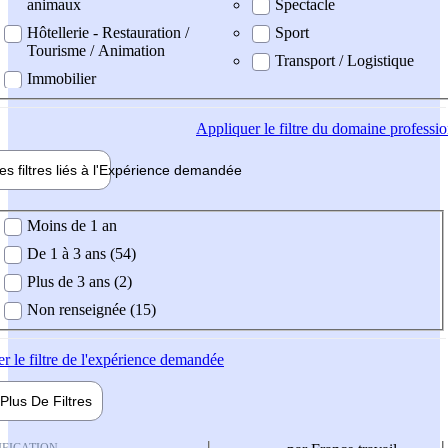
animaux
Spectacle
Hôtellerie - Restauration /
Sport
Tourisme / Animation
Transport / Logistique
Immobilier
Appliquer
le filtre du domaine professi
es filtres liés à l'
Expérience
demandée
ience demandée
Moins de 1 an
De 1 à 3 ans (54)
Plus de 3 ans (2)
Non renseignée (15)
er
le filtre de l'expérience demandée
Plus De
Filtres