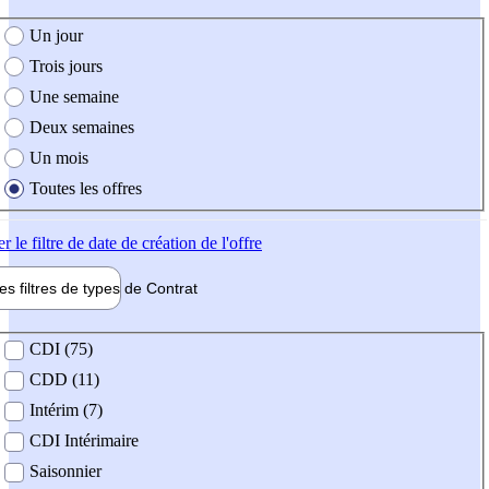
e création de l'offre
Un jour
Trois jours
Une semaine
Deux semaines
Un mois
Toutes les offres
er
le filtre de date de création de l'offre
les filtres de types de
Contrat
de contrat
CDI (75)
CDD (11)
Intérim (7)
CDI Intérimaire
Saisonnier