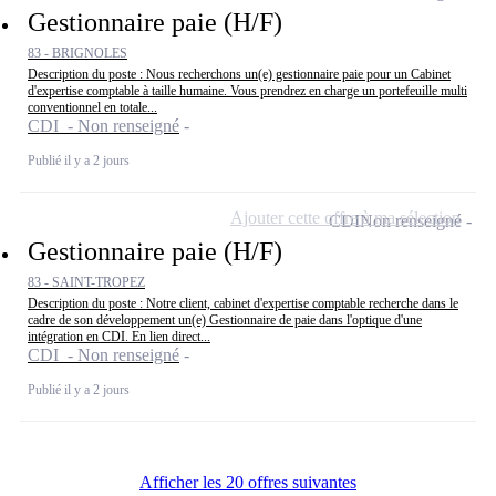
Gestionnaire paie (H/F)
83 - BRIGNOLES
Description du poste : Nous recherchons un(e) gestionnaire paie pour un Cabinet
d'expertise comptable à taille humaine. Vous prendrez en charge un portefeuille multi
conventionnel en totale...
CDI - Non renseigné
Publié il y a 2 jours
Ajouter cette offre à ma sélection
CDI
Non renseigné
Gestionnaire paie (H/F)
83 - SAINT-TROPEZ
Description du poste : Notre client, cabinet d'expertise comptable recherche dans le
cadre de son développement un(e) Gestionnaire de paie dans l'optique d'une
intégration en CDI. En lien direct...
CDI - Non renseigné
Publié il y a 2 jours
Afficher les 20 offres suivantes