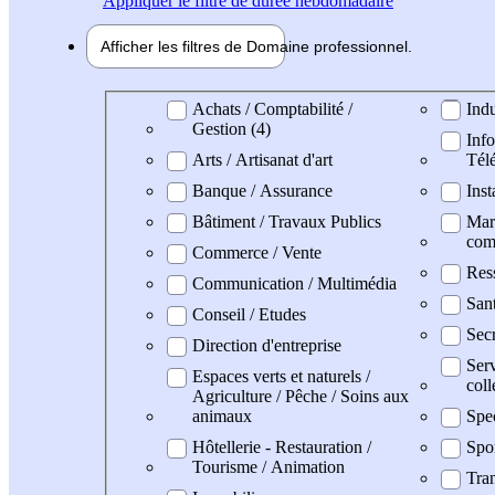
Appliquer
le filtre de durée hebdomadaire
Afficher les filtres de
Domaine pro
fessionnel
Domaine professionel
Achats / Comptabilité /
Indu
Gestion (4)
Info
Arts / Artisanat d'art
Tél
Banque / Assurance
Inst
Bâtiment / Travaux Publics
Mark
com
Commerce / Vente
Res
Communication / Multimédia
San
Conseil / Etudes
Secr
Direction d'entreprise
Serv
Espaces verts et naturels /
coll
Agriculture / Pêche / Soins aux
animaux
Spe
Hôtellerie - Restauration /
Spo
Tourisme / Animation
Tran