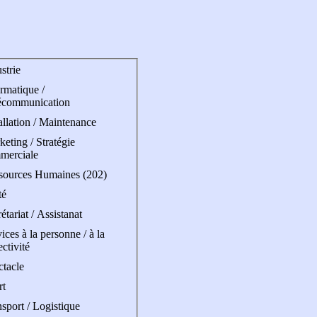
strie
rmatique /
écommunication
allation / Maintenance
eting / Stratégie
merciale
sources Humaines (202)
té
étariat / Assistanat
ices à la personne / à la
ectivité
ctacle
rt
sport / Logistique