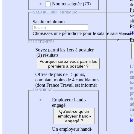
Non renseignée (79)
de
l
SALAIRE BRUT MINIMUM
se
si
Salaire minimum
Po
co
Choisissez une périodicité pour le salaire saisi
En
OPPORTUNITÉS
Soyez parmi les 1ers à postuler
(2)
résultats
Pourquoi serez-vous parmi les
L'
premiers à postuler ?
pe
Offres de plus de 15 jours,
en
comptant moins de 4 candidatures
ha
(dont France Travail est informé)
un
HANDICAP
pr
de
Employeur handi-
ad
engagé
ca
Qu'est-ce qu'un
sa
employeur handi-
le
engagé ?
Un employeur handi-