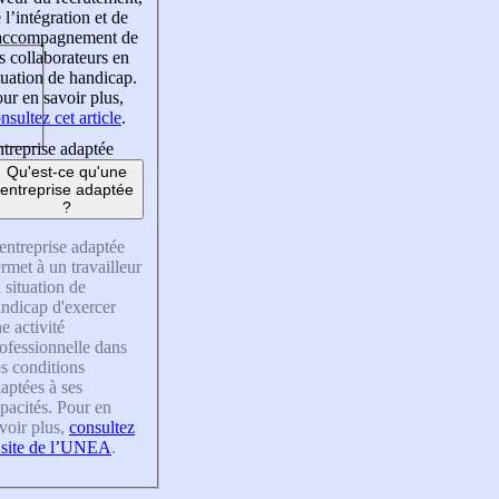
 l’intégration et de
’accompagnement de
s collaborateurs en
tuation de handicap.
ur en savoir plus,
nsultez cet article
.
treprise adaptée
Qu'est-ce qu'une
entreprise adaptée
?
entreprise adaptée
rmet à un travailleur
 situation de
ndicap d'exercer
e activité
ofessionnelle dans
s conditions
aptées à ses
pacités. Pour en
voir plus,
consultez
 site de l’UNEA
.