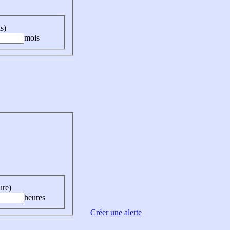
s)
mois
ure)
heures
Créer une alerte