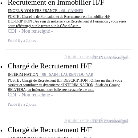
Recrutement en Immobilier H/F
ENGEL & VÖLKERS FRANCE -
06 - CANNES
POSTE : Chargé-e de Formation et de Recrutement en Immobilier H/F
DESCRIPTION : Au sein de notre service Recrutement et Formation , vous serez
notre référent(e) sur le terrain sur la Côte d'Azur....
CDI - Non renseigné
Publié il y a 2 jours
Ajouter cette offre à ma sélection
CDI
Non renseigné
Chargé de Recrutement H/F
INTÉRIM NATION -
06 - SAINT-LAURENT-DU-VAR
POSTE : Chargé de Recrutement H/F DESCRIPTION : Offrez un élan à votre
carrière et contribuez au dynamisme d'INTERIM NATION, filiale du Groupe
BELVEDIA, en intégrant notre belle agence azuréenne en...
CDI - Non renseigné
Publié il y a 2 jours
Ajouter cette offre à ma sélection
CDI
Non renseigné
Chargé de Recrutement H/F