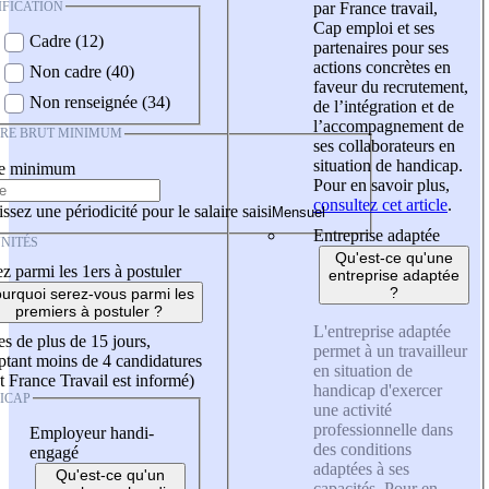
IFICATION
par France travail,
Cap emploi et ses
Cadre (12)
partenaires pour ses
actions concrètes en
Non cadre (40)
faveur du recrutement,
Non renseignée (34)
de l’intégration et de
l’accompagnement de
IRE BRUT MINIMUM
ses collaborateurs en
situation de handicap.
re minimum
Pour en savoir plus,
consultez cet article
.
ssez une périodicité pour le salaire saisi
Entreprise adaptée
NITÉS
Qu'est-ce qu'une
z parmi les 1ers à postuler
entreprise adaptée
?
urquoi serez-vous parmi les
premiers à postuler ?
L'entreprise adaptée
es de plus de 15 jours,
permet à un travailleur
tant moins de 4 candidatures
en situation de
t France Travail est informé)
handicap d'exercer
ICAP
une activité
professionnelle dans
Employeur handi-
des conditions
engagé
adaptées à ses
Qu'est-ce qu'un
capacités. Pour en