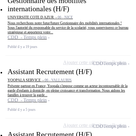
Gestionnaire des mobilités
internationales (H/F)
UNIVERSITE COTE D AZUR -
06 - NICE
Nous recherchons notre futur/future Gestionnaire des mobilités internationales !
Sous l'autorité du responsable du service de la scolarité, vous superviserez ce bureau
stratégique et apporterez votre...
CDD - Temps plein
Publié il y a 19 jours
Ajouter cette offre à ma sélection
CDD
Temps plein
Assistant Recrutement (H/F)
YOOPALA SERVICE -
06 - VALLAURIS
Présente partout en France, Yoopala s'impose comme un acteur incontournable de la
garde d'enfants à domicile, en pleine croissance et transformation. Nous aidons les
familles à trouver la garde...
CDD - Temps plein
Publié il y a 5 jours
Ajouter cette offre à ma sélection
CDD
Temps plein
Assistant Recrutement (H/F)