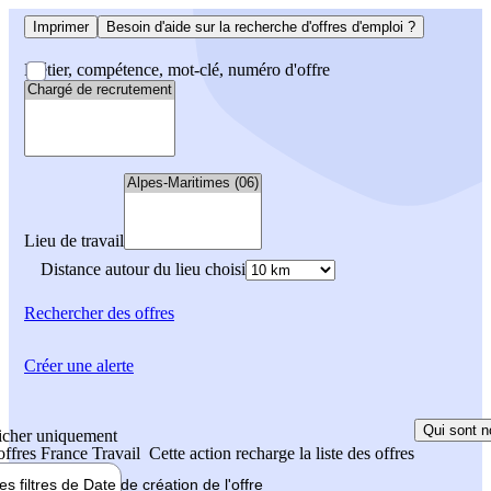
Imprimer
Besoin d'aide sur la recherche d'offres d'emploi ?
Métier, compétence, mot-clé, numéro d'offre
Lieu de travail
Distance autour du lieu choisi
Rechercher
des offres
Créer une alerte
Qui sont n
icher uniquement
 offres France Travail
Cette action recharge la liste des offres
les filtres de
Date de création
de l'offre