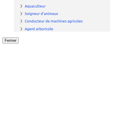
Fermer
Fermer
le détail de l'offre
/
Offre
sur
Offre précéden