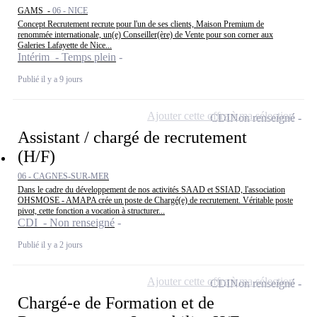
GAMS -
06 - NICE
Concept Recrutement recrute pour l'un de ses clients, Maison Premium de
renommée internationale, un(e) Conseiller(ère) de Vente pour son corner aux
Galeries Lafayette de Nice...
Intérim - Temps plein
Publié il y a 9 jours
Ajouter cette offre à ma sélection
CDI
Non renseigné
Assistant / chargé de recrutement
(H/F)
06 - CAGNES-SUR-MER
Dans le cadre du développement de nos activités SAAD et SSIAD, l'association
OHSMOSE - AMAPA crée un poste de Chargé(e) de recrutement. Véritable poste
pivot, cette fonction a vocation à structurer...
CDI - Non renseigné
Publié il y a 2 jours
Ajouter cette offre à ma sélection
CDI
Non renseigné
Chargé-e de Formation et de