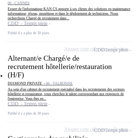
06 - CANNES
Expert de l'informatique KAN CS apporte à ses clients des solutions en maintenance
informatique, réseau, monétique et dans le déploiement de techniciens. Nous
recherchons Chargé de recrutement dans...
CDD - Temps plein
Publié il y a plus de 30 jours
Ajouter cette offre à ma sélection
CDD
Temps plein
Alternant/e Chargé/e de
recrutement hôtellerie/restauration
(H/F)
DIAMOND PRIVATE -
06 - VALBONNE
Au sein d'un cabinet de recrutement spécialisé dans les recrutements des secteurs
hôtellerie et restauration, vous cherchez le talent correspondant aux exigences de
l'entreprise. Vous êtes en...
CDD - Temps plein
Publié il y a plus de 30 jours
Ajouter cette offre à ma sélection
CDD
Temps plein