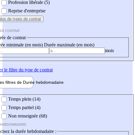
Profession libérale (5)
Reprise d'entreprise
plus
de types de contrat
 DE CONTRAT
ée de contrat
ée minimale (en mois)
Durée maximale (en mois)
mois
er
le filtre du type de contrat
les filtres de
Durée hebdo
madaire
 hebdomadaire
Temps plein (14)
Temps partiel (4)
Non renseignée (68)
 HEBDOMADAIRE
cisez la durée hebdomadaire :