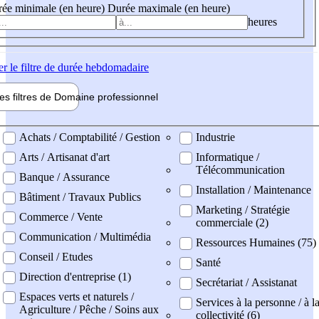
ée minimale (en heure)
Durée maximale (en heure)
heures
er
le filtre de durée hebdomadaire
les filtres de
Domaine pro
fessionnel
ne professionel
Achats / Comptabilité / Gestion
Industrie
Arts / Artisanat d'art
Informatique /
Télécommunication
Banque / Assurance
Installation / Maintenance
Bâtiment / Travaux Publics
Marketing / Stratégie
Commerce / Vente
commerciale (2)
Communication / Multimédia
Ressources Humaines (75)
Conseil / Etudes
Santé
Direction d'entreprise (1)
Secrétariat / Assistanat
Espaces verts et naturels /
Services à la personne / à l
Agriculture / Pêche / Soins aux
collectivité (6)