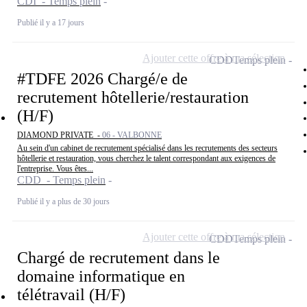
CDI - Temps plein
Publié il y a 17 jours
Ajouter cette offre à ma sélection
CDD
Temps plein
#TDFE 2026 Chargé/e de
recrutement hôtellerie/restauration
(H/F)
DIAMOND PRIVATE -
06 - VALBONNE
Au sein d'un cabinet de recrutement spécialisé dans les recrutements des secteurs
hôtellerie et restauration, vous cherchez le talent correspondant aux exigences de
l'entreprise. Vous êtes...
CDD - Temps plein
Publié il y a plus de 30 jours
Ajouter cette offre à ma sélection
CDD
Temps plein
Chargé de recrutement dans le
domaine informatique en
télétravail (H/F)