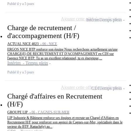
Publié il y a 5 jours
Ajouter cette offre à ma sélection
Intérim
Temps plein
Charge de recrutement /
d'accompagnement (H/F)
ACTUAL NICE 4023 -
06 - NICE
ERGOS NICE BTP renforce son équipe Nous recherchons actuellement un/une
CHARGE(E) DE RECRUTEMENT ET D'ACOMPAGEMENT en CDI sur
l'agence NICE BTP. Tu as un excellent relationnel, tu es énergique,...
Intérim - Temps plein
Publié il y a 5 jours
Ajouter cette offre à ma sélection
CDI
Temps plein
Chargé d'affaires en Recrutement
(H/F)
GROUPE LIP -
06 - CAGNES-SUR-MER
LIP Industrie & Bâtiment renforce ses équipes et recrute un Chargé d'Affaires en
Recrutement H/F pour renforcer son agence de Cagnes-sur-Mer, spécialisée dans le
secteur du BTP. Rattaché(e) au...