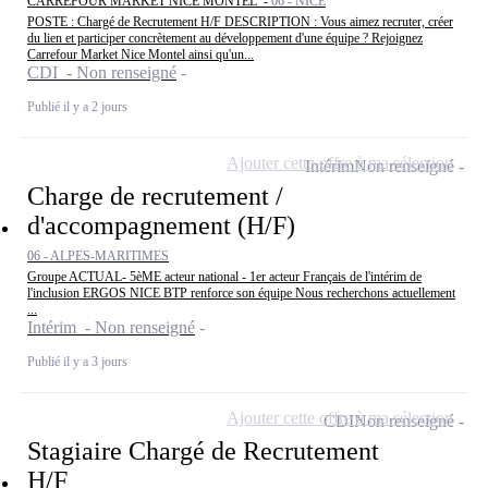
CARREFOUR MARKET NICE MONTEL -
06 - NICE
POSTE : Chargé de Recrutement H/F DESCRIPTION : Vous aimez recruter, créer
du lien et participer concrètement au développement d'une équipe ? Rejoignez
Carrefour Market Nice Montel ainsi qu'un...
CDI - Non renseigné
Publié il y a 2 jours
Ajouter cette offre à ma sélection
Intérim
Non renseigné
Charge de recrutement /
d'accompagnement (H/F)
06 - ALPES-MARITIMES
Groupe ACTUAL- 5èME acteur national - 1er acteur Français de l'intérim de
l'inclusion ERGOS NICE BTP renforce son équipe Nous recherchons actuellement
...
Intérim - Non renseigné
Publié il y a 3 jours
Ajouter cette offre à ma sélection
CDI
Non renseigné
Stagiaire Chargé de Recrutement
H/F