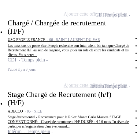
Ajouter cette offre à ma sélection
CDI
Temps plein
Chargé / Chargée de recrutement
(H/F)
USG PEOPLE FRANCE -
06 - SAINT-LAURENT-DU-VAR
Les missions du poste Start People recherche son futur talent. En tant que Chargé de
Recrutement H/F au sein de l'agence, vous jouez un rôle clé entre les candidats et les
clients. Vous serez...
CDI - Temps plein
Publié il y a 3 jours
Ajouter cette offre à ma sélection
Intérim
Temps plein
Stage Chargé de Recrutement (h/f)
(H/F)
ADECCO -
06 - NICE
Stage événementiel - Recrutement pour le Rolex Monte Carlo Masters STAGE
CONVENTIONNÉ: - Chargé de recrutement H/F DURÉE : 4 à 6 mois Tu rêves de
participer à l'organisation d'un événement...
Intérim - Temps plein