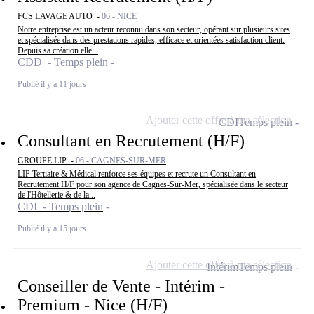
FCS LAVAGE AUTO -
06 - NICE
Notre entreprise est un acteur reconnu dans son secteur, opérant sur plusieurs sites
et spécialisée dans des prestations rapides, efficace et orientées satisfaction client.
Depuis sa création elle...
CDD - Temps plein
Publié il y a 11 jours
Ajouter cette offre à ma sélection
CDI
Temps plein
Consultant en Recrutement (H/F)
GROUPE LIP -
06 - CAGNES-SUR-MER
LIP Tertiaire & Médical renforce ses équipes et recrute un Consultant en
Recrutement H/F pour son agence de Cagnes-Sur-Mer, spécialisée dans le secteur
de l'Hôtellerie & de la...
CDI - Temps plein
Publié il y a 15 jours
Ajouter cette offre à ma sélection
Intérim
Temps plein
Conseiller de Vente - Intérim -
Premium - Nice (H/F)