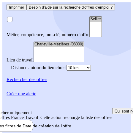
Imprimer
Besoin d'aide sur la recherche d'offres d'emploi ?
Métier, compétence, mot-clé, numéro d'offre
Lieu de travail
Distance autour du lieu choisi
Rechercher
des offres
Créer une alerte
Qui sont n
icher uniquement
 offres France Travail
Cette action recharge la liste des offres
les filtres de
Date de création
de l'offre