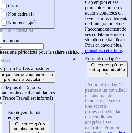
Cap emploi et ses
Cadre
partenaires pour ses
actions concrètes en
Non cadre (1)
faveur du recrutement,
Non renseignée
de l’intégration et de
l’accompagnement de
IRE BRUT MINIMUM
ses collaborateurs en
situation de handicap.
re minimum
Pour en savoir plus,
consultez cet article
.
ssez une périodicité pour le salaire saisi
Entreprise adaptée
NITÉS
Qu'est-ce qu'une
z parmi les 1ers à postuler
entreprise adaptée
?
urquoi serez-vous parmi les
premiers à postuler ?
L'entreprise adaptée
es de plus de 15 jours,
permet à un travailleur
tant moins de 4 candidatures
en situation de
t France Travail est informé)
handicap d'exercer
ICAP
une activité
professionnelle dans
Employeur handi-
des conditions
engagé
adaptées à ses
Qu'est-ce qu'un
capacités. Pour en
employeur handi-
savoir plus,
consultez