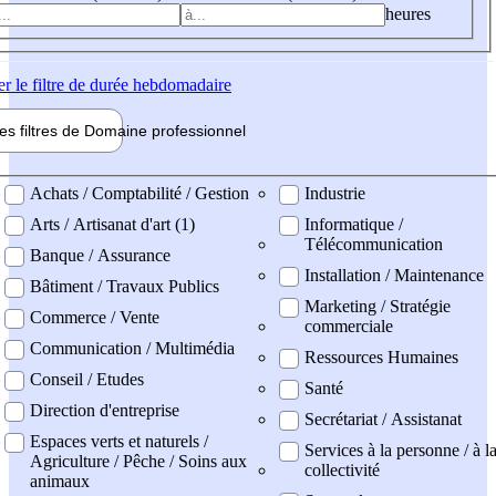
heures
er
le filtre de durée hebdomadaire
les filtres de
Domaine pro
fessionnel
ne professionel
Achats / Comptabilité / Gestion
Industrie
Arts / Artisanat d'art (1)
Informatique /
Télécommunication
Banque / Assurance
Installation / Maintenance
Bâtiment / Travaux Publics
Marketing / Stratégie
Commerce / Vente
commerciale
Communication / Multimédia
Ressources Humaines
Conseil / Etudes
Santé
Direction d'entreprise
Secrétariat / Assistanat
Espaces verts et naturels /
Services à la personne / à l
Agriculture / Pêche / Soins aux
collectivité
animaux