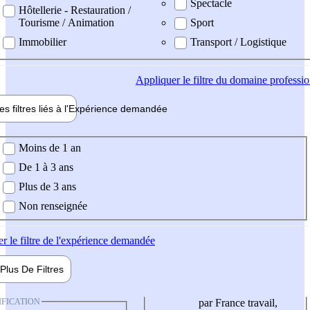
Spectacle
Hôtellerie - Restauration /
Tourisme / Animation
Sport
Immobilier
Transport / Logistique
Appliquer
le filtre du domaine professi
es filtres liés à l'
Expérience
demandée
ience demandée
Moins de 1 an
De 1 à 3 ans
Plus de 3 ans
Non renseignée
er
le filtre de l'expérience demandée
Plus De
Filtres
IFICATION
par France travail,