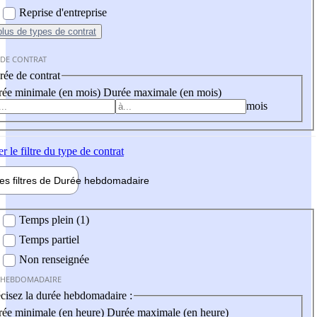
Reprise d'entreprise
plus
de types de contrat
 DE CONTRAT
ée de contrat
ée minimale (en mois)
Durée maximale (en mois)
mois
er
le filtre du type de contrat
les filtres de
Durée hebdo
madaire
 hebdomadaire
Temps plein (1)
Temps partiel
Non renseignée
 HEBDOMADAIRE
cisez la durée hebdomadaire :
ée minimale (en heure)
Durée maximale (en heure)