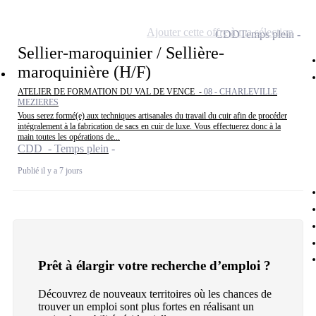
Ajouter cette offre à ma sélection
CDD
Temps plein
Sellier-maroquinier / Sellière-
maroquinière (H/F)
ATELIER DE FORMATION DU VAL DE VENCE -
08 - CHARLEVILLE
MEZIERES
Vous serez formé(e) aux techniques artisanales du travail du cuir afin de procéder
intégralement à la fabrication de sacs en cuir de luxe. Vous effectuerez donc à la
main toutes les opérations de...
CDD - Temps plein
Publié il y a 7 jours
Prêt à élargir votre recherche d’emploi ?
Découvrez de nouveaux territoires où les chances de
trouver un emploi sont plus fortes en réalisant un