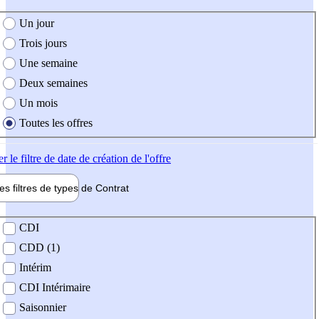
e création de l'offre
Un jour
Trois jours
Une semaine
Deux semaines
Un mois
Toutes les offres
er
le filtre de date de création de l'offre
les filtres de types de
Contrat
de contrat
CDI
CDD (1)
Intérim
CDI Intérimaire
Saisonnier