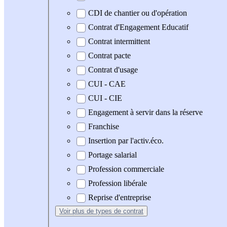
CDI de chantier ou d'opération
Contrat d'Engagement Educatif
Contrat intermittent
Contrat pacte
Contrat d'usage
CUI - CAE
CUI - CIE
Engagement à servir dans la réserve
Franchise
Insertion par l'activ.éco.
Portage salarial
Profession commerciale
Profession libérale
Reprise d'entreprise
Voir plus
de types de contrat