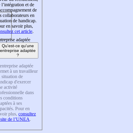
 l’intégration et de
’accompagnement de
s collaborateurs en
tuation de handicap.
ur en savoir plus,
nsultez cet article
.
treprise adaptée
Qu'est-ce qu'une
entreprise adaptée
?
entreprise adaptée
rmet à un travailleur
 situation de
ndicap d'exercer
e activité
ofessionnelle dans
s conditions
aptées à ses
pacités. Pour en
voir plus,
consultez
 site de l’UNEA
.