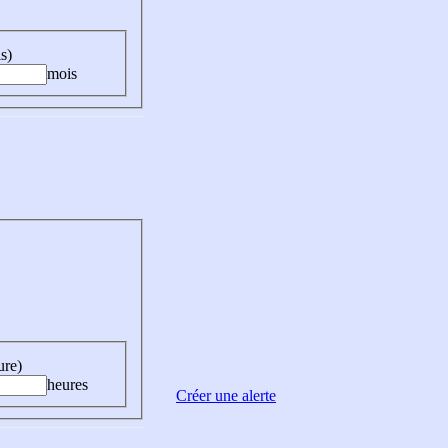
s)
mois
ure)
heures
Créer une alerte