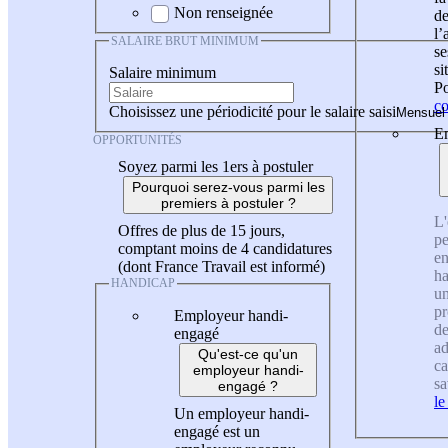
Non renseignée
de
l
SALAIRE BRUT MINIMUM
se
si
Salaire minimum
Po
co
Choisissez une périodicité pour le salaire saisi
En
OPPORTUNITÉS
Soyez parmi les 1ers à postuler
Pourquoi serez-vous parmi les
premiers à postuler ?
L'
Offres de plus de 15 jours,
pe
comptant moins de 4 candidatures
en
(dont France Travail est informé)
ha
HANDICAP
un
pr
Employeur handi-
de
engagé
ad
Qu'est-ce qu'un
ca
employeur handi-
sa
engagé ?
le
Un employeur handi-
engagé est un