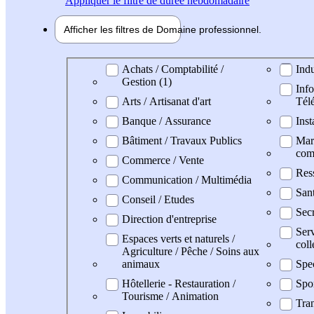
Appliquer
le filtre de durée hebdomadaire
Afficher les filtres de
Domaine pro
fessionnel
Domaine professionel
Achats / Comptabilité /
Indu
Gestion (1)
Info
Arts / Artisanat d'art
Tél
Banque / Assurance
Inst
Bâtiment / Travaux Publics
Mark
com
Commerce / Vente
Res
Communication / Multimédia
San
Conseil / Etudes
Secr
Direction d'entreprise
Serv
Espaces verts et naturels /
coll
Agriculture / Pêche / Soins aux
animaux
Spe
Hôtellerie - Restauration /
Spo
Tourisme / Animation
Tran