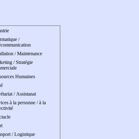
strie
rmatique /
écommunication
allation / Maintenance
eting / Stratégie
merciale
sources Humaines
té
étariat / Assistanat
ices à la personne / à la
ectivité
ctacle
rt
sport / Logistique