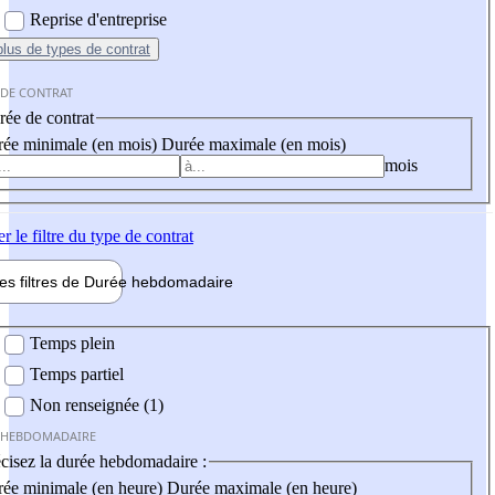
Reprise d'entreprise
plus
de types de contrat
 DE CONTRAT
ée de contrat
ée minimale (en mois)
Durée maximale (en mois)
mois
er
le filtre du type de contrat
les filtres de
Durée hebdo
madaire
 hebdomadaire
Temps plein
Temps partiel
Non renseignée (1)
 HEBDOMADAIRE
cisez la durée hebdomadaire :
ée minimale (en heure)
Durée maximale (en heure)