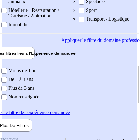
animaux
Spectacle
Hôtellerie - Restauration /
Sport
Tourisme / Animation
Transport / Logistique
Immobilier
Appliquer
le filtre du domaine professi
es filtres liés à l'
Expérience
demandée
ience demandée
Moins de 1 an
De 1 à 3 ans
Plus de 3 ans
Non renseignée
er
le filtre de l'expérience demandée
Plus De
Filtres