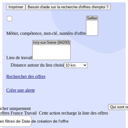
Imprimer
Besoin d'aide sur la recherche d'offres d'emploi ?
Métier, compétence, mot-clé, numéro d'offre
Lieu de travail
Distance autour du lieu choisi
Rechercher
des offres
Créer une alerte
Qui sont n
icher uniquement
 offres France Travail
Cette action recharge la liste des offres
les filtres de
Date de création
de l'offre