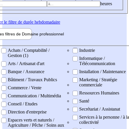
heures
er
le filtre de durée hebdomadaire
les filtres de
Domaine pro
fessionnel
ne professionel
Achats / Comptabilité /
Industrie
Gestion (1)
Informatique /
Arts / Artisanat d'art
Télécommunication
Banque / Assurance
Installation / Maintenance
Bâtiment / Travaux Publics
Marketing / Stratégie
commerciale
Commerce / Vente
Ressources Humaines
Communication / Multimédia
Santé
Conseil / Etudes
Secrétariat / Assistanat
Direction d'entreprise
Services à la personne / à l
Espaces verts et naturels /
collectivité
Agriculture / Pêche / Soins aux