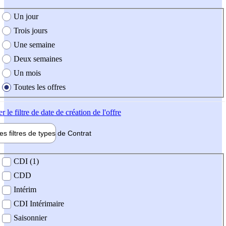
e création de l'offre
Un jour
Trois jours
Une semaine
Deux semaines
Un mois
Toutes les offres
er
le filtre de date de création de l'offre
les filtres de types de
Contrat
de contrat
CDI (1)
CDD
Intérim
CDI Intérimaire
Saisonnier