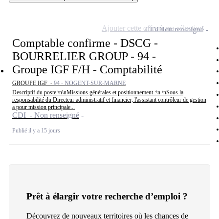
Ajouter cette offre à ma sélection
CDI
Non renseigné
Comptable confirme - DSCG -
BOURRELIER GROUP - 94 -
Groupe IGF F/H - Comptabilité
GROUPE IGF -
94 - NOGENT-SUR-MARNE
Descriptif du poste:\n\nMissions générales et positionnement :\n \nSous la
responsabilité du Directeur administratif et financier, l'assistant contrôleur de gestion
a pour mission principale...
CDI - Non renseigné
Publié il y a 15 jours
Prêt à élargir votre recherche d’emploi ?
Découvrez de nouveaux territoires où les chances de