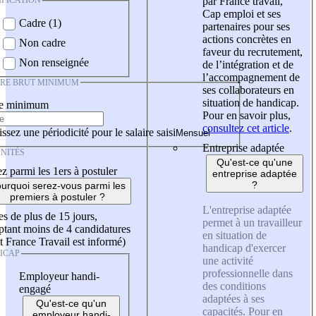
IFICATION
par France travail,
Cap emploi et ses
Cadre (1)
partenaires pour ses
actions concrètes en
Non cadre
faveur du recrutement,
Non renseignée
de l’intégration et de
l’accompagnement de
IRE BRUT MINIMUM
ses collaborateurs en
situation de handicap.
re minimum
Pour en savoir plus,
consultez cet article
.
ssez une périodicité pour le salaire saisi
Entreprise adaptée
NITÉS
Qu'est-ce qu'une
z parmi les 1ers à postuler
entreprise adaptée
?
urquoi serez-vous parmi les
premiers à postuler ?
L'entreprise adaptée
es de plus de 15 jours,
permet à un travailleur
tant moins de 4 candidatures
en situation de
t France Travail est informé)
handicap d'exercer
ICAP
une activité
professionnelle dans
Employeur handi-
des conditions
engagé
adaptées à ses
Qu'est-ce qu'un
capacités. Pour en
employeur handi-