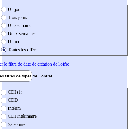
e création de l'offre
Un jour
Trois jours
Une semaine
Deux semaines
Un mois
Toutes les offres
er
le filtre de date de création de l'offre
les filtres de types de
Contrat
de contrat
CDI (1)
CDD
Intérim
CDI Intérimaire
Saisonnier