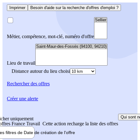
Imprimer
Besoin d'aide sur la recherche d'offres d'emploi ?
Métier, compétence, mot-clé, numéro d'offre
Lieu de travail
Distance autour du lieu choisi
Rechercher
des offres
Créer une alerte
Qui sont n
icher uniquement
 offres France Travail
Cette action recharge la liste des offres
les filtres de
Date de création
de l'offre