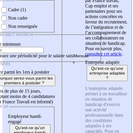
IFICATION
par France travail,
Cap emploi et ses
Cadre (1)
partenaires pour ses
actions concrètes en
Non cadre
faveur du recrutement,
Non renseignée
de l’intégration et de
l’accompagnement de
IRE BRUT MINIMUM
ses collaborateurs en
situation de handicap.
re minimum
Pour en savoir plus,
consultez cet article
.
ssez une périodicité pour le salaire saisi
Entreprise adaptée
NITÉS
Qu'est-ce qu'une
z parmi les 1ers à postuler
entreprise adaptée
?
urquoi serez-vous parmi les
premiers à postuler ?
L'entreprise adaptée
es de plus de 15 jours,
permet à un travailleur
tant moins de 4 candidatures
en situation de
t France Travail est informé)
handicap d'exercer
ICAP
une activité
professionnelle dans
Employeur handi-
des conditions
engagé
adaptées à ses
Qu'est-ce qu'un
capacités. Pour en
employeur handi-