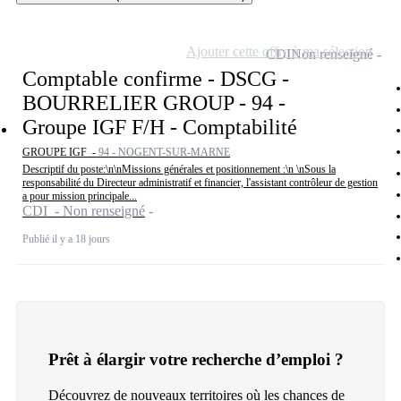
Ajouter cette offre à ma sélection
CDI
Non renseigné
Comptable confirme - DSCG -
BOURRELIER GROUP - 94 -
Groupe IGF F/H - Comptabilité
GROUPE IGF -
94 - NOGENT-SUR-MARNE
Descriptif du poste:\n\nMissions générales et positionnement :\n \nSous la
responsabilité du Directeur administratif et financier, l'assistant contrôleur de gestion
a pour mission principale...
CDI - Non renseigné
Publié il y a 18 jours
Prêt à élargir votre recherche d’emploi ?
Découvrez de nouveaux territoires où les chances de