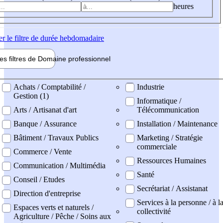
heures
er
le filtre de durée hebdomadaire
les filtres de
Domaine pro
fessionnel
ne professionel
Achats / Comptabilité /
Industrie
Gestion (1)
Informatique /
Arts / Artisanat d'art
Télécommunication
Banque / Assurance
Installation / Maintenance
Bâtiment / Travaux Publics
Marketing / Stratégie
commerciale
Commerce / Vente
Ressources Humaines
Communication / Multimédia
Santé
Conseil / Etudes
Secrétariat / Assistanat
Direction d'entreprise
Services à la personne / à l
Espaces verts et naturels /
collectivité
Agriculture / Pêche / Soins aux