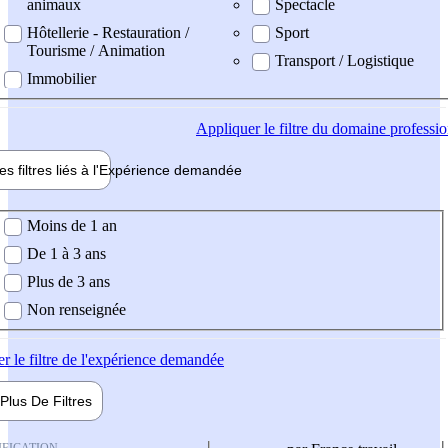
animaux
Spectacle
Hôtellerie - Restauration /
Sport
Tourisme / Animation
Transport / Logistique
Immobilier
Appliquer
le filtre du domaine professi
es filtres liés à l'
Expérience
demandée
ience demandée
Moins de 1 an
De 1 à 3 ans
Plus de 3 ans
Non renseignée
er
le filtre de l'expérience demandée
Plus De
Filtres