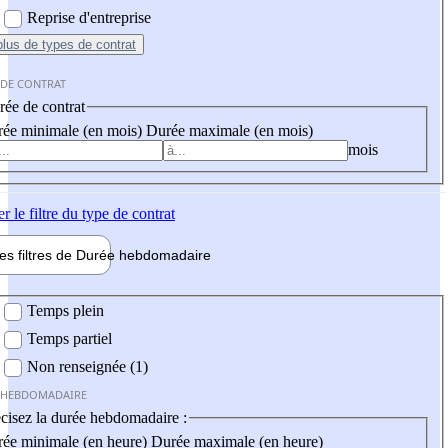
Reprise d'entreprise
plus
de types de contrat
 DE CONTRAT
ée de contrat
ée minimale (en mois)
Durée maximale (en mois)
mois
er
le filtre du type de contrat
les filtres de
Durée hebdo
madaire
 hebdomadaire
Temps plein
Temps partiel
Non renseignée (1)
 HEBDOMADAIRE
cisez la durée hebdomadaire :
ée minimale (en heure)
Durée maximale (en heure)