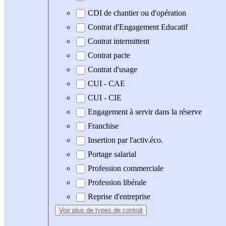
CDI de chantier ou d'opération
Contrat d'Engagement Educatif
Contrat intermittent
Contrat pacte
Contrat d'usage
CUI - CAE
CUI - CIE
Engagement à servir dans la réserve
Franchise
Insertion par l'activ.éco.
Portage salarial
Profession commerciale
Profession libérale
Reprise d'entreprise
Voir plus
de types de contrat