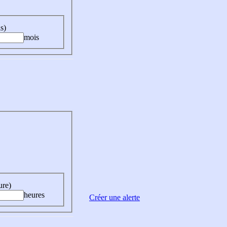
s)
mois
ure)
heures
Créer une alerte