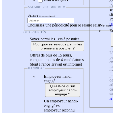
de
l
SALAIRE BRUT MINIMUM
se
si
Salaire minimum
Po
co
Choisissez une périodicité pour le salaire saisi
En
OPPORTUNITÉS
Soyez parmi les 1ers à postuler
Pourquoi serez-vous parmi les
premiers à postuler ?
L'
Offres de plus de 15 jours,
pe
comptant moins de 4 candidatures
en
(dont France Travail est informé)
ha
HANDICAP
un
pr
Employeur handi-
de
engagé
ad
Qu'est-ce qu'un
ca
employeur handi-
sa
engagé ?
le
Un employeur handi-
engagé est un
employeur reconnu