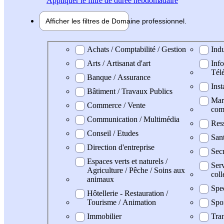
Appliquer
le filtre de durée hebdomadaire
Afficher les filtres de
Domaine pro
fessionnel
Domaine professionel
Achats / Comptabilité / Gestion
Indu
Arts / Artisanat d'art
Info
Tél
Banque / Assurance
Inst
Bâtiment / Travaux Publics
Mark
Commerce / Vente
com
Communication / Multimédia
Res
Conseil / Etudes
San
Direction d'entreprise
Secr
Espaces verts et naturels /
Serv
Agriculture / Pêche / Soins aux
coll
animaux
Spe
Hôtellerie - Restauration /
Tourisme / Animation
Spo
Immobilier
Tran