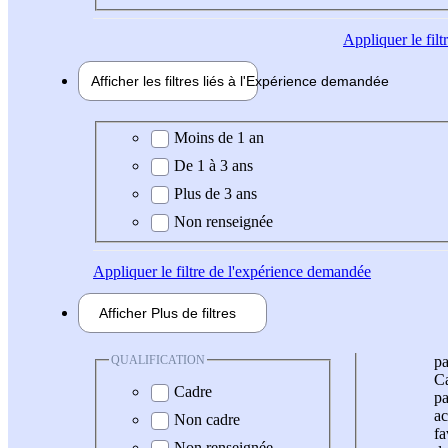
Appliquer
le fil
Afficher les filtres liés à l'
Expérience
demandée
Expérience demandée
Moins de 1 an
De 1 à 3 ans
Plus de 3 ans
Non renseignée
Appliquer
le filtre de l'expérience demandée
Afficher
Plus de
filtres
QUALIFICATION
pa
Ca
Cadre
pa
ac
Non cadre
fa
Non renseignée