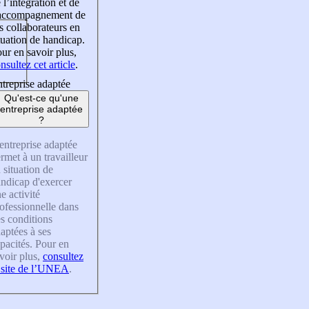
 l’intégration et de
’accompagnement de
s collaborateurs en
tuation de handicap.
ur en savoir plus,
nsultez cet article
.
treprise adaptée
Qu'est-ce qu'une
entreprise adaptée
?
entreprise adaptée
rmet à un travailleur
 situation de
ndicap d'exercer
e activité
ofessionnelle dans
s conditions
aptées à ses
pacités. Pour en
voir plus,
consultez
 site de l’UNEA
.