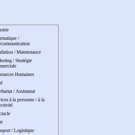
strie
rmatique /
écommunication
allation / Maintenance
eting / Stratégie
merciale
sources Humaines
té
étariat / Assistanat
ices à la personne / à la
ectivité
ctacle
rt
sport / Logistique