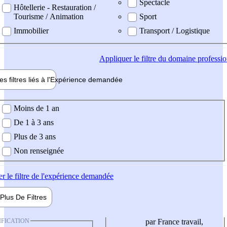
Spectacle
Hôtellerie - Restauration /
Tourisme / Animation
Sport
Immobilier
Transport / Logistique
Appliquer
le filtre du domaine professi
es filtres liés à l'
Expérience
demandée
ience demandée
Moins de 1 an
De 1 à 3 ans
Plus de 3 ans
Non renseignée
er
le filtre de l'expérience demandée
Plus De
Filtres
IFICATION
par France travail,