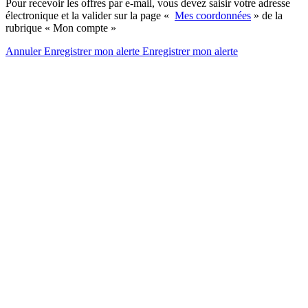
Pour recevoir les offres par e-mail, vous devez saisir votre adresse
électronique et la valider sur la page «
Mes coordonnées
» de la
rubrique « Mon compte »
Annuler
Enregistrer mon alerte
Enregistrer
mon alerte