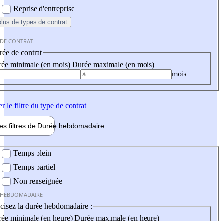
Reprise d'entreprise
plus
de types de contrat
 DE CONTRAT
ée de contrat
ée minimale (en mois)
Durée maximale (en mois)
mois
er
le filtre du type de contrat
les filtres de
Durée hebdo
madaire
 hebdomadaire
Temps plein
Temps partiel
Non renseignée
 HEBDOMADAIRE
cisez la durée hebdomadaire :
ée minimale (en heure)
Durée maximale (en heure)