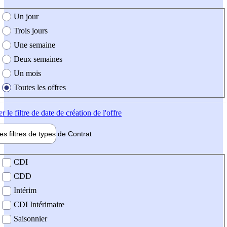
e création de l'offre
Un jour
Trois jours
Une semaine
Deux semaines
Un mois
Toutes les offres
er
le filtre de date de création de l'offre
les filtres de types de
Contrat
de contrat
CDI
CDD
Intérim
CDI Intérimaire
Saisonnier