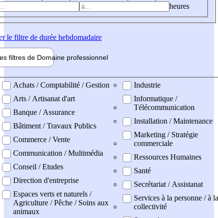
heures
er
le filtre de durée hebdomadaire
les filtres de
Domaine pro
fessionnel
ne professionel
Achats / Comptabilité / Gestion
Industrie
Arts / Artisanat d'art
Informatique /
Télécommunication
Banque / Assurance
Installation / Maintenance
Bâtiment / Travaux Publics
Marketing / Stratégie
Commerce / Vente
commerciale
Communication / Multimédia
Ressources Humaines
Conseil / Etudes
Santé
Direction d'entreprise
Secrétariat / Assistanat
Espaces verts et naturels /
Services à la personne / à l
Agriculture / Pêche / Soins aux
collectivité
animaux