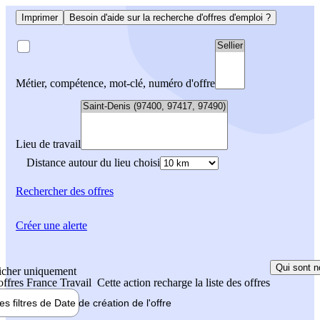
Imprimer
Besoin d'aide sur la recherche d'offres d'emploi ?
Métier, compétence, mot-clé, numéro d'offre
Lieu de travail
Distance autour du lieu choisi
Rechercher
des offres
Créer une alerte
Qui sont n
icher uniquement
 offres France Travail
Cette action recharge la liste des offres
les filtres de
Date de création
de l'offre