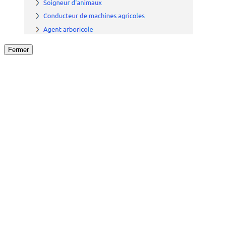
Fermer
Fermer
le détail de l'offre
/
Offre
sur
Offre précéden