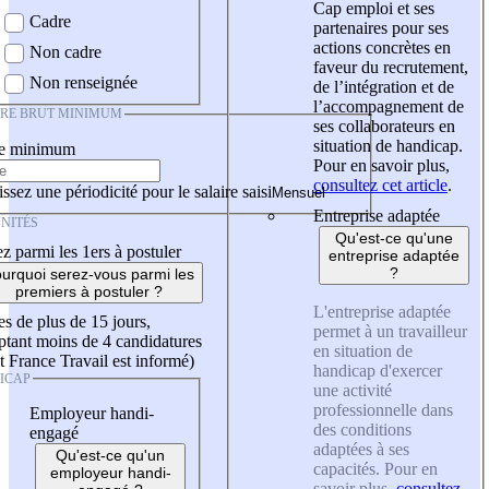
Cap emploi et ses
Cadre
partenaires pour ses
actions concrètes en
Non cadre
faveur du recrutement,
Non renseignée
de l’intégration et de
l’accompagnement de
IRE BRUT MINIMUM
ses collaborateurs en
situation de handicap.
re minimum
Pour en savoir plus,
consultez cet article
.
ssez une périodicité pour le salaire saisi
Entreprise adaptée
NITÉS
Qu'est-ce qu'une
z parmi les 1ers à postuler
entreprise adaptée
?
urquoi serez-vous parmi les
premiers à postuler ?
L'entreprise adaptée
es de plus de 15 jours,
permet à un travailleur
tant moins de 4 candidatures
en situation de
t France Travail est informé)
handicap d'exercer
ICAP
une activité
professionnelle dans
Employeur handi-
des conditions
engagé
adaptées à ses
Qu'est-ce qu'un
capacités. Pour en
employeur handi-
savoir plus,
consultez