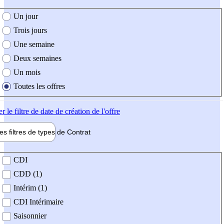
e création de l'offre
Un jour
Trois jours
Une semaine
Deux semaines
Un mois
Toutes les offres
er
le filtre de date de création de l'offre
les filtres de types de
Contrat
de contrat
CDI
CDD (1)
Intérim (1)
CDI Intérimaire
Saisonnier