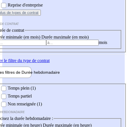
Reprise d'entreprise
plus
de types de contrat
 DE CONTRAT
ée de contrat
ée minimale (en mois)
Durée maximale (en mois)
mois
er
le filtre du type de contrat
les filtres de
Durée hebdo
madaire
 hebdomadaire
Temps plein (1)
Temps partiel
Non renseignée (1)
 HEBDOMADAIRE
cisez la durée hebdomadaire :
ée minimale (en heure)
Durée maximale (en heure)