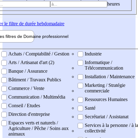
heures
er
le filtre de durée hebdomadaire
les filtres de
Domaine pro
fessionnel
ne professionel
Achats / Comptabilité / Gestion
Industrie
Arts / Artisanat d'art (2)
Informatique /
Télécommunication
Banque / Assurance
Installation / Maintenance
Bâtiment / Travaux Publics
Marketing / Stratégie
Commerce / Vente
commerciale
Communication / Multimédia
Ressources Humaines
Conseil / Etudes
Santé
Direction d'entreprise
Secrétariat / Assistanat
Espaces verts et naturels /
Services à la personne / à l
Agriculture / Pêche / Soins aux
collectivité
animaux