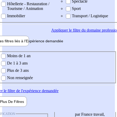
Spectacle
Hôtellerie - Restauration /
Tourisme / Animation
Sport
Immobilier
Transport / Logistique
Appliquer
le filtre du domaine professi
es filtres liés à l'
Expérience
demandée
ience demandée
Moins de 1 an
De 1 à 3 ans
Plus de 3 ans
Non renseignée
er
le filtre de l'expérience demandée
Plus De
Filtres
IFICATION
par France travail,