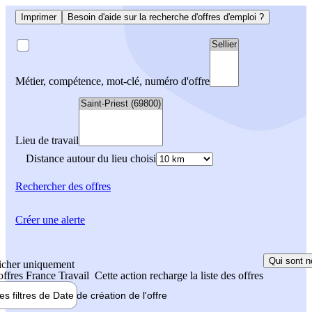
Imprimer
Besoin d'aide sur la recherche d'offres d'emploi ?
Métier, compétence, mot-clé, numéro d'offre
Lieu de travail
Distance autour du lieu choisi
Rechercher
des offres
Créer une alerte
Qui sont n
icher uniquement
 offres France Travail
Cette action recharge la liste des offres
les filtres de
Date de création
de l'offre