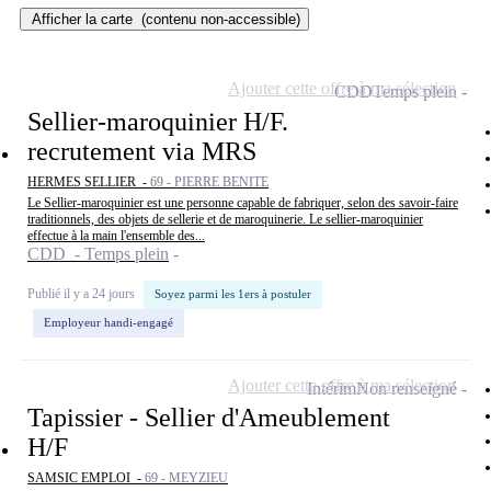
Afficher la carte
(contenu non-accessible)
Ajouter cette offre à ma sélection
CDD
Temps plein
Sellier-maroquinier H/F.
recrutement via MRS
HERMES SELLIER -
69 - PIERRE BENITE
Le Sellier-maroquinier est une personne capable de fabriquer, selon des savoir-faire
traditionnels, des objets de sellerie et de maroquinerie. Le sellier-maroquinier
effectue à la main l'ensemble des...
CDD - Temps plein
Publié il y a 24 jours
Soyez parmi les 1ers à postuler
Employeur handi-engagé
Ajouter cette offre à ma sélection
Intérim
Non renseigné
Tapissier - Sellier d'Ameublement
H/F
SAMSIC EMPLOI -
69 - MEYZIEU