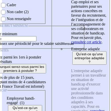
Cap emploi et ses
Cadre
partenaires pour ses
actions concrètes en
Non cadre (2)
faveur du recrutement,
Non renseignée
de l’intégration et de
l’accompagnement de
IRE BRUT MINIMUM
ses collaborateurs en
situation de handicap.
re minimum
Pour en savoir plus,
consultez cet article
.
ssez une périodicité pour le salaire saisi
Entreprise adaptée
NITÉS
Qu'est-ce qu'une
z parmi les 1ers à postuler
entreprise adaptée
résultats
?
urquoi serez-vous parmi les
L'entreprise adaptée
premiers à postuler ?
permet à un travailleur
es de plus de 15 jours,
en situation de
tant moins de 4 candidatures
handicap d'exercer
t France Travail est informé)
une activité
ICAP
professionnelle dans
des conditions
Employeur handi-
adaptées à ses
engagé (1)
capacités. Pour en
Qu'est-ce qu'un
savoir plus,
consultez