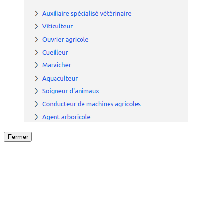
Fermer
Fermer
le détail de l'offre
/
Offre
sur
Offre précéden