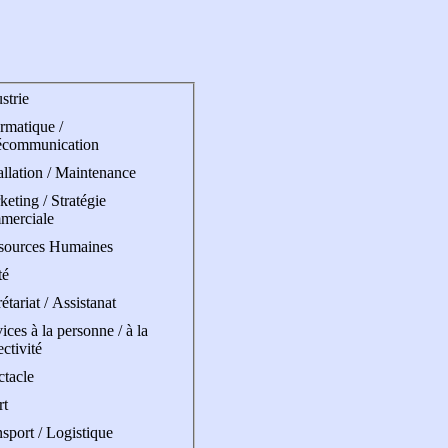
strie
rmatique /
écommunication
allation / Maintenance
eting / Stratégie
merciale
sources Humaines
té
étariat / Assistanat
ices à la personne / à la
ectivité
ctacle
rt
sport / Logistique