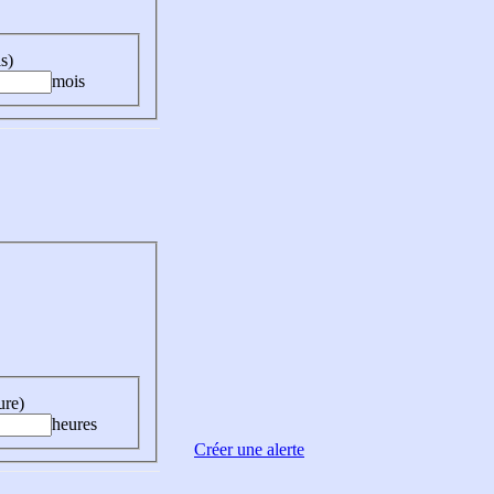
s)
mois
ure)
heures
Créer une alerte