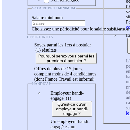
de
l
SALAIRE BRUT MINIMUM
se
si
Salaire minimum
Po
co
Choisissez une périodicité pour le salaire saisi
En
OPPORTUNITÉS
Soyez parmi les 1ers à postuler
(1)
résultats
Pourquoi serez-vous parmi les
L'
premiers à postuler ?
pe
Offres de plus de 15 jours,
en
comptant moins de 4 candidatures
ha
(dont France Travail est informé)
un
HANDICAP
pr
de
Employeur handi-
ad
engagé (1)
ca
Qu'est-ce qu'un
sa
employeur handi-
le
engagé ?
Un employeur handi-
engagé est un