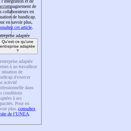
 l’intégration et de
’accompagnement de
s collaborateurs en
tuation de handicap.
ur en savoir plus,
nsultez cet article
.
treprise adaptée
Qu'est-ce qu'une
entreprise adaptée
?
entreprise adaptée
rmet à un travailleur
 situation de
ndicap d'exercer
e activité
ofessionnelle dans
s conditions
aptées à ses
pacités. Pour en
voir plus,
consultez
 site de l’UNEA
.