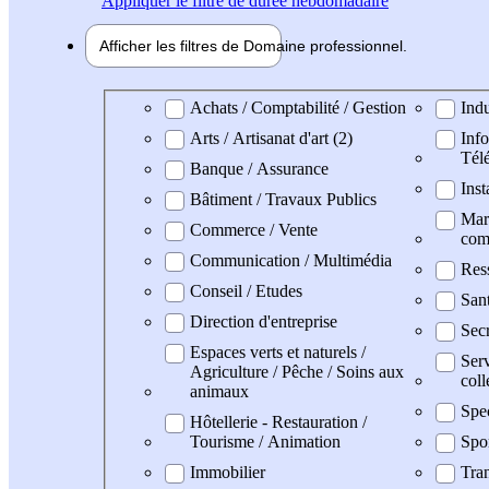
Appliquer
le filtre de durée hebdomadaire
Afficher les filtres de
Domaine pro
fessionnel
Domaine professionel
Achats / Comptabilité / Gestion
Indu
Arts / Artisanat d'art (2)
Info
Tél
Banque / Assurance
Inst
Bâtiment / Travaux Publics
Mark
Commerce / Vente
com
Communication / Multimédia
Res
Conseil / Etudes
San
Direction d'entreprise
Secr
Espaces verts et naturels /
Serv
Agriculture / Pêche / Soins aux
coll
animaux
Spe
Hôtellerie - Restauration /
Tourisme / Animation
Spo
Immobilier
Tran