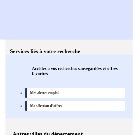
Services liés à votre recherche
Accédez à vos recherches sauvegardées et offres
favorites
Mes alertes emploi
Ma sélection d’offres
Autres
villes
du département