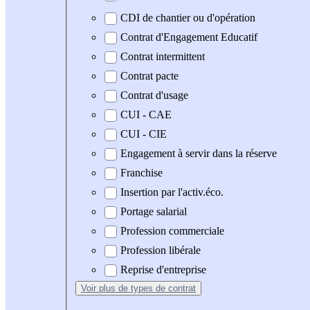
CDI de chantier ou d'opération
Contrat d'Engagement Educatif
Contrat intermittent
Contrat pacte
Contrat d'usage
CUI - CAE
CUI - CIE
Engagement à servir dans la réserve
Franchise
Insertion par l'activ.éco.
Portage salarial
Profession commerciale
Profession libérale
Reprise d'entreprise
Voir plus
de types de contrat