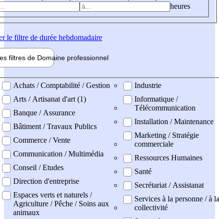
heures
er
le filtre de durée hebdomadaire
les filtres de
Domaine pro
fessionnel
ne professionel
Achats / Comptabilité / Gestion
Industrie
Arts / Artisanat d'art (1)
Informatique /
Télécommunication
Banque / Assurance
Installation / Maintenance
Bâtiment / Travaux Publics
Marketing / Stratégie
Commerce / Vente
commerciale
Communication / Multimédia
Ressources Humaines
Conseil / Etudes
Santé
Direction d'entreprise
Secrétariat / Assistanat
Espaces verts et naturels /
Services à la personne / à l
Agriculture / Pêche / Soins aux
collectivité
animaux