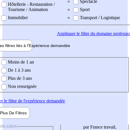
Spectacle
Hôtellerie - Restauration /
Tourisme / Animation
Sport
Immobilier
Transport / Logistique
Appliquer
le filtre du domaine professi
es filtres liés à l'
Expérience
demandée
ience demandée
Moins de 1 an
De 1 à 3 ans
Plus de 3 ans
Non renseignée
er
le filtre de l'expérience demandée
Plus De
Filtres
IFICATION
par France travail,