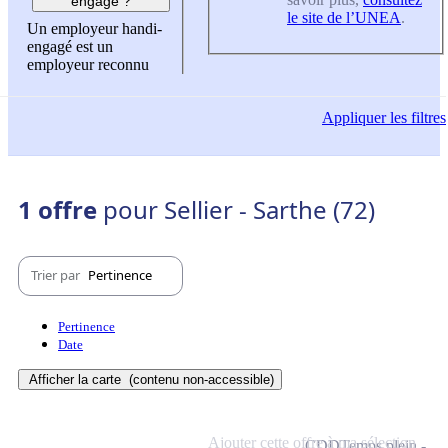
engagé ?
le site de l’UNEA
.
Un employeur handi-
engagé est un
employeur reconnu
Appliquer
les filtres
1 offre
pour Sellier - Sarthe (72)
Trier par
Pertinence
Pertinence
Date
Afficher la carte
(contenu non-accessible)
Ajouter cette offre à ma sélection
CDD
Temps plein