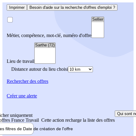
Imprimer
Besoin d'aide sur la recherche d'offres d'emploi ?
Métier, compétence, mot-clé, numéro d'offre
Lieu de travail
Distance autour du lieu choisi
Rechercher
des offres
Créer une alerte
Qui sont n
icher uniquement
 offres France Travail
Cette action recharge la liste des offres
les filtres de
Date de création
de l'offre