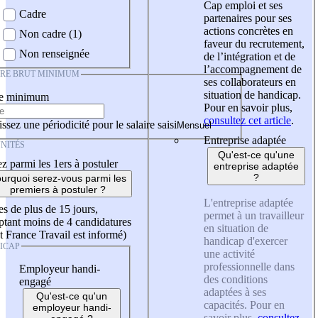
Cap emploi et ses
Cadre
partenaires pour ses
actions concrètes en
Non cadre (1)
faveur du recrutement,
Non renseignée
de l’intégration et de
l’accompagnement de
IRE BRUT MINIMUM
ses collaborateurs en
situation de handicap.
re minimum
Pour en savoir plus,
consultez cet article
.
ssez une périodicité pour le salaire saisi
Entreprise adaptée
NITÉS
Qu'est-ce qu'une
z parmi les 1ers à postuler
entreprise adaptée
?
urquoi serez-vous parmi les
premiers à postuler ?
L'entreprise adaptée
es de plus de 15 jours,
permet à un travailleur
tant moins de 4 candidatures
en situation de
t France Travail est informé)
handicap d'exercer
ICAP
une activité
professionnelle dans
Employeur handi-
des conditions
engagé
adaptées à ses
Qu'est-ce qu'un
capacités. Pour en
employeur handi-
savoir plus,
consultez