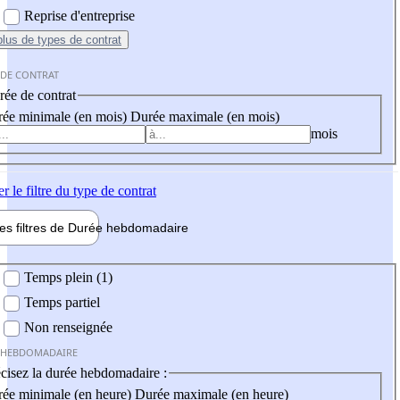
Reprise d'entreprise
plus
de types de contrat
 DE CONTRAT
ée de contrat
ée minimale (en mois)
Durée maximale (en mois)
mois
er
le filtre du type de contrat
les filtres de
Durée hebdo
madaire
 hebdomadaire
Temps plein (1)
Temps partiel
Non renseignée
 HEBDOMADAIRE
cisez la durée hebdomadaire :
ée minimale (en heure)
Durée maximale (en heure)