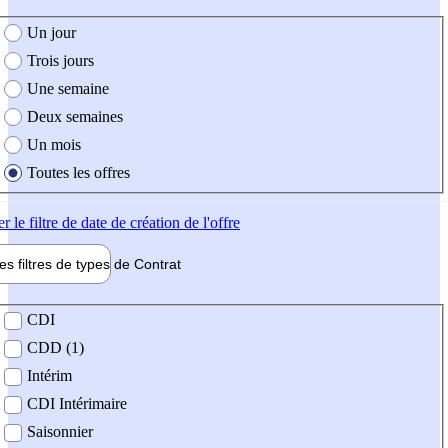
e création de l'offre
Un jour
Trois jours
Une semaine
Deux semaines
Un mois
Toutes les offres
er
le filtre de date de création de l'offre
les filtres de types de
Contrat
de contrat
CDI
CDD (1)
Intérim
CDI Intérimaire
Saisonnier