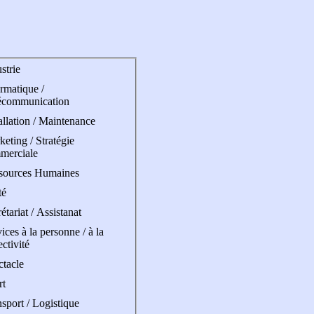
strie
rmatique /
écommunication
allation / Maintenance
eting / Stratégie
merciale
sources Humaines
té
étariat / Assistanat
ices à la personne / à la
ectivité
ctacle
rt
sport / Logistique