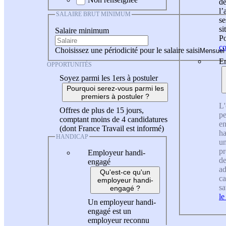
de
l
SALAIRE BRUT MINIMUM
se
si
Salaire minimum
Po
co
Choisissez une périodicité pour le salaire saisi
En
OPPORTUNITÉS
Soyez parmi les 1ers à postuler
Pourquoi serez-vous parmi les
premiers à postuler ?
L'
Offres de plus de 15 jours,
pe
comptant moins de 4 candidatures
en
(dont France Travail est informé)
ha
HANDICAP
un
pr
Employeur handi-
de
engagé
ad
Qu'est-ce qu'un
ca
employeur handi-
sa
engagé ?
le
Un employeur handi-
engagé est un
employeur reconnu