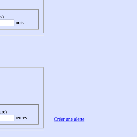
s)
mois
ure)
heures
Créer une alerte