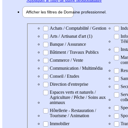
Appliquer
le filtre de durée hebdomadaire
Afficher les filtres de
Domaine pro
fessionnel
Domaine professionel
Achats / Comptabilité / Gestion
Indu
Arts / Artisanat d'art (1)
Info
Tél
Banque / Assurance
Inst
Bâtiment / Travaux Publics
Mark
Commerce / Vente
com
Communication / Multimédia
Res
Conseil / Etudes
San
Direction d'entreprise
Secr
Espaces verts et naturels /
Serv
Agriculture / Pêche / Soins aux
coll
animaux
Spe
Hôtellerie - Restauration /
Tourisme / Animation
Spo
Immobilier
Tran