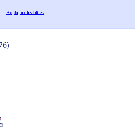
Appliquer
les filtres
76)