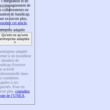
 l’intégration et de
’accompagnement de
s collaborateurs en
tuation de handicap.
ur en savoir plus,
nsultez cet article
.
treprise adaptée
Qu'est-ce qu'une
entreprise adaptée
?
entreprise adaptée
rmet à un travailleur
 situation de
ndicap d'exercer
e activité
ofessionnelle dans
s conditions
aptées à ses
pacités. Pour en
voir plus,
consultez
 site de l’UNEA
.