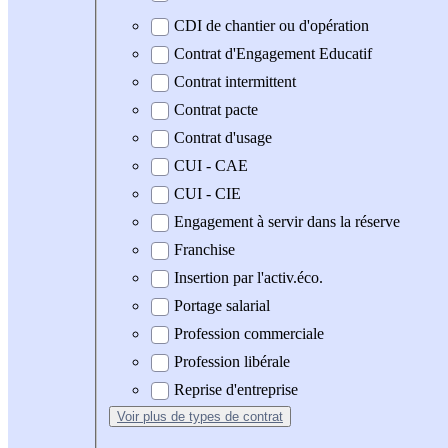
CDI de chantier ou d'opération
Contrat d'Engagement Educatif
Contrat intermittent
Contrat pacte
Contrat d'usage
CUI - CAE
CUI - CIE
Engagement à servir dans la réserve
Franchise
Insertion par l'activ.éco.
Portage salarial
Profession commerciale
Profession libérale
Reprise d'entreprise
Voir plus
de types de contrat