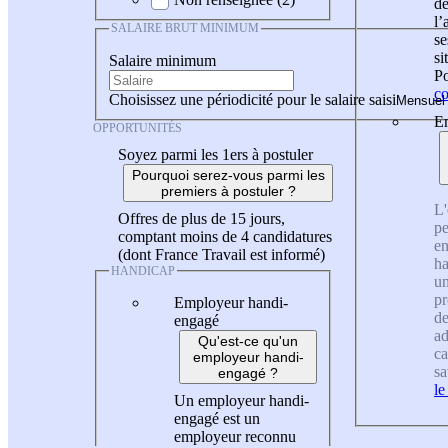
de
l
SALAIRE BRUT MINIMUM
se
si
Salaire minimum
Po
co
Choisissez une périodicité pour le salaire saisi
En
OPPORTUNITÉS
Soyez parmi les 1ers à postuler
Pourquoi serez-vous parmi les
premiers à postuler ?
L'
Offres de plus de 15 jours,
pe
comptant moins de 4 candidatures
en
(dont France Travail est informé)
ha
HANDICAP
un
pr
Employeur handi-
de
engagé
ad
Qu'est-ce qu'un
ca
employeur handi-
sa
engagé ?
le
Un employeur handi-
engagé est un
employeur reconnu