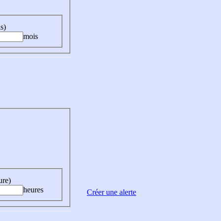
s)
mois
ure)
heures
Créer une alerte