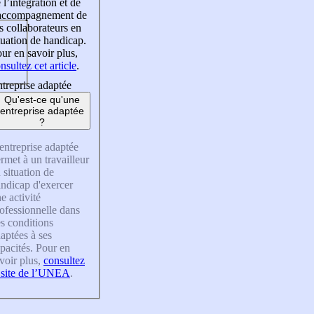
 l’intégration et de
’accompagnement de
s collaborateurs en
tuation de handicap.
ur en savoir plus,
nsultez cet article
.
treprise adaptée
Qu'est-ce qu'une
entreprise adaptée
?
entreprise adaptée
rmet à un travailleur
 situation de
ndicap d'exercer
e activité
ofessionnelle dans
s conditions
aptées à ses
pacités. Pour en
voir plus,
consultez
 site de l’UNEA
.