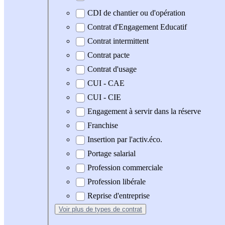
CDI de chantier ou d'opération
Contrat d'Engagement Educatif
Contrat intermittent
Contrat pacte
Contrat d'usage
CUI - CAE
CUI - CIE
Engagement à servir dans la réserve
Franchise
Insertion par l'activ.éco.
Portage salarial
Profession commerciale
Profession libérale
Reprise d'entreprise
Voir plus
de types de contrat