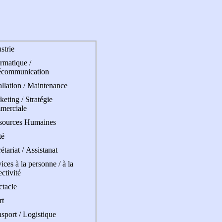
strie
rmatique /
écommunication
allation / Maintenance
eting / Stratégie
merciale
sources Humaines
té
étariat / Assistanat
ices à la personne / à la
ectivité
ctacle
rt
sport / Logistique