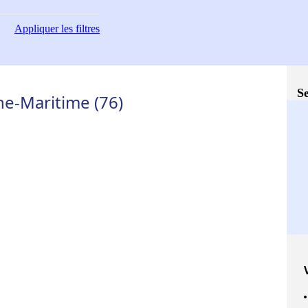
Appliquer
les filtres
Se
ne-Maritime (76)