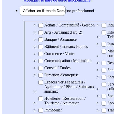
Appliquer
le filtre de durée hebdomadaire
Afficher les filtres de
Domaine pro
fessionnel
Domaine professionel
Achats / Comptabilité / Gestion
Indu
Arts / Artisanat d'art (2)
Info
Tél
Banque / Assurance
Inst
Bâtiment / Travaux Publics
Mark
Commerce / Vente
com
Communication / Multimédia
Res
Conseil / Etudes
San
Direction d'entreprise
Secr
Espaces verts et naturels /
Serv
Agriculture / Pêche / Soins aux
coll
animaux
Spe
Hôtellerie - Restauration /
Tourisme / Animation
Spo
Immobilier
Tran