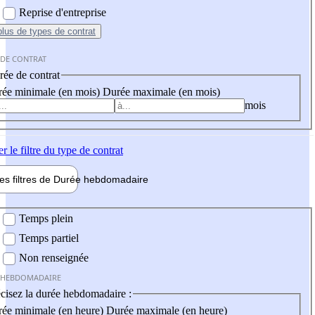
Reprise d'entreprise
plus
de types de contrat
 DE CONTRAT
ée de contrat
ée minimale (en mois)
Durée maximale (en mois)
mois
er
le filtre du type de contrat
les filtres de
Durée hebdo
madaire
 hebdomadaire
Temps plein
Temps partiel
Non renseignée
 HEBDOMADAIRE
cisez la durée hebdomadaire :
ée minimale (en heure)
Durée maximale (en heure)