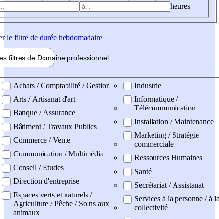
heures
er
le filtre de durée hebdomadaire
les filtres de
Domaine pro
fessionnel
ne professionel
Achats / Comptabilité / Gestion
Industrie
Arts / Artisanat d'art
Informatique /
Télécommunication
Banque / Assurance
Installation / Maintenance
Bâtiment / Travaux Publics
Marketing / Stratégie
Commerce / Vente
commerciale
Communication / Multimédia
Ressources Humaines
Conseil / Etudes
Santé
Direction d'entreprise
Secrétariat / Assistanat
Espaces verts et naturels /
Services à la personne / à l
Agriculture / Pêche / Soins aux
collectivité
animaux