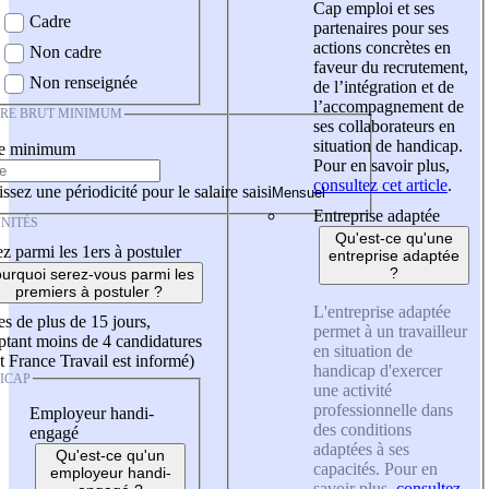
Cap emploi et ses
Cadre
partenaires pour ses
actions concrètes en
Non cadre
faveur du recrutement,
Non renseignée
de l’intégration et de
l’accompagnement de
IRE BRUT MINIMUM
ses collaborateurs en
situation de handicap.
re minimum
Pour en savoir plus,
consultez cet article
.
ssez une périodicité pour le salaire saisi
Entreprise adaptée
NITÉS
Qu'est-ce qu'une
z parmi les 1ers à postuler
entreprise adaptée
?
urquoi serez-vous parmi les
premiers à postuler ?
L'entreprise adaptée
es de plus de 15 jours,
permet à un travailleur
tant moins de 4 candidatures
en situation de
t France Travail est informé)
handicap d'exercer
ICAP
une activité
professionnelle dans
Employeur handi-
des conditions
engagé
adaptées à ses
Qu'est-ce qu'un
capacités. Pour en
employeur handi-
savoir plus,
consultez