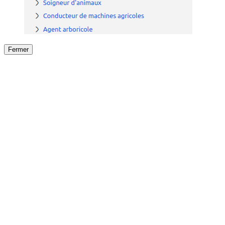
Fermer
Fermer
le détail de l'offre
/
Offre
sur
Offre précéden