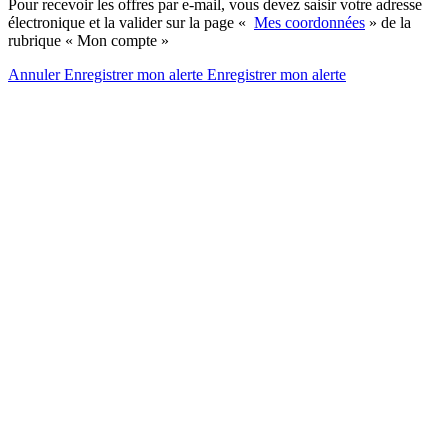
Pour recevoir les offres par e-mail, vous devez saisir votre adresse
électronique et la valider sur la page «
Mes coordonnées
» de la
rubrique « Mon compte »
Annuler
Enregistrer mon alerte
Enregistrer
mon alerte