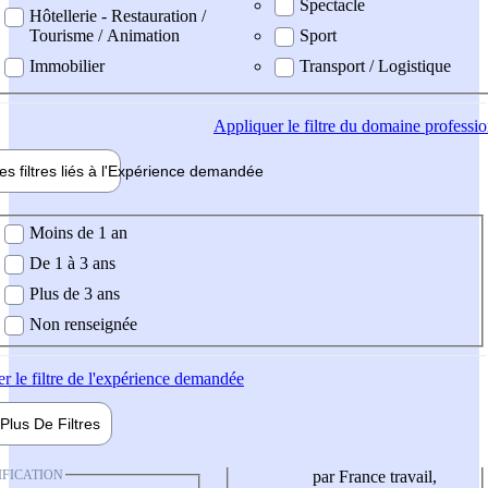
Spectacle
Hôtellerie - Restauration /
Tourisme / Animation
Sport
Immobilier
Transport / Logistique
Appliquer
le filtre du domaine professi
es filtres liés à l'
Expérience
demandée
ience demandée
Moins de 1 an
De 1 à 3 ans
Plus de 3 ans
Non renseignée
er
le filtre de l'expérience demandée
Plus De
Filtres
IFICATION
par France travail,