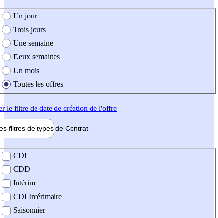
e création de l'offre
Un jour
Trois jours
Une semaine
Deux semaines
Un mois
Toutes les offres
er
le filtre de date de création de l'offre
les filtres de types de
Contrat
de contrat
CDI
CDD
Intérim
CDI Intérimaire
Saisonnier