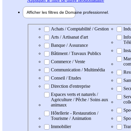
Appliquer
le filtre de durée hebdomadaire
Afficher les filtres de
Domaine pro
fessionnel
Domaine professionel
Achats / Comptabilité / Gestion
Indu
Arts / Artisanat d'art
Info
Tél
Banque / Assurance
Inst
Bâtiment / Travaux Publics
Mark
Commerce / Vente
com
Communication / Multimédia
Res
Conseil / Etudes
San
Direction d'entreprise
Secr
Espaces verts et naturels /
Serv
Agriculture / Pêche / Soins aux
coll
animaux
Spe
Hôtellerie - Restauration /
Tourisme / Animation
Spo
Immobilier
Tran