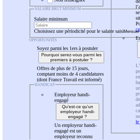
de
l
SALAIRE BRUT MINIMUM
se
si
Salaire minimum
Po
co
Choisissez une périodicité pour le salaire saisi
En
OPPORTUNITÉS
Soyez parmi les 1ers à postuler
Pourquoi serez-vous parmi les
premiers à postuler ?
L'
Offres de plus de 15 jours,
pe
comptant moins de 4 candidatures
en
(dont France Travail est informé)
ha
HANDICAP
un
pr
Employeur handi-
de
engagé
ad
Qu'est-ce qu'un
ca
employeur handi-
sa
engagé ?
le
Un employeur handi-
engagé est un
employeur reconnu