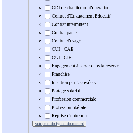
CDI de chantier ou d'opération
Contrat d'Engagement Educatif
Contrat intermittent
Contrat pacte
Contrat d'usage
CUI - CAE
CUI - CIE
Engagement à servir dans la réserve
Franchise
Insertion par l'activ.éco.
Portage salarial
Profession commerciale
Profession libérale
Reprise d'entreprise
Voir plus
de types de contrat