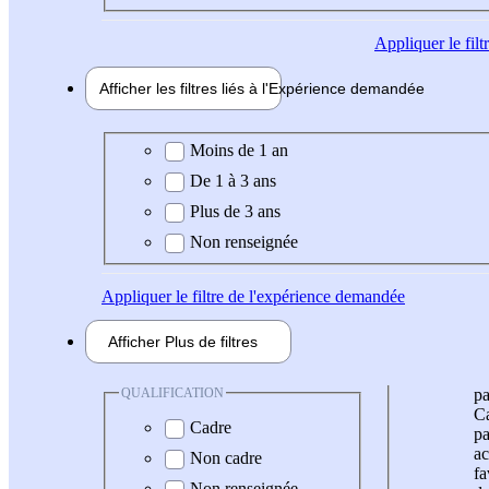
Appliquer
le fil
Afficher les filtres liés à l'
Expérience
demandée
Expérience demandée
Moins de 1 an
De 1 à 3 ans
Plus de 3 ans
Non renseignée
Appliquer
le filtre de l'expérience demandée
Afficher
Plus de
filtres
QUALIFICATION
pa
Ca
Cadre
pa
ac
Non cadre
fa
Non renseignée