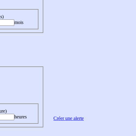
s)
mois
ure)
heures
Créer une alerte