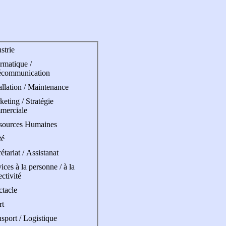
strie
rmatique /
écommunication
allation / Maintenance
eting / Stratégie
merciale
sources Humaines
té
étariat / Assistanat
ices à la personne / à la
ectivité
ctacle
rt
sport / Logistique