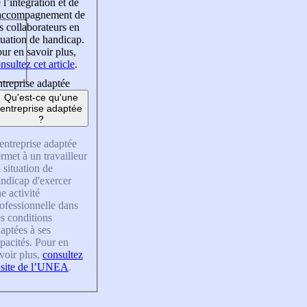
 l’intégration et de
’accompagnement de
s collaborateurs en
tuation de handicap.
ur en savoir plus,
nsultez cet article
.
treprise adaptée
Qu'est-ce qu'une
entreprise adaptée
?
entreprise adaptée
rmet à un travailleur
 situation de
ndicap d'exercer
e activité
ofessionnelle dans
s conditions
aptées à ses
pacités. Pour en
voir plus,
consultez
 site de l’UNEA
.