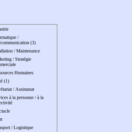
strie
rmatique /
écommunication (3)
allation / Maintenance
eting / Stratégie
merciale
sources Humaines
é (1)
étariat / Assistanat
ices à la personne / à la
ectivité
ctacle
rt
sport / Logistique