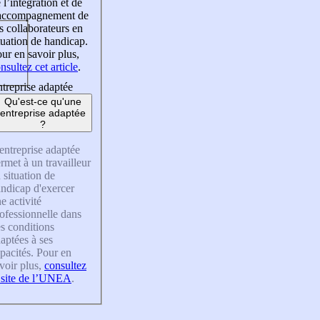
 l’intégration et de
’accompagnement de
s collaborateurs en
tuation de handicap.
ur en savoir plus,
nsultez cet article
.
treprise adaptée
Qu'est-ce qu'une
entreprise adaptée
?
entreprise adaptée
rmet à un travailleur
 situation de
ndicap d'exercer
e activité
ofessionnelle dans
s conditions
aptées à ses
pacités. Pour en
voir plus,
consultez
 site de l’UNEA
.