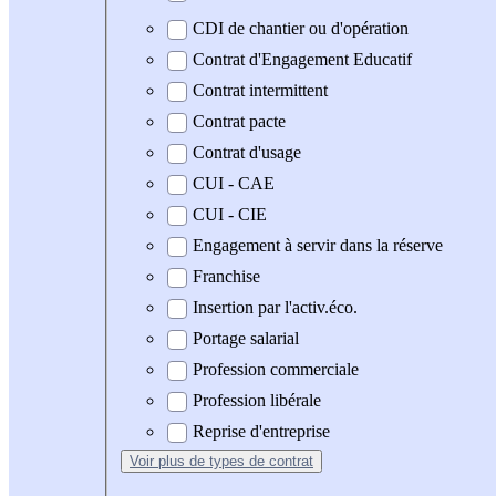
CDI de chantier ou d'opération
Contrat d'Engagement Educatif
Contrat intermittent
Contrat pacte
Contrat d'usage
CUI - CAE
CUI - CIE
Engagement à servir dans la réserve
Franchise
Insertion par l'activ.éco.
Portage salarial
Profession commerciale
Profession libérale
Reprise d'entreprise
Voir plus
de types de contrat