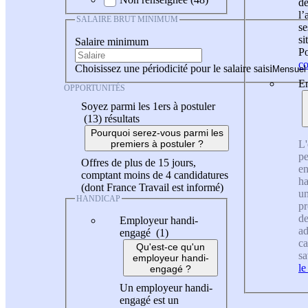
de
l
SALAIRE BRUT MINIMUM
se
si
Salaire minimum
Po
co
Choisissez une périodicité pour le salaire saisi
En
OPPORTUNITÉS
Soyez parmi les 1ers à postuler
(13)
résultats
Pourquoi serez-vous parmi les
L'
premiers à postuler ?
pe
Offres de plus de 15 jours,
en
comptant moins de 4 candidatures
ha
(dont France Travail est informé)
un
HANDICAP
pr
de
Employeur handi-
ad
engagé (1)
ca
Qu'est-ce qu'un
sa
employeur handi-
le
engagé ?
Un employeur handi-
engagé est un