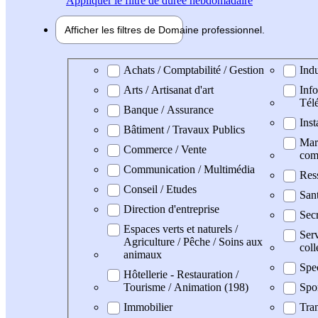
Appliquer
le filtre de durée hebdomadaire
Afficher les filtres de
Domaine pro
fessionnel
Domaine professionel
Achats / Comptabilité / Gestion
Indu
Arts / Artisanat d'art
Info
Tél
Banque / Assurance
Inst
Bâtiment / Travaux Publics
Mark
Commerce / Vente
com
Communication / Multimédia
Res
Conseil / Etudes
Sant
Direction d'entreprise
Secr
Espaces verts et naturels /
Serv
Agriculture / Pêche / Soins aux
coll
animaux
Spe
Hôtellerie - Restauration /
Tourisme / Animation (198)
Spo
Immobilier
Tran