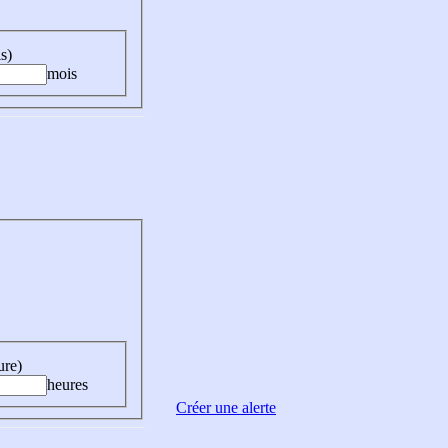
s)
mois
ure)
heures
Créer une alerte