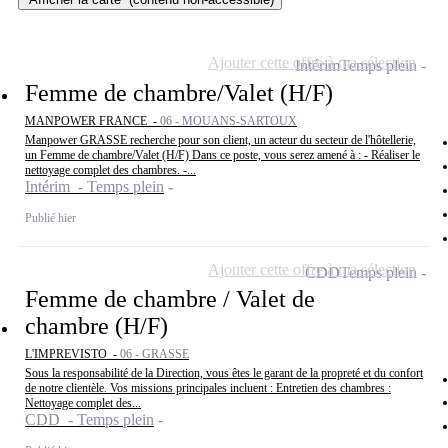
Ajouter cette offre à ma sélection
Intérim
Temps plein
Femme de chambre/Valet (H/F)
MANPOWER FRANCE -
06 - MOUANS-SARTOUX
Manpower GRASSE recherche pour son client, un acteur du secteur de l'hôtellerie,
un Femme de chambre/Valet (H/F) Dans ce poste, vous serez amené à : - Réaliser le
nettoyage complet des chambres. -...
Intérim - Temps plein
Publié hier
Ajouter cette offre à ma sélection
CDD
Temps plein
Femme de chambre / Valet de
chambre (H/F)
L'IMPREVISTO -
06 - GRASSE
Sous la responsabilité de la Direction, vous êtes le garant de la propreté et du confort
de notre clientèle. Vos missions principales incluent : Entretien des chambres :
Nettoyage complet des...
CDD - Temps plein