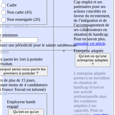
Cap emploi et ses
Cadre
partenaires pour ses
actions concrètes en
Non cadre (45)
faveur du recrutement,
Non renseignée (20)
de l’intégration et de
l’accompagnement de
IRE BRUT MINIMUM
ses collaborateurs en
situation de handicap.
re minimum
Pour en savoir plus,
consultez cet article
.
ssez une périodicité pour le salaire saisi
Entreprise adaptée
NITÉS
Qu'est-ce qu'une
z parmi les 1ers à postuler
entreprise adaptée
résultats
?
urquoi serez-vous parmi les
L'entreprise adaptée
premiers à postuler ?
permet à un travailleur
es de plus de 15 jours,
en situation de
tant moins de 4 candidatures
handicap d'exercer
t France Travail est informé)
une activité
ICAP
professionnelle dans
des conditions
Employeur handi-
adaptées à ses
engagé
capacités. Pour en
Qu'est-ce qu'un
savoir plus,
consultez