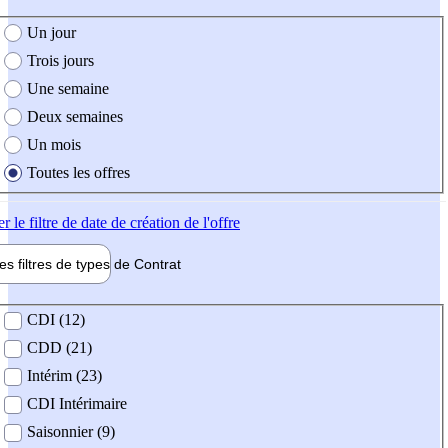
e création de l'offre
Un jour
Trois jours
Une semaine
Deux semaines
Un mois
Toutes les offres
er
le filtre de date de création de l'offre
les filtres de types de
Contrat
de contrat
CDI (12)
CDD (21)
Intérim (23)
CDI Intérimaire
Saisonnier (9)