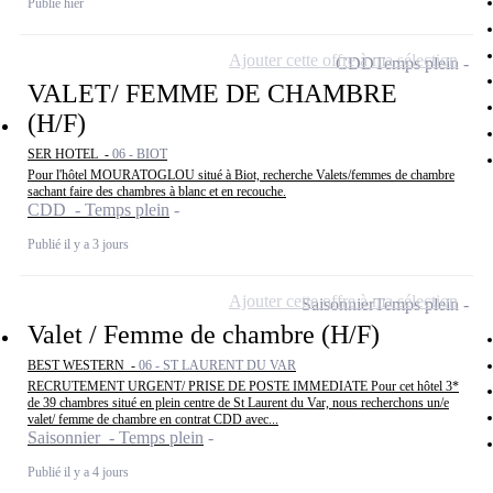
Publié hier
Ajouter cette offre à ma sélection
CDD
Temps plein
VALET/ FEMME DE CHAMBRE
(H/F)
SER HOTEL -
06 - BIOT
Pour l'hôtel MOURATOGLOU situé à Biot, recherche Valets/femmes de chambre
sachant faire des chambres à blanc et en recouche.
CDD - Temps plein
Publié il y a 3 jours
Ajouter cette offre à ma sélection
Saisonnier
Temps plein
Valet / Femme de chambre (H/F)
BEST WESTERN -
06 - ST LAURENT DU VAR
RECRUTEMENT URGENT/ PRISE DE POSTE IMMEDIATE Pour cet hôtel 3*
de 39 chambres situé en plein centre de St Laurent du Var, nous recherchons un/e
valet/ femme de chambre en contrat CDD avec...
Saisonnier - Temps plein
Publié il y a 4 jours