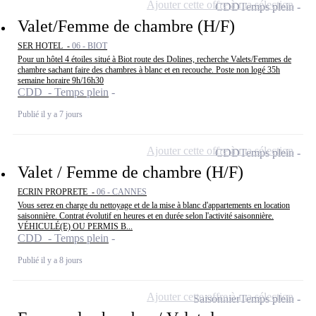
Ajouter cette offre à ma sélection
CDD
Temps plein
Valet/Femme de chambre (H/F)
SER HOTEL -
06 - BIOT
Pour un hôtel 4 étoiles situé à Biot route des Dolines, recherche Valets/Femmes de
chambre sachant faire des chambres à blanc et en recouche. Poste non logé 35h
semaine horaire 9h/16h30
CDD - Temps plein
Publié il y a 7 jours
Ajouter cette offre à ma sélection
CDD
Temps plein
Valet / Femme de chambre (H/F)
ECRIN PROPRETE -
06 - CANNES
Vous serez en charge du nettoyage et de la mise à blanc d'appartements en location
saisonnière. Contrat évolutif en heures et en durée selon l'activité saisonnière.
VÉHICULÉ(E) OU PERMIS B...
CDD - Temps plein
Publié il y a 8 jours
Ajouter cette offre à ma sélection
Saisonnier
Temps plein