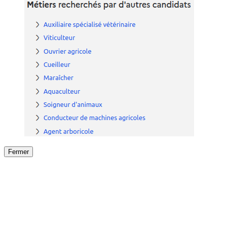
Fermer
Fermer
le détail de l'offre
/
Offre
sur
Offre précéden