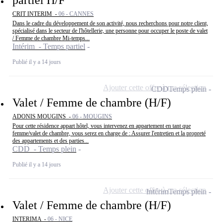
partiel H/F
CRIT INTERIM -
06 - CANNES
Dans le cadre du développement de son activité, nous recherchons pour notre client,
spécialisé dans le secteur de l'hôtellerie, une personne pour occuper le poste de valet
/ Femme de chambre Mi-temps...
Intérim - Temps partiel
Publié il y a 14 jours
Ajouter cette offre à ma sélection
CDD
Temps plein
Valet / Femme de chambre (H/F)
ADONIS MOUGINS -
06 - MOUGINS
Pour cette résidence appart hôtel, vous intervenez en appartement en tant que
femme/valet de chambre, vous serez en charge de : Assurer l'entretien et la propreté
des appartements et des parties...
CDD - Temps plein
Publié il y a 14 jours
Ajouter cette offre à ma sélection
Intérim
Temps plein
Valet / Femme de chambre (H/F)
INTERIMA -
06 - NICE