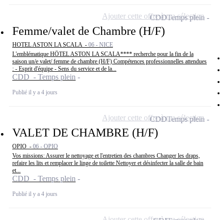
Ajouter cette offre à ma sélection
CDD
Temps plein
Femme/valet de Chambre (H/F)
HOTEL ASTON LA SCALA -
06 - NICE
L'emblématique HÖTEL ASTON LA SCALA**** recherche pour la fin de la
saison un/e valet/ femme de chambre (H/F) Compétences professionnelles attendues
: - Esprit d'équipe - Sens du service et de la...
CDD - Temps plein
Publié il y a 4 jours
Ajouter cette offre à ma sélection
CDD
Temps plein
VALET DE CHAMBRE (H/F)
OPIO -
06 - OPIO
Vos missions: Assurer le nettoyage et l'entretien des chambres Changer les draps,
refaire les lits et remplacer le linge de toilette Nettoyer et désinfecter la salle de bain
et...
CDD - Temps plein
Publié il y a 4 jours
Ajouter cette offre à ma sélection