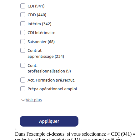
Dans l'exemple ci-dessus, si vous sélectionnez « CDI (941) »
seules les offres d'emploi en CDI vous seront restituées.