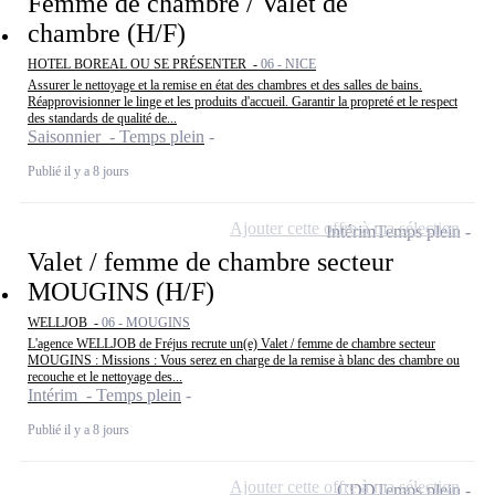
Femme de chambre / Valet de
chambre (H/F)
HOTEL BOREAL OU SE PRÉSENTER -
06 - NICE
Assurer le nettoyage et la remise en état des chambres et des salles de bains.
Réapprovisionner le linge et les produits d'accueil. Garantir la propreté et le respect
des standards de qualité de...
Saisonnier - Temps plein
Publié il y a 8 jours
Ajouter cette offre à ma sélection
Intérim
Temps plein
Valet / femme de chambre secteur
MOUGINS (H/F)
WELLJOB -
06 - MOUGINS
L'agence WELLJOB de Fréjus recrute un(e) Valet / femme de chambre secteur
MOUGINS : Missions : Vous serez en charge de la remise à blanc des chambre ou
recouche et le nettoyage des...
Intérim - Temps plein
Publié il y a 8 jours
Ajouter cette offre à ma sélection
CDD
Temps plein