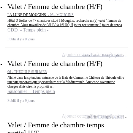
Valet / Femme de chambre (H/F)
LA LUNE DE MOUGINS -
06 - MOUGINS
Hôtel 3 étoiles de 47 chambres situé à Mougins, recherche un(e) valet / femme de
chambre. Vous travaillez de 08H30 à 16H00, 5 jours par semaine 2 jours de repos
CDD - Temps plein
Publié il y a 9 jours
Ajouter cette offre à ma sélection
Saisonnier
Temps plein
Valet / Femme de chambre (H/F)
06 - THEOULE SUR MER
Niché dans la splendeur naturelle de la Baie de Cannes, le Château de Théoule offre
une vue panoramique spectaculaire sur la Méditerranée. Ancienne savonnerie
chargée d'histoire, la propriété a...
Saisonnier - Temps plein
Publié il y a 9 jours
Ajouter cette offre à ma sélection
Intérim
Temps partiel
Valet / Femme de chambre temps