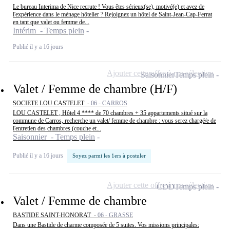
Le bureau Interima de Nice recrute ! Vous êtes sérieux(se), motivé(e) et avez de
l'expérience dans le ménage hôtelier ? Rejoignez un hôtel de Saint-Jean-Cap-Ferrat
en tant que valet ou femme de...
Intérim - Temps plein
Publié il y a 16 jours
Ajouter cette offre à ma sélection
Saisonnier
Temps plein
Valet / Femme de chambre (H/F)
SOCIETE LOU CASTELET -
06 - CARROS
LOU CASTELET , Hôtel 4 **** de 70 chambres + 35 appartements situé sur la
commune de Carros, recherche un valet/ femme de chambre : vous serez chargé/e de
l'entretien des chambres (couche et...
Saisonnier - Temps plein
Publié il y a 16 jours
Soyez parmi les 1ers à postuler
Ajouter cette offre à ma sélection
CDD
Temps plein
Valet / Femme de chambre
BASTIDE SAINT-HONORAT -
06 - GRASSE
Dans une Bastide de charme composée de 5 suites. Vos missions principales: