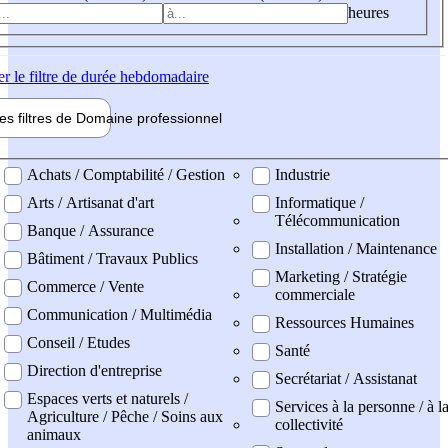
heures
er
le filtre de durée hebdomadaire
les filtres de
Domaine pro
fessionnel
ne professionel
Achats / Comptabilité / Gestion
Industrie
Arts / Artisanat d'art
Informatique /
Télécommunication
Banque / Assurance
Installation / Maintenance
Bâtiment / Travaux Publics
Marketing / Stratégie
Commerce / Vente
commerciale
Communication / Multimédia
Ressources Humaines
Conseil / Etudes
Santé
Direction d'entreprise
Secrétariat / Assistanat
Espaces verts et naturels /
Services à la personne / à l
Agriculture / Pêche / Soins aux
collectivité
animaux