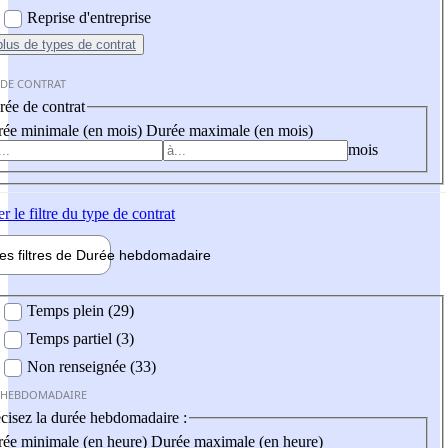
Reprise d'entreprise
plus
de types de contrat
 DE CONTRAT
ée de contrat
ée minimale (en mois)
Durée maximale (en mois)
mois
er
le filtre du type de contrat
les filtres de
Durée hebdo
madaire
 hebdomadaire
Temps plein (29)
Temps partiel (3)
Non renseignée (33)
 HEBDOMADAIRE
cisez la durée hebdomadaire :
ée minimale (en heure)
Durée maximale (en heure)