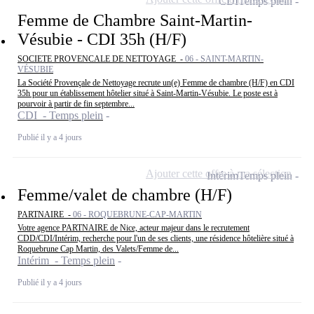
CDI
Temps plein
Femme de Chambre Saint-Martin-
Vésubie - CDI 35h (H/F)
SOCIETE PROVENCALE DE NETTOYAGE -
06 - SAINT-MARTIN-
VÉSUBIE
La Société Provençale de Nettoyage recrute un(e) Femme de chambre (H/F) en CDI
35h pour un établissement hôtelier situé à Saint-Martin-Vésubie. Le poste est à
pourvoir à partir de fin septembre...
CDI - Temps plein
Publié il y a 4 jours
Ajouter cette offre à ma sélection
Intérim
Temps plein
Femme/valet de chambre (H/F)
PARTNAIRE -
06 - ROQUEBRUNE-CAP-MARTIN
Votre agence PARTNAIRE de Nice, acteur majeur dans le recrutement
CDD/CDI/Intérim, recherche pour l'un de ses clients, une résidence hôtelière situé à
Roquebrune Cap Martin, des Valets/Femme de...
Intérim - Temps plein
Publié il y a 4 jours