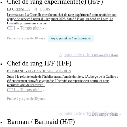
Chef de rang expérimenté(e) (H/F)
LA CREUSILLE -
41 - BLOIS
Le restaurant La Creusille cherche un chef de rang expérimenté pour rejoindre son
équipe de service à partir du 1er juillet 2026. Situé à Blois, en bord de Loire, La
Creusille propose une cuisine...
CDI - Temps plein
Publié il y a plus de 30 jours
Soyez parmi les 1ers à postuler
Ajouter cette offre à ma sélection
CDI
Temps plein
Chef de rang H/F (H/F)
BRISBANE -
41 - CANDE SUR BEUVRON
Suite à la refonte totale de l'établissement l'année dernière, l'Auberge de la Caillère a
été entièrement rénovée et agrandie. L'activité est repartie c'est pourquoi nous
recrutons afin de renforcer...
CDI - Temps plein
Publié il y a plus de 30 jours
Ajouter cette offre à ma sélection
CDI
Temps plein
Barman / Barmaid (H/F)