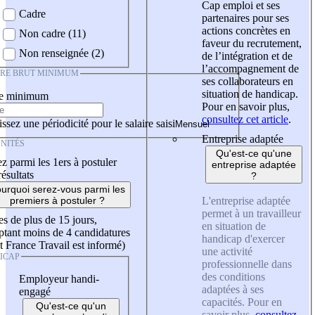
Cap emploi et ses
Cadre
partenaires pour ses
actions concrètes en
Non cadre (11)
faveur du recrutement,
Non renseignée (2)
de l’intégration et de
l’accompagnement de
IRE BRUT MINIMUM
ses collaborateurs en
situation de handicap.
re minimum
Pour en savoir plus,
consultez cet article
.
ssez une périodicité pour le salaire saisi
Entreprise adaptée
NITÉS
Qu'est-ce qu'une
z parmi les 1ers à postuler
entreprise adaptée
résultats
?
urquoi serez-vous parmi les
L'entreprise adaptée
premiers à postuler ?
permet à un travailleur
es de plus de 15 jours,
en situation de
tant moins de 4 candidatures
handicap d'exercer
t France Travail est informé)
une activité
ICAP
professionnelle dans
des conditions
Employeur handi-
adaptées à ses
engagé
capacités. Pour en
Qu'est-ce qu'un
savoir plus,
consultez