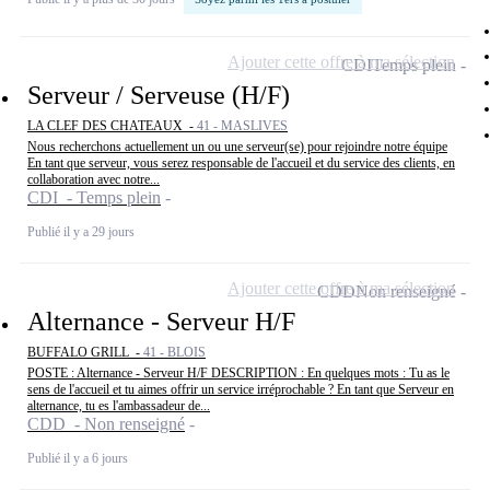
Ajouter cette offre à ma sélection
CDI
Temps plein
Serveur / Serveuse (H/F)
LA CLEF DES CHATEAUX -
41 - MASLIVES
Nous recherchons actuellement un ou une serveur(se) pour rejoindre notre équipe
En tant que serveur, vous serez responsable de l'accueil et du service des clients, en
collaboration avec notre...
CDI - Temps plein
Publié il y a 29 jours
Ajouter cette offre à ma sélection
CDD
Non renseigné
Alternance - Serveur H/F
BUFFALO GRILL -
41 - BLOIS
POSTE : Alternance - Serveur H/F DESCRIPTION : En quelques mots : Tu as le
sens de l'accueil et tu aimes offrir un service irréprochable ? En tant que Serveur en
alternance, tu es l'ambassadeur de...
CDD - Non renseigné
Publié il y a 6 jours