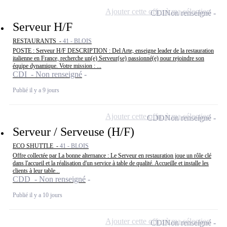
Ajouter cette offre à ma sélection
CDI
Non renseigné
Serveur H/F
RESTAURANTS -
41 - BLOIS
POSTE : Serveur H/F DESCRIPTION : Del Arte, enseigne leader de la restauration
italienne en France, recherche un(e) Serveur(se) passionné(e) pour rejoindre son
équipe dynamique. Votre mission : ...
CDI - Non renseigné
Publié il y a 9 jours
Ajouter cette offre à ma sélection
CDD
Non renseigné
Serveur / Serveuse (H/F)
ECO SHUTTLE -
41 - BLOIS
Offre collectée par La bonne alternance : Le Serveur en restauration joue un rôle clé
dans l'accueil et la réalisation d'un service à table de qualité. Accueille et installe les
clients à leur table...
CDD - Non renseigné
Publié il y a 10 jours
Ajouter cette offre à ma sélection
CDI
Non renseigné