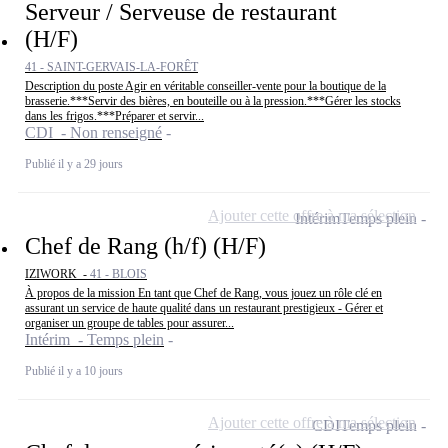
Serveur / Serveuse de restaurant
(H/F)
41 - SAINT-GERVAIS-LA-FORÊT
Description du poste Agir en véritable conseiller-vente pour la boutique de la
brasserie.***Servir des bières, en bouteille ou à la pression.***Gérer les stocks
dans les frigos.***Préparer et servir...
CDI - Non renseigné
Publié il y a 29 jours
Ajouter cette offre à ma sélection
Intérim
Temps plein
Chef de Rang (h/f) (H/F)
IZIWORK -
41 - BLOIS
À propos de la mission En tant que Chef de Rang, vous jouez un rôle clé en
assurant un service de haute qualité dans un restaurant prestigieux - Gérer et
organiser un groupe de tables pour assurer...
Intérim - Temps plein
Publié il y a 10 jours
Ajouter cette offre à ma sélection
CDI
Temps plein