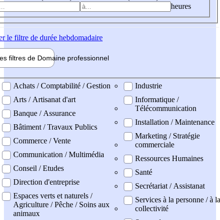
heures
er
le filtre de durée hebdomadaire
les filtres de
Domaine pro
fessionnel
ne professionel
Achats / Comptabilité / Gestion
Industrie
Arts / Artisanat d'art
Informatique /
Télécommunication
Banque / Assurance
Installation / Maintenance
Bâtiment / Travaux Publics
Marketing / Stratégie
Commerce / Vente
commerciale
Communication / Multimédia
Ressources Humaines
Conseil / Etudes
Santé
Direction d'entreprise
Secrétariat / Assistanat
Espaces verts et naturels /
Services à la personne / à l
Agriculture / Pêche / Soins aux
collectivité
animaux