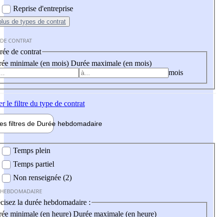
Reprise d'entreprise
plus
de types de contrat
 DE CONTRAT
ée de contrat
ée minimale (en mois)
Durée maximale (en mois)
mois
er
le filtre du type de contrat
les filtres de
Durée hebdo
madaire
 hebdomadaire
Temps plein
Temps partiel
Non renseignée (2)
 HEBDOMADAIRE
cisez la durée hebdomadaire :
ée minimale (en heure)
Durée maximale (en heure)