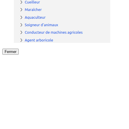
Fermer
Fermer
le détail de l'offre
/
Offre
sur
Offre précéden