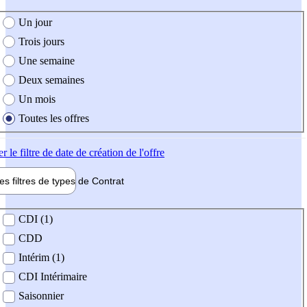
e création de l'offre
Un jour
Trois jours
Une semaine
Deux semaines
Un mois
Toutes les offres
er
le filtre de date de création de l'offre
les filtres de types de
Contrat
de contrat
CDI (1)
CDD
Intérim (1)
CDI Intérimaire
Saisonnier