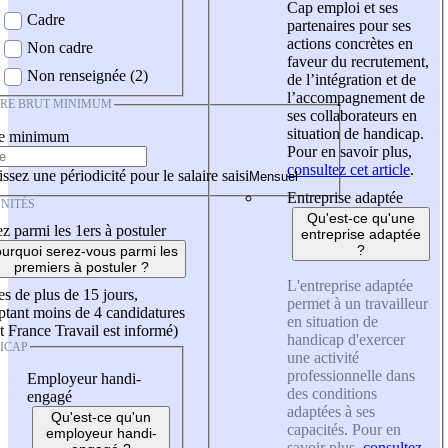
Cap emploi et ses
Cadre
partenaires pour ses
actions concrètes en
Non cadre
faveur du recrutement,
Non renseignée (2)
de l’intégration et de
l’accompagnement de
IRE BRUT MINIMUM
ses collaborateurs en
situation de handicap.
re minimum
Pour en savoir plus,
consultez cet article
.
ssez une périodicité pour le salaire saisi
Entreprise adaptée
NITÉS
Qu'est-ce qu'une
z parmi les 1ers à postuler
entreprise adaptée
?
urquoi serez-vous parmi les
premiers à postuler ?
L'entreprise adaptée
es de plus de 15 jours,
permet à un travailleur
tant moins de 4 candidatures
en situation de
t France Travail est informé)
handicap d'exercer
ICAP
une activité
professionnelle dans
Employeur handi-
des conditions
engagé
adaptées à ses
Qu'est-ce qu'un
capacités. Pour en
employeur handi-
savoir plus,
consultez