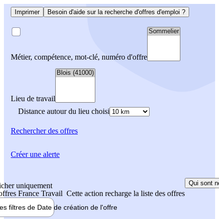
Imprimer
Besoin d'aide sur la recherche d'offres d'emploi ?
Métier, compétence, mot-clé, numéro d'offre
Lieu de travail
Distance autour du lieu choisi
Rechercher
des offres
Créer une alerte
Qui sont n
icher uniquement
 offres France Travail
Cette action recharge la liste des offres
les filtres de
Date de création
de l'offre