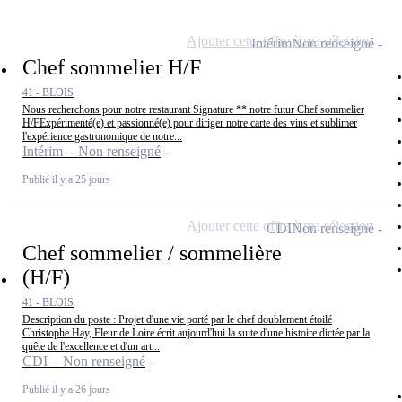
Ajouter cette offre à ma sélection
Intérim
Non renseigné
Chef sommelier H/F
41 - BLOIS
Nous recherchons pour notre restaurant Signature ** notre futur Chef sommelier
H/FExpérimenté(e) et passionné(e) pour diriger notre carte des vins et sublimer
l'expérience gastronomique de notre...
Intérim - Non renseigné
Publié il y a 25 jours
Ajouter cette offre à ma sélection
CDI
Non renseigné
Chef sommelier / sommelière
(H/F)
41 - BLOIS
Description du poste : Projet d'une vie porté par le chef doublement étoilé
Christophe Hay, Fleur de Loire écrit aujourd'hui la suite d'une histoire dictée par la
quête de l'excellence et d'un art...
CDI - Non renseigné
Publié il y a 26 jours