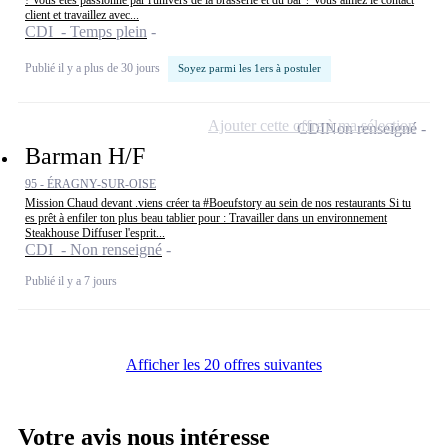
client et travaillez avec...
CDI - Temps plein
Publié il y a plus de 30 jours
Soyez parmi les 1ers à postuler
Ajouter cette offre à ma sélection
CDI
Non renseigné
Barman H/F
95 - ÉRAGNY-SUR-OISE
Mission Chaud devant .viens créer ta #Boeufstory au sein de nos restaurants Si tu
es prêt à enfiler ton plus beau tablier pour : Travailler dans un environnement
Steakhouse Diffuser l'esprit...
CDI - Non renseigné
Publié il y a 7 jours
Afficher les 20 offres suivantes
Votre avis nous intéresse