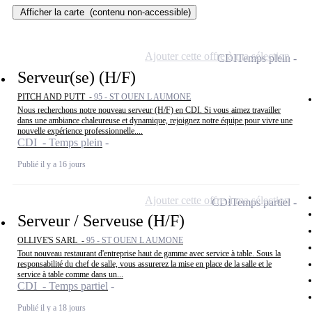
Afficher la carte
(contenu non-accessible)
Ajouter cette offre à ma sélection
CDI
Temps plein
Serveur(se) (H/F)
PITCH AND PUTT -
95 - ST OUEN L AUMONE
Nous recherchons notre nouveau serveur (H/F) en CDI. Si vous aimez travailler
dans une ambiance chaleureuse et dynamique, rejoignez notre équipe pour vivre une
nouvelle expérience professionnelle....
CDI - Temps plein
Publié il y a 16 jours
Ajouter cette offre à ma sélection
CDI
Temps partiel
Serveur / Serveuse (H/F)
OLLIVE'S SARL -
95 - ST OUEN L AUMONE
Tout nouveau restaurant d'entreprise haut de gamme avec service à table. Sous la
responsabilité du chef de salle, vous assurerez la mise en place de la salle et le
service à table comme dans un...
CDI - Temps partiel
Publié il y a 18 jours