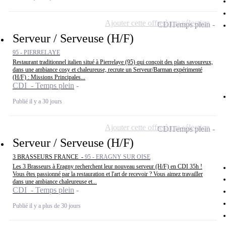
Ajouter cette offre à ma sélection
CDI
Temps plein
Serveur / Serveuse (H/F)
95 - PIERRELAYE
Restaurant traditionnel italien situé à Pierrelaye (95) qui conçoit des plats savoureux,
dans une ambiance cosy et chaleureuse, recrute un Serveur/Barman expérimenté
(H/F) : Missions Principales...
CDI - Temps plein
Publié il y a 30 jours
Ajouter cette offre à ma sélection
CDI
Temps plein
Serveur / Serveuse (H/F)
3 BRASSEURS FRANCE -
95 - ERAGNY SUR OISE
Les 3 Brasseurs à Eragny recherchent leur nouveau serveur (H/F) en CDI 35h !
Vous êtes passionné par la restauration et l'art de recevoir ? Vous aimez travailler
dans une ambiance chaleureuse et...
CDI - Temps plein
Publié il y a plus de 30 jours