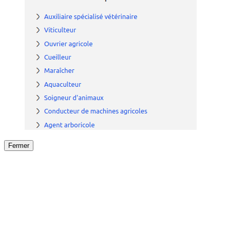
Fermer
Fermer
le détail de l'offre
/
Offre
sur
Offre précéden