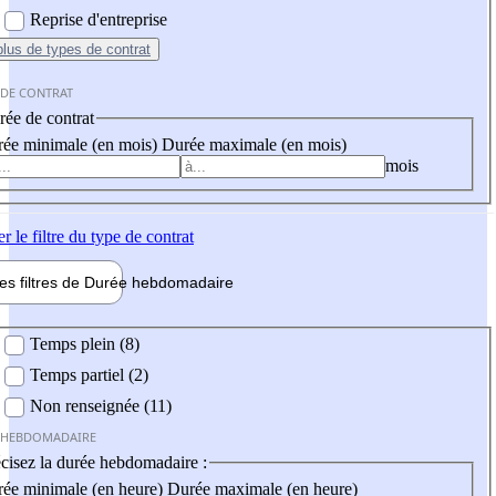
Reprise d'entreprise
plus
de types de contrat
 DE CONTRAT
ée de contrat
ée minimale (en mois)
Durée maximale (en mois)
mois
er
le filtre du type de contrat
les filtres de
Durée hebdo
madaire
 hebdomadaire
Temps plein (8)
Temps partiel (2)
Non renseignée (11)
 HEBDOMADAIRE
cisez la durée hebdomadaire :
ée minimale (en heure)
Durée maximale (en heure)