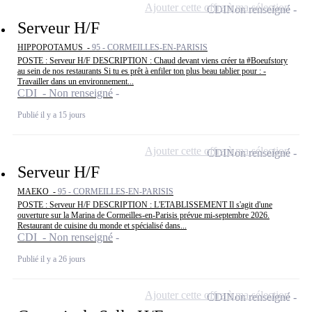
Ajouter cette offre à ma sélection
CDI
Non renseigné
Serveur H/F
HIPPOPOTAMUS -
95 - CORMEILLES-EN-PARISIS
POSTE : Serveur H/F DESCRIPTION : Chaud devant viens créer ta #Boeufstory
au sein de nos restaurants Si tu es prêt à enfiler ton plus beau tablier pour : -
Travailler dans un environnement...
CDI - Non renseigné
Publié il y a 15 jours
Ajouter cette offre à ma sélection
CDI
Non renseigné
Serveur H/F
MAEKO -
95 - CORMEILLES-EN-PARISIS
POSTE : Serveur H/F DESCRIPTION : L'ETABLISSEMENT Il s'agit d'une
ouverture sur la Marina de Cormeilles-en-Parisis prévue mi-septembre 2026.
Restaurant de cuisine du monde et spécialisé dans...
CDI - Non renseigné
Publié il y a 26 jours
Ajouter cette offre à ma sélection
CDI
Non renseigné