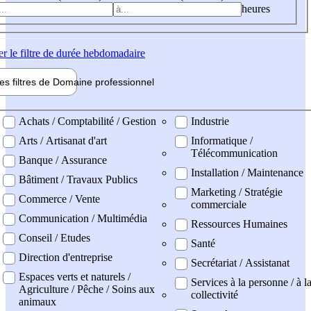
heures
er
le filtre de durée hebdomadaire
les filtres de
Domaine pro
fessionnel
ne professionel
Achats / Comptabilité / Gestion
Industrie
Arts / Artisanat d'art
Informatique /
Télécommunication
Banque / Assurance
Installation / Maintenance
Bâtiment / Travaux Publics
Marketing / Stratégie
Commerce / Vente
commerciale
Communication / Multimédia
Ressources Humaines
Conseil / Etudes
Santé
Direction d'entreprise
Secrétariat / Assistanat
Espaces verts et naturels /
Services à la personne / à l
Agriculture / Pêche / Soins aux
collectivité
animaux