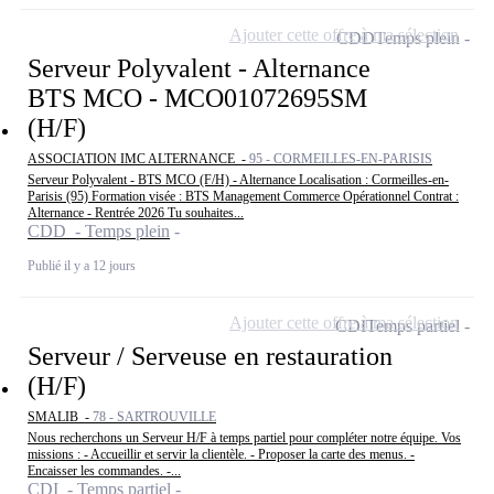
Ajouter cette offre à ma sélection
CDD
Temps plein
Serveur Polyvalent - Alternance
BTS MCO - MCO01072695SM
(H/F)
ASSOCIATION IMC ALTERNANCE -
95 - CORMEILLES-EN-PARISIS
Serveur Polyvalent - BTS MCO (F/H) - Alternance Localisation : Cormeilles-en-
Parisis (95) Formation visée : BTS Management Commerce Opérationnel Contrat :
Alternance - Rentrée 2026 Tu souhaites...
CDD - Temps plein
Publié il y a 12 jours
Ajouter cette offre à ma sélection
CDI
Temps partiel
Serveur / Serveuse en restauration
(H/F)
SMALIB -
78 - SARTROUVILLE
Nous recherchons un Serveur H/F à temps partiel pour compléter notre équipe. Vos
missions : - Accueillir et servir la clientèle. - Proposer la carte des menus. -
Encaisser les commandes. -...
CDI - Temps partiel