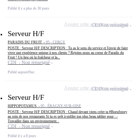
Publié il y a plus de 30 jours
Ajouter cette offre à ma sélection
CDI
Non renseigné
Serveur H/F
PARADIS DU FRUIT -
95 - CERGY
POSTE : Serveur H/F DESCRIPTION : Tu as le sens du service et l'envie de faire
vivre une expérience unique à nos clients ? Rejoins-nous au coeur de Paradis du
Fruit ! Un lieu où la fraîcheur et la...
CDI - Non renseigné
Publié aujourd'hui
Ajouter cette offre à ma sélection
CDI
Non renseigné
Serveur H/F
HIPPOPOTAMUS -
95 - ÉRAGNY-SUR-OISE
POSTE : Serveur H/F DESCRIPTION : Chaud devant viens créer ta #Boeufstory
au sein de nos restaurants Si tu es prêt à enfiler ton plus beau tablier pour : -
Travailler dans un environnement...
CDI - Non renseigné
Publié il y a 8 jours