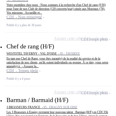
78 - MUREAUX
Votre quotidien chez nous : Nous sommes à la recherche d'un Chef de rang (F/H)
pour l'une de nos Club de direction (120 couverts/jour) située aux Mureaux (78).
Vos missions : Accueillir et...
CDI - Non renseigné
Publié il y a plus de 30 jours
Ajouter cette offre à ma sélection
CDI
Temps plein
Chef de rang (H/F)
WESTOTEL TAVERNY - VAL D'OISE -
95 - TAVERNY
En tant que Chef de Rang, vous êtes garant(e) de la qualité du service et de la
satisfaction de nos clients, qu'ils soient individuels ou groupe. À ce titre, vous serez
amené(e) à : - Assurer la...
CDI - Temps plein
Publié il y a 4 jours
Ajouter cette offre à ma sélection
CDI
Temps plein
Barman / Barmaid (H/F)
3 BRASSEURS FRANCE -
95 - ERAGNY SUR OISE
Les 3 Brasseurs à Eragny recrutent leur nouveau talent : Barman (H/F) en CDI 35h
! Vous êtes passionné par l'univers de la brasserie et du bar ? Vous aimez le contact