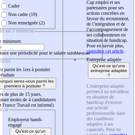
Cap emploi et ses
Cadre
partenaires pour ses
actions concrètes en
Non cadre (19)
faveur du recrutement,
Non renseignée (2)
de l’intégration et de
l’accompagnement de
IRE BRUT MINIMUM
ses collaborateurs en
situation de handicap.
re minimum
Pour en savoir plus,
consultez cet article
.
ssez une périodicité pour le salaire saisi
Entreprise adaptée
NITÉS
Qu'est-ce qu'une
z parmi les 1ers à postuler
entreprise adaptée
résultats
?
urquoi serez-vous parmi les
L'entreprise adaptée
premiers à postuler ?
permet à un travailleur
es de plus de 15 jours,
en situation de
tant moins de 4 candidatures
handicap d'exercer
t France Travail est informé)
une activité
ICAP
professionnelle dans
des conditions
Employeur handi-
adaptées à ses
engagé
capacités. Pour en
Qu'est-ce qu'un
savoir plus,
consultez