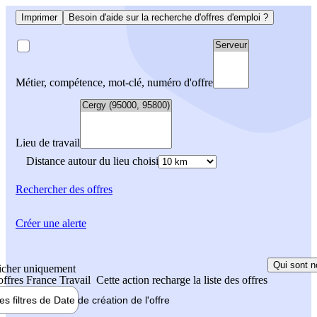
Imprimer
Besoin d'aide sur la recherche d'offres d'emploi ?
Métier, compétence, mot-clé, numéro d'offre
Lieu de travail
Distance autour du lieu choisi
Rechercher
des offres
Créer une alerte
Qui sont n
icher uniquement
 offres France Travail
Cette action recharge la liste des offres
les filtres de
Date de création
de l'offre