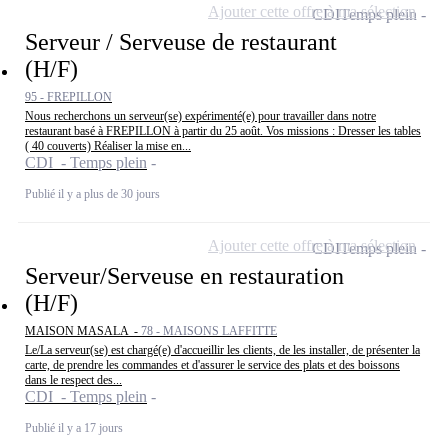
Ajouter cette offre à ma sélection
CDI
Temps plein
Serveur / Serveuse de restaurant
(H/F)
95 - FREPILLON
Nous recherchons un serveur(se) expérimenté(e) pour travailler dans notre
restaurant basé à FREPILLON à partir du 25 août. Vos missions : Dresser les tables
( 40 couverts) Réaliser la mise en...
CDI - Temps plein
Publié il y a plus de 30 jours
Ajouter cette offre à ma sélection
CDI
Temps plein
Serveur/Serveuse en restauration
(H/F)
MAISON MASALA -
78 - MAISONS LAFFITTE
Le/La serveur(se) est chargé(e) d'accueillir les clients, de les installer, de présenter la
carte, de prendre les commandes et d'assurer le service des plats et des boissons
dans le respect des...
CDI - Temps plein
Publié il y a 17 jours