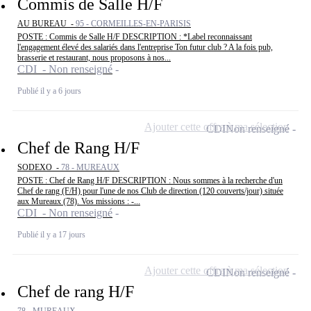
Commis de Salle H/F
AU BUREAU -
95 - CORMEILLES-EN-PARISIS
POSTE : Commis de Salle H/F DESCRIPTION : *Label reconnaissant
l'engagement élevé des salariés dans l'entreprise Ton futur club ? A la fois pub,
brasserie et restaurant, nous proposons à nos...
CDI - Non renseigné
Publié il y a 6 jours
Ajouter cette offre à ma sélection
CDI
Non renseigné
Chef de Rang H/F
SODEXO -
78 - MUREAUX
POSTE : Chef de Rang H/F DESCRIPTION : Nous sommes à la recherche d'un
Chef de rang (F/H) pour l'une de nos Club de direction (120 couverts/jour) située
aux Mureaux (78). Vos missions : -...
CDI - Non renseigné
Publié il y a 17 jours
Ajouter cette offre à ma sélection
CDI
Non renseigné
Chef de rang H/F