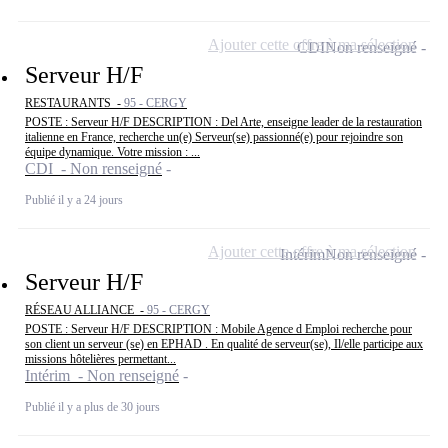
Ajouter cette offre à ma sélection
CDI
Non renseigné
Serveur H/F
RESTAURANTS -
95 - CERGY
POSTE : Serveur H/F DESCRIPTION : Del Arte, enseigne leader de la restauration
italienne en France, recherche un(e) Serveur(se) passionné(e) pour rejoindre son
équipe dynamique. Votre mission : ...
CDI - Non renseigné
Publié il y a 24 jours
Ajouter cette offre à ma sélection
Intérim
Non renseigné
Serveur H/F
RÉSEAU ALLIANCE -
95 - CERGY
POSTE : Serveur H/F DESCRIPTION : Mobile Agence d Emploi recherche pour
son client un serveur (se) en EPHAD . En qualité de serveur(se), Il/elle participe aux
missions hôtelières permettant...
Intérim - Non renseigné
Publié il y a plus de 30 jours