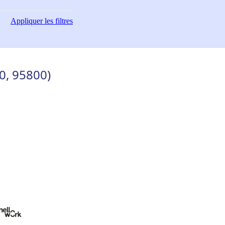
Appliquer
les filtres
0, 95800)