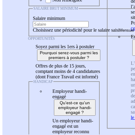
de
l
SALAIRE BRUT MINIMUM
se
si
Salaire minimum
Po
co
Choisissez une périodicité pour le salaire saisi
En
OPPORTUNITÉS
Soyez parmi les 1ers à postuler
Pourquoi serez-vous parmi les
premiers à postuler ?
L'
Offres de plus de 15 jours,
pe
comptant moins de 4 candidatures
en
(dont France Travail est informé)
ha
HANDICAP
un
pr
Employeur handi-
de
engagé
ad
Qu'est-ce qu'un
ca
employeur handi-
sa
engagé ?
le
Un employeur handi-
engagé est un
employeur reconnu