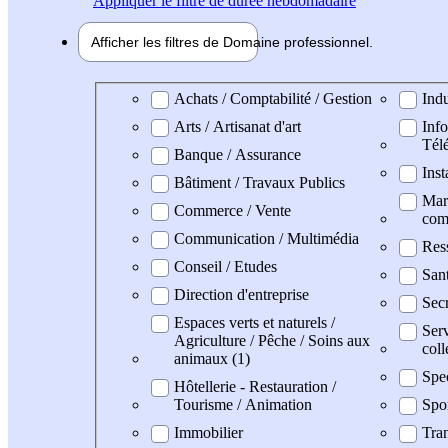
Appliquer
le filtre de durée hebdomadaire
Afficher les filtres de
Domaine pro
fessionnel
Domaine professionel
Achats / Comptabilité / Gestion
Indu
Arts / Artisanat d'art
Info
Tél
Banque / Assurance
Inst
Bâtiment / Travaux Publics
Mark
Commerce / Vente
com
Communication / Multimédia
Res
Conseil / Etudes
San
Direction d'entreprise
Secr
Espaces verts et naturels /
Serv
Agriculture / Pêche / Soins aux
coll
animaux (1)
Spe
Hôtellerie - Restauration /
Tourisme / Animation
Spo
Immobilier
Tran