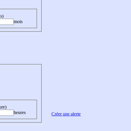
s)
mois
ure)
heures
Créer une alerte