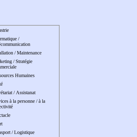
strie
rmatique /
écommunication
allation / Maintenance
eting / Stratégie
merciale
sources Humaines
té
étariat / Assistanat
ices à la personne / à la
ectivité
ctacle
rt
sport / Logistique