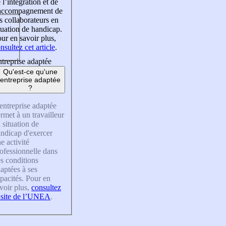
 l’intégration et de
’accompagnement de
s collaborateurs en
tuation de handicap.
ur en savoir plus,
nsultez cet article
.
treprise adaptée
Qu'est-ce qu'une
entreprise adaptée
?
entreprise adaptée
rmet à un travailleur
 situation de
ndicap d'exercer
e activité
ofessionnelle dans
s conditions
aptées à ses
pacités. Pour en
voir plus,
consultez
 site de l’UNEA
.