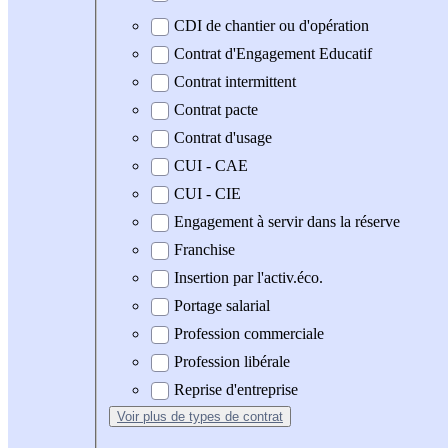
CDI de chantier ou d'opération
Contrat d'Engagement Educatif
Contrat intermittent
Contrat pacte
Contrat d'usage
CUI - CAE
CUI - CIE
Engagement à servir dans la réserve
Franchise
Insertion par l'activ.éco.
Portage salarial
Profession commerciale
Profession libérale
Reprise d'entreprise
Voir plus
de types de contrat