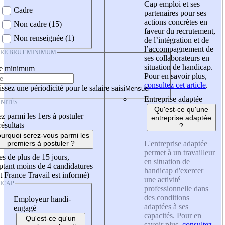
Cap emploi et ses
Cadre
partenaires pour ses
actions concrètes en
Non cadre (15)
faveur du recrutement,
Non renseignée (1)
de l’intégration et de
l’accompagnement de
IRE BRUT MINIMUM
ses collaborateurs en
situation de handicap.
re minimum
Pour en savoir plus,
consultez cet article
.
ssez une périodicité pour le salaire saisi
Entreprise adaptée
NITÉS
Qu'est-ce qu'une
z parmi les 1ers à postuler
entreprise adaptée
résultats
?
urquoi serez-vous parmi les
L'entreprise adaptée
premiers à postuler ?
permet à un travailleur
es de plus de 15 jours,
en situation de
tant moins de 4 candidatures
handicap d'exercer
t France Travail est informé)
une activité
ICAP
professionnelle dans
des conditions
Employeur handi-
adaptées à ses
engagé
capacités. Pour en
Qu'est-ce qu'un
savoir plus,
consultez