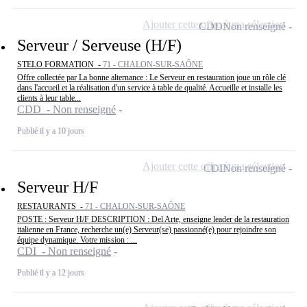
Ajouter cette offre à ma sélection
CDD
Non renseigné
Serveur / Serveuse (H/F)
STELO FORMATION -
71 - CHALON-SUR-SAÔNE
Offre collectée par La bonne alternance : Le Serveur en restauration joue un rôle clé
dans l'accueil et la réalisation d'un service à table de qualité. Accueille et installe les
clients à leur table...
CDD - Non renseigné
Publié il y a 10 jours
Ajouter cette offre à ma sélection
CDI
Non renseigné
Serveur H/F
RESTAURANTS -
71 - CHALON-SUR-SAÔNE
POSTE : Serveur H/F DESCRIPTION : Del Arte, enseigne leader de la restauration
italienne en France, recherche un(e) Serveur(se) passionné(e) pour rejoindre son
équipe dynamique. Votre mission : ...
CDI - Non renseigné
Publié il y a 12 jours