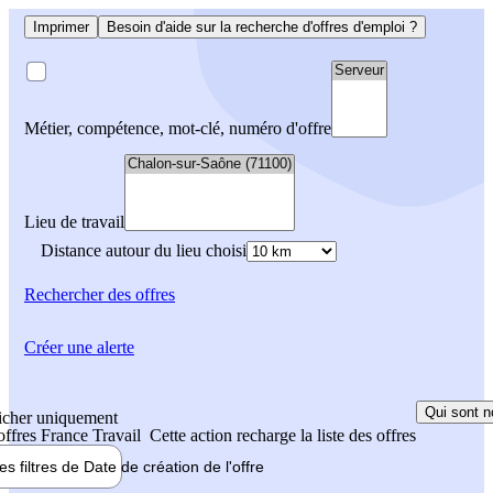
Imprimer
Besoin d'aide sur la recherche d'offres d'emploi ?
Métier, compétence, mot-clé, numéro d'offre
Lieu de travail
Distance autour du lieu choisi
Rechercher
des offres
Créer une alerte
Qui sont n
icher uniquement
 offres France Travail
Cette action recharge la liste des offres
les filtres de
Date de création
de l'offre