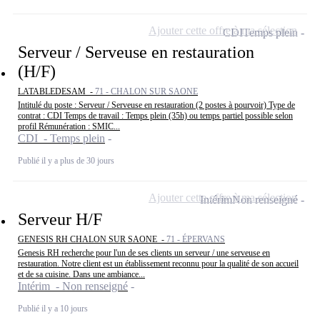
Ajouter cette offre à ma sélection
CDI
Temps plein
Serveur / Serveuse en restauration
(H/F)
LATABLEDESAM -
71 - CHALON SUR SAONE
Intitulé du poste : Serveur / Serveuse en restauration (2 postes à pourvoir) Type de
contrat : CDI Temps de travail : Temps plein (35h) ou temps partiel possible selon
profil Rémunération : SMIC...
CDI - Temps plein
Publié il y a plus de 30 jours
Ajouter cette offre à ma sélection
Intérim
Non renseigné
Serveur H/F
GENESIS RH CHALON SUR SAONE -
71 - ÉPERVANS
Genesis RH recherche pour l'un de ses clients un serveur / une serveuse en
restauration. Notre client est un établissement reconnu pour la qualité de son accueil
et de sa cuisine. Dans une ambiance...
Intérim - Non renseigné
Publié il y a 10 jours