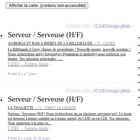
Afficher la carte
(contenu non-accessible)
Ajouter cette offre à ma sélection
CDD
Temps plein
Serveur / Serveuse (H/F)
AUBERGE ET BAR A BIERES DE LA BILLEBAUDE -
71 - GIVRY
La Billebaude à Givry change de propriétaire ! Nouvelle équipe, nouvelle aventure !
Nous recherchons un(e) Serveur(se) dynamique et motivé(e) pour renforcer son
équipe. Vos missions principales : -...
CDD - Temps plein
Publié il y a 7 jours
Ajouter cette offre à ma sélection
CDD
Temps plein
Serveur / Serveuse (H/F)
LA THALIETTE -
71 - VIREY LE GRAND
Serveur / Serveuse (H/F) Nous recherchons un ou plusieurs serveurs(ses). Le poste
est proposé à temps complet ou à temps partiel, en CDD ou en CDI. Vos missions :
Vous participez à la mise en...
CDD - Temps plein
Publié il y a plus de 30 jours