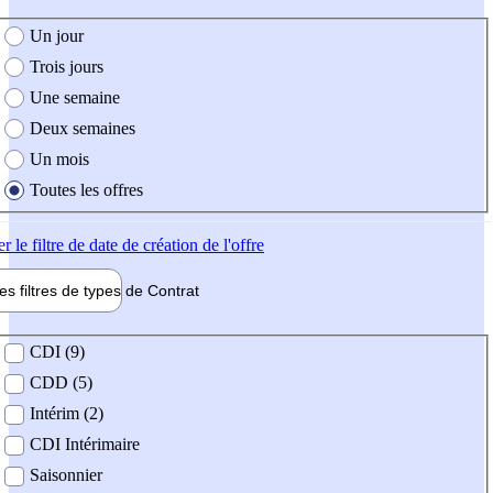
e création de l'offre
Un jour
Trois jours
Une semaine
Deux semaines
Un mois
Toutes les offres
er
le filtre de date de création de l'offre
les filtres de types de
Contrat
de contrat
CDI (9)
CDD (5)
Intérim (2)
CDI Intérimaire
Saisonnier