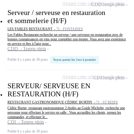
Ajouter cette offre à ma sélection
CDD
Temps plein
Serveur / serveuse en restauration
et sommelerie (H/F)
LES FABLES RESTAURANT -
71 - FONTAINES
Les Fables Restaurant recherche un serveur / une serveuse en restauration avec de
bonnes connaissances en vins pour compléter son équipe. Vous avez une expérience
en service et êtes à l'aise pour...
CDD - Temps plein
Publié il y a plus de 30 jours
Soyez parmi les 1ers à postuler
Ajouter cette offre à ma sélection
CDI
Temps plein
SERVEUR/ SERVEUSE EN
RESTAURATION (H/F)
RESTAURANT GASTRONOMIQUE CÉDRIC BURTIN -
71 - ST REMY
Cédric Burtin, restaurant gastronomique 2 étoiles au Guide Michelin, recherche une
personne pour effectuer le service en salle : Vous accueillez les clients, prenez les
commandes, et effectuer le...
CDI - Temps plein
Publié il y a plus de 30 jours