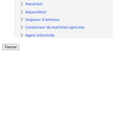
Fermer
Fermer
le détail de l'offre
/
Offre
sur
Offre précéden