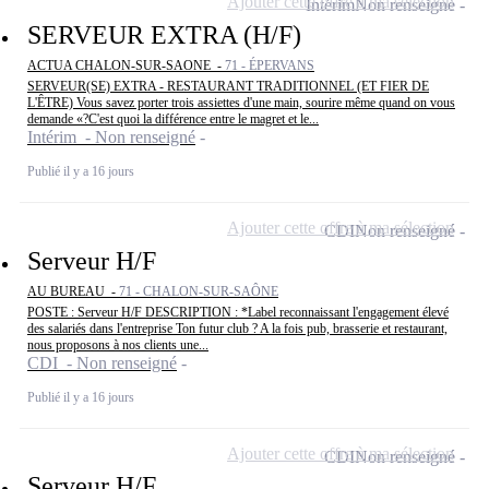
Ajouter cette offre à ma sélection
Intérim
Non renseigné
SERVEUR EXTRA (H/F)
ACTUA CHALON-SUR-SAONE -
71 - ÉPERVANS
SERVEUR(SE) EXTRA - RESTAURANT TRADITIONNEL (ET FIER DE
L'ÊTRE) Vous savez porter trois assiettes d'une main, sourire même quand on vous
demande «?C'est quoi la différence entre le magret et le...
Intérim - Non renseigné
Publié il y a 16 jours
Ajouter cette offre à ma sélection
CDI
Non renseigné
Serveur H/F
AU BUREAU -
71 - CHALON-SUR-SAÔNE
POSTE : Serveur H/F DESCRIPTION : *Label reconnaissant l'engagement élevé
des salariés dans l'entreprise Ton futur club ? A la fois pub, brasserie et restaurant,
nous proposons à nos clients une...
CDI - Non renseigné
Publié il y a 16 jours
Ajouter cette offre à ma sélection
CDI
Non renseigné
Serveur H/F