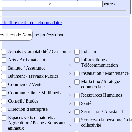
heures
er
le filtre de durée hebdomadaire
les filtres de
Domaine pro
fessionnel
ne professionel
Achats / Comptabilité / Gestion
Industrie
Arts / Artisanat d'art
Informatique /
Télécommunication
Banque / Assurance
Installation / Maintenance
Bâtiment / Travaux Publics
Marketing / Stratégie
Commerce / Vente
commerciale
Communication / Multimédia
Ressources Humaines
Conseil / Etudes
Santé
Direction d'entreprise
Secrétariat / Assistanat
Espaces verts et naturels /
Services à la personne / à l
Agriculture / Pêche / Soins aux
collectivité
animaux