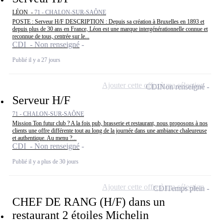
LÉON -
71 - CHALON-SUR-SAÔNE
POSTE : Serveur H/F DESCRIPTION : Depuis sa création à Bruxelles en 1893 et
depuis plus de 30 ans en France, Léon est une marque intergénérationnelle connue et
reconnue de tous, centrée sur le...
CDI - Non renseigné
Publié il y a 27 jours
Ajouter cette offre à ma sélection
CDI
Non renseigné
Serveur H/F
71 - CHALON-SUR-SAÔNE
Mission Ton futur club ? A la fois pub, brasserie et restaurant, nous proposons à nos
clients une offre différente tout au long de la journée dans une ambiance chaleureuse
et authentique. Au menu ?...
CDI - Non renseigné
Publié il y a plus de 30 jours
Ajouter cette offre à ma sélection
CDI
Temps plein
CHEF DE RANG (H/F) dans un
restaurant 2 étoiles Michelin