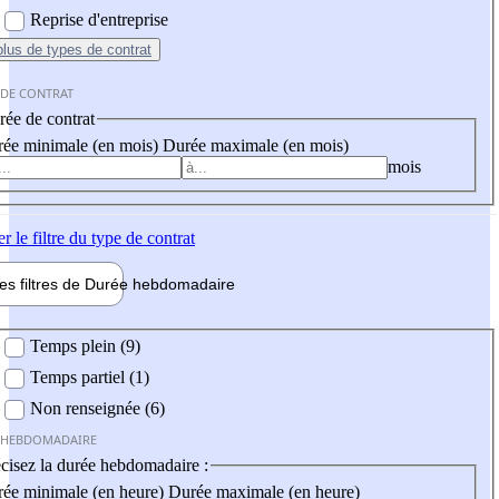
Reprise d'entreprise
plus
de types de contrat
 DE CONTRAT
ée de contrat
ée minimale (en mois)
Durée maximale (en mois)
mois
er
le filtre du type de contrat
les filtres de
Durée hebdo
madaire
 hebdomadaire
Temps plein (9)
Temps partiel (1)
Non renseignée (6)
 HEBDOMADAIRE
cisez la durée hebdomadaire :
ée minimale (en heure)
Durée maximale (en heure)