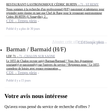
RESTAURANT GASTRONOMIQUE CÉDRIC BURTIN -
71 - ST REMY
Nous sommes à la recherche d'un professionnel (H/F) passionné et talentueux pour
rejoindre notre équipe en tant que Chef de Rang pour le restaurant gastronomique
Cédric BURTIN (L'Amaryllis), 2...
CDI - Temps plein
Publié il y a plus de 30 jours
Ajouter cette offre à ma sélection
CDI
Temps plein
Barman / Barmaid (H/F)
LDF 71 -
71 - CHALON SUR SAONE
Le 1055 de Chalon recrute un(e) Barman/Barmaid ! Vous êtes dynamique,
souriant(e) et passionné(e) par l'univers du service ? Rejoignez-nous ! Le 1055,
complexe de loisirs avec espace restauration,...
CDI - Temps plein
Publié il y a 15 jours
Votre avis nous intéresse
Qu'avez-vous pensé du service de recherche d'offres ?