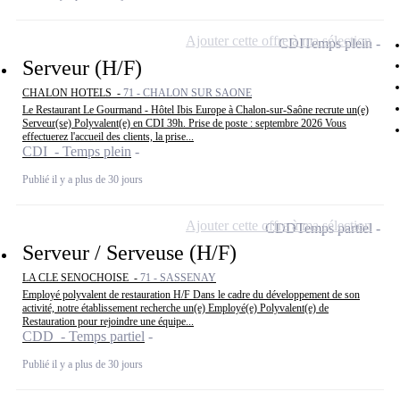
Ajouter cette offre à ma sélection
CDI
Temps plein
Serveur (H/F)
CHALON HOTELS -
71 - CHALON SUR SAONE
Le Restaurant Le Gourmand - Hôtel Ibis Europe à Chalon-sur-Saône recrute un(e)
Serveur(se) Polyvalent(e) en CDI 39h. Prise de poste : septembre 2026 Vous
effectuerez l'accueil des clients, la prise...
CDI - Temps plein
Publié il y a plus de 30 jours
Ajouter cette offre à ma sélection
CDD
Temps partiel
Serveur / Serveuse (H/F)
LA CLE SENOCHOISE -
71 - SASSENAY
Employé polyvalent de restauration H/F Dans le cadre du développement de son
activité, notre établissement recherche un(e) Employé(e) Polyvalent(e) de
Restauration pour rejoindre une équipe...
CDD - Temps partiel
Publié il y a plus de 30 jours