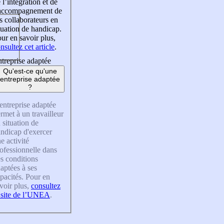
 l’intégration et de
’accompagnement de
s collaborateurs en
tuation de handicap.
ur en savoir plus,
nsultez cet article
.
treprise adaptée
Qu'est-ce qu'une
entreprise adaptée
?
entreprise adaptée
rmet à un travailleur
 situation de
ndicap d'exercer
e activité
ofessionnelle dans
s conditions
aptées à ses
pacités. Pour en
voir plus,
consultez
 site de l’UNEA
.