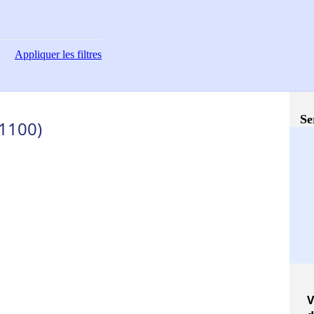
Appliquer
les filtres
Se
1100)
V