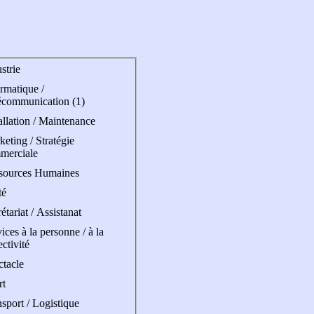
strie
rmatique /
écommunication (1)
allation / Maintenance
eting / Stratégie
merciale
sources Humaines
té
étariat / Assistanat
ices à la personne / à la
ectivité
ctacle
rt
sport / Logistique