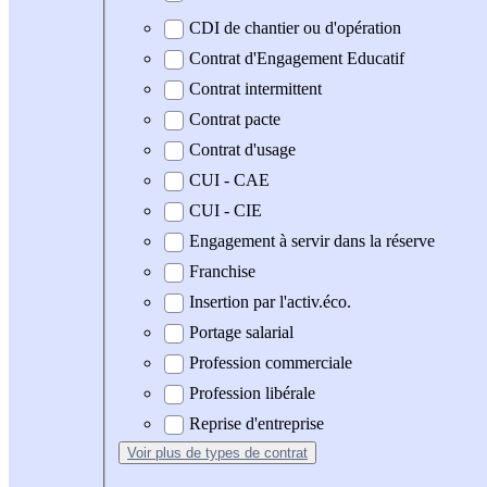
CDI de chantier ou d'opération
Contrat d'Engagement Educatif
Contrat intermittent
Contrat pacte
Contrat d'usage
CUI - CAE
CUI - CIE
Engagement à servir dans la réserve
Franchise
Insertion par l'activ.éco.
Portage salarial
Profession commerciale
Profession libérale
Reprise d'entreprise
Voir plus
de types de contrat