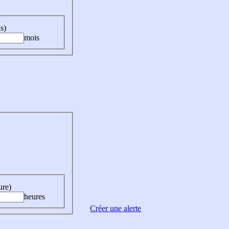
s)
mois
ure)
heures
Créer une alerte