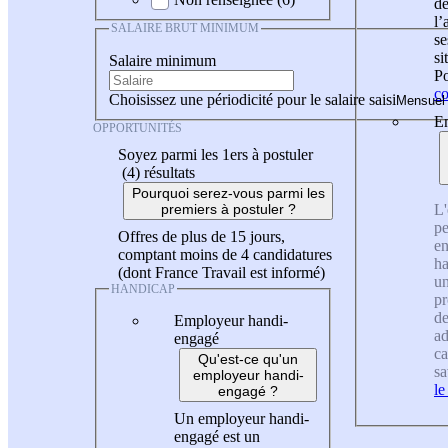
de
l
SALAIRE BRUT MINIMUM
se
si
Salaire minimum
Po
co
Choisissez une périodicité pour le salaire saisi
En
OPPORTUNITÉS
Soyez parmi les 1ers à postuler
(4)
résultats
Pourquoi serez-vous parmi les
L'
premiers à postuler ?
pe
Offres de plus de 15 jours,
en
comptant moins de 4 candidatures
ha
(dont France Travail est informé)
un
HANDICAP
pr
de
Employeur handi-
ad
engagé
ca
Qu'est-ce qu'un
sa
employeur handi-
le
engagé ?
Un employeur handi-
engagé est un