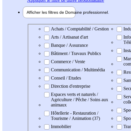
Appliquer
le filtre de durée hebdomadaire
Afficher les filtres de
Domaine pro
fessionnel
Domaine professionel
Achats / Comptabilité / Gestion
Indu
Arts / Artisanat d'art
Info
Tél
Banque / Assurance
Inst
Bâtiment / Travaux Publics
Mark
Commerce / Vente
com
Communication / Multimédia
Res
Conseil / Etudes
San
Direction d'entreprise
Secr
Espaces verts et naturels /
Serv
Agriculture / Pêche / Soins aux
coll
animaux
Spe
Hôtellerie - Restauration /
Tourisme / Animation (37)
Spo
Immobilier
Tran