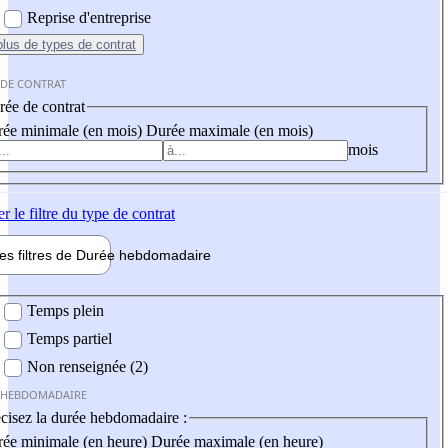
Reprise d'entreprise
plus
de types de contrat
 DE CONTRAT
ée de contrat
ée minimale (en mois)
Durée maximale (en mois)
mois
er
le filtre du type de contrat
les filtres de
Durée hebdo
madaire
 hebdomadaire
Temps plein
Temps partiel
Non renseignée (2)
 HEBDOMADAIRE
cisez la durée hebdomadaire :
ée minimale (en heure)
Durée maximale (en heure)