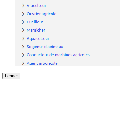
Fermer
Fermer
le détail de l'offre
/
Offre
sur
Offre précéden