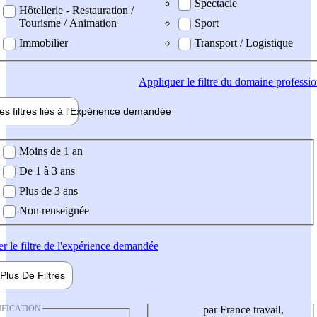
Spectacle
Hôtellerie - Restauration /
Tourisme / Animation
Sport
Immobilier
Transport / Logistique
Appliquer
le filtre du domaine professi
es filtres liés à l'
Expérience
demandée
ience demandée
Moins de 1 an
De 1 à 3 ans
Plus de 3 ans
Non renseignée
er
le filtre de l'expérience demandée
Plus De
Filtres
IFICATION
par France travail,