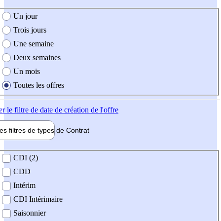
e création de l'offre
Un jour
Trois jours
Une semaine
Deux semaines
Un mois
Toutes les offres
er
le filtre de date de création de l'offre
les filtres de types de
Contrat
de contrat
CDI (2)
CDD
Intérim
CDI Intérimaire
Saisonnier