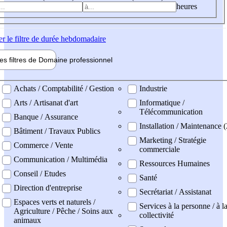
heures
er
le filtre de durée hebdomadaire
les filtres de
Domaine pro
fessionnel
ne professionel
Achats / Comptabilité / Gestion
Industrie
Arts / Artisanat d'art
Informatique /
Télécommunication
Banque / Assurance
Installation / Maintenance (
Bâtiment / Travaux Publics
Marketing / Stratégie
Commerce / Vente
commerciale
Communication / Multimédia
Ressources Humaines
Conseil / Etudes
Santé
Direction d'entreprise
Secrétariat / Assistanat
Espaces verts et naturels /
Services à la personne / à l
Agriculture / Pêche / Soins aux
collectivité
animaux