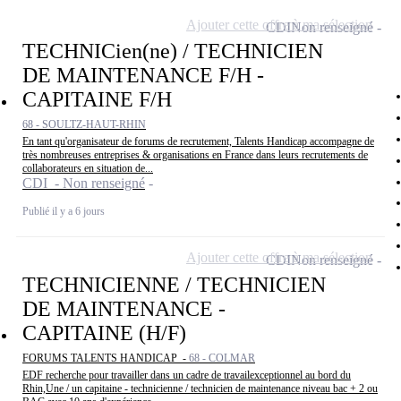
Ajouter cette offre à ma sélection
CDI
Non renseigné
TECHNICien(ne) / TECHNICIEN
DE MAINTENANCE F/H -
CAPITAINE F/H
68 - SOULTZ-HAUT-RHIN
En tant qu'organisateur de forums de recrutement, Talents Handicap accompagne de
très nombreuses entreprises & organisations en France dans leurs recrutements de
collaborateurs en situation de...
CDI - Non renseigné
Publié il y a 6 jours
Ajouter cette offre à ma sélection
CDI
Non renseigné
TECHNICIENNE / TECHNICIEN
DE MAINTENANCE -
CAPITAINE (H/F)
FORUMS TALENTS HANDICAP -
68 - COLMAR
EDF recherche pour travailler dans un cadre de travailexceptionnel au bord du
Rhin,Une / un capitaine - technicienne / technicien de maintenance niveau bac + 2 ou