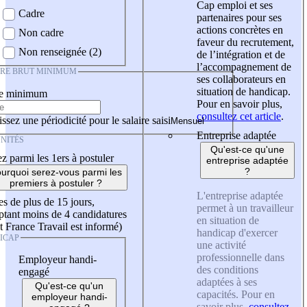
Cap emploi et ses
Cadre
partenaires pour ses
actions concrètes en
Non cadre
faveur du recrutement,
Non renseignée (2)
de l’intégration et de
l’accompagnement de
IRE BRUT MINIMUM
ses collaborateurs en
situation de handicap.
re minimum
Pour en savoir plus,
consultez cet article
.
ssez une périodicité pour le salaire saisi
Entreprise adaptée
NITÉS
Qu'est-ce qu'une
z parmi les 1ers à postuler
entreprise adaptée
?
urquoi serez-vous parmi les
premiers à postuler ?
L'entreprise adaptée
es de plus de 15 jours,
permet à un travailleur
tant moins de 4 candidatures
en situation de
t France Travail est informé)
handicap d'exercer
ICAP
une activité
professionnelle dans
Employeur handi-
des conditions
engagé
adaptées à ses
Qu'est-ce qu'un
capacités. Pour en
employeur handi-
savoir plus,
consultez