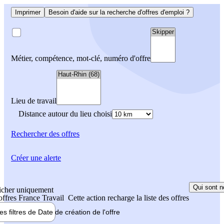
Imprimer
Besoin d'aide sur la recherche d'offres d'emploi ?
Métier, compétence, mot-clé, numéro d'offre
Lieu de travail
Distance autour du lieu choisi
Rechercher
des offres
Créer une alerte
Qui sont n
icher uniquement
 offres France Travail
Cette action recharge la liste des offres
les filtres de
Date de création
de l'offre