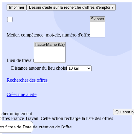
Imprimer
Besoin d'aide sur la recherche d'offres d'emploi ?
Métier, compétence, mot-clé, numéro d'offre
Lieu de travail
Distance autour du lieu choisi
Rechercher
des offres
Créer une alerte
Qui sont n
icher uniquement
 offres France Travail
Cette action recharge la liste des offres
les filtres de
Date de création
de l'offre