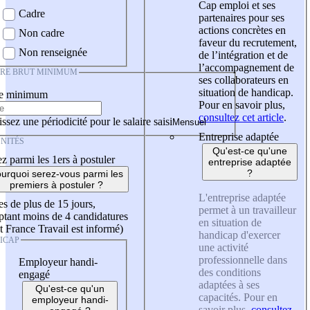
Cap emploi et ses
Cadre
partenaires pour ses
actions concrètes en
Non cadre
faveur du recrutement,
Non renseignée
de l’intégration et de
l’accompagnement de
IRE BRUT MINIMUM
ses collaborateurs en
situation de handicap.
re minimum
Pour en savoir plus,
consultez cet article
.
ssez une périodicité pour le salaire saisi
Entreprise adaptée
NITÉS
Qu'est-ce qu'une
z parmi les 1ers à postuler
entreprise adaptée
?
urquoi serez-vous parmi les
premiers à postuler ?
L'entreprise adaptée
es de plus de 15 jours,
permet à un travailleur
tant moins de 4 candidatures
en situation de
t France Travail est informé)
handicap d'exercer
ICAP
une activité
professionnelle dans
Employeur handi-
des conditions
engagé
adaptées à ses
Qu'est-ce qu'un
capacités. Pour en
employeur handi-
savoir plus,
consultez