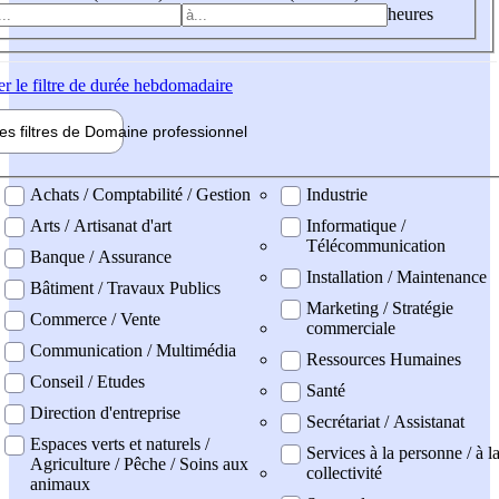
heures
er
le filtre de durée hebdomadaire
les filtres de
Domaine pro
fessionnel
ne professionel
Achats / Comptabilité / Gestion
Industrie
Arts / Artisanat d'art
Informatique /
Télécommunication
Banque / Assurance
Installation / Maintenance
Bâtiment / Travaux Publics
Marketing / Stratégie
Commerce / Vente
commerciale
Communication / Multimédia
Ressources Humaines
Conseil / Etudes
Santé
Direction d'entreprise
Secrétariat / Assistanat
Espaces verts et naturels /
Services à la personne / à l
Agriculture / Pêche / Soins aux
collectivité
animaux