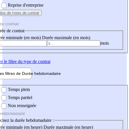
Reprise d'entreprise
plus
de types de contrat
 DE CONTRAT
ée de contrat
ée minimale (en mois)
Durée maximale (en mois)
mois
er
le filtre du type de contrat
les filtres de
Durée hebdo
madaire
 hebdomadaire
Temps plein
Temps partiel
Non renseignée
 HEBDOMADAIRE
cisez la durée hebdomadaire :
ée minimale (en heure)
Durée maximale (en heure)