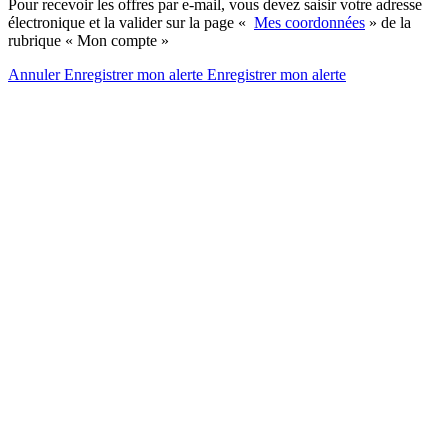
Pour recevoir les offres par e-mail, vous devez saisir votre adresse
électronique et la valider sur la page «
Mes coordonnées
» de la
rubrique « Mon compte »
Annuler
Enregistrer mon alerte
Enregistrer
mon alerte