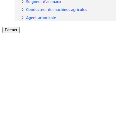
Fermer
Fermer
le détail de l'offre
/
Offre
sur
Offre précéden