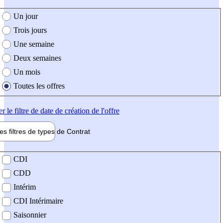
e création de l'offre
Un jour
Trois jours
Une semaine
Deux semaines
Un mois
Toutes les offres
er
le filtre de date de création de l'offre
les filtres de types de
Contrat
de contrat
CDI
CDD
Intérim
CDI Intérimaire
Saisonnier