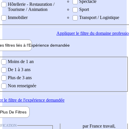
Spectacle
Hôtellerie - Restauration /
Tourisme / Animation
Sport
Immobilier
Transport / Logistique
Appliquer
le filtre du domaine professi
es filtres liés à l'
Expérience
demandée
ience demandée
Moins de 1 an
De 1 à 3 ans
Plus de 3 ans
Non renseignée
er
le filtre de l'expérience demandée
Plus De
Filtres
IFICATION
par France travail,