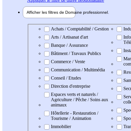
Appliquer
le filtre de durée hebdomadaire
Afficher les filtres de
Domaine pro
fessionnel
Domaine professionel
Achats / Comptabilité / Gestion
Indu
Arts / Artisanat d'art
Info
Tél
Banque / Assurance
Inst
Bâtiment / Travaux Publics
Mark
Commerce / Vente
com
Communication / Multimédia
Res
Conseil / Etudes
San
Direction d'entreprise
Secr
Espaces verts et naturels /
Serv
Agriculture / Pêche / Soins aux
coll
animaux
Spe
Hôtellerie - Restauration /
Tourisme / Animation
Spo
Immobilier
Tran