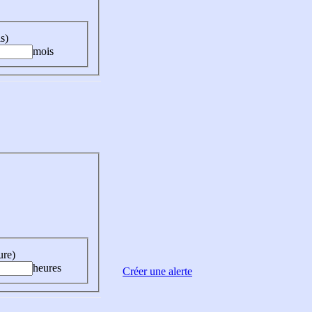
s)
mois
ure)
heures
Créer une alerte