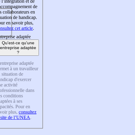
 l’intégration et de
’accompagnement de
s collaborateurs en
tuation de handicap.
ur en savoir plus,
nsultez cet article
.
treprise adaptée
Qu'est-ce qu'une
entreprise adaptée
?
entreprise adaptée
rmet à un travailleur
 situation de
ndicap d'exercer
e activité
ofessionnelle dans
s conditions
aptées à ses
pacités. Pour en
voir plus,
consultez
 site de l’UNEA
.