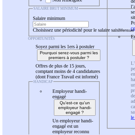
de
l
SALAIRE BRUT MINIMUM
se
si
Salaire minimum
Po
co
Choisissez une périodicité pour le salaire saisi
En
OPPORTUNITÉS
Soyez parmi les 1ers à postuler
Pourquoi serez-vous parmi les
premiers à postuler ?
L'
Offres de plus de 15 jours,
pe
comptant moins de 4 candidatures
en
(dont France Travail est informé)
ha
HANDICAP
un
pr
Employeur handi-
de
engagé
ad
Qu'est-ce qu'un
ca
employeur handi-
sa
engagé ?
le
Un employeur handi-
engagé est un
employeur reconnu