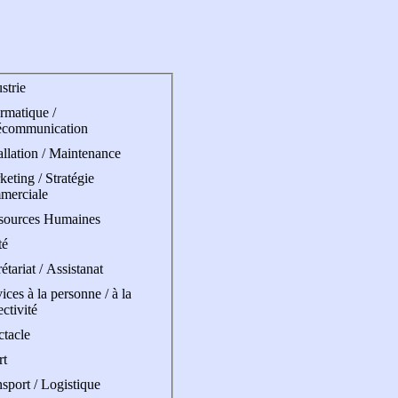
strie
rmatique /
écommunication
allation / Maintenance
eting / Stratégie
merciale
sources Humaines
té
étariat / Assistanat
ices à la personne / à la
ectivité
ctacle
rt
sport / Logistique