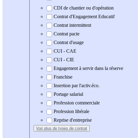
CDI de chantier ou d'opération
Contrat d'Engagement Educatif
Contrat intermittent
Contrat pacte
Contrat d'usage
CUI - CAE
CUI - CIE
Engagement à servir dans la réserve
Franchise
Insertion par l'activ.éco.
Portage salarial
Profession commerciale
Profession libérale
Reprise d'entreprise
Voir plus
de types de contrat