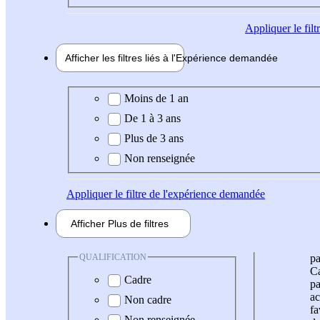
Appliquer
le fil
Afficher les filtres liés à l'
Expérience
demandée
Expérience demandée
Moins de 1 an
De 1 à 3 ans
Plus de 3 ans
Non renseignée
Appliquer
le filtre de l'expérience demandée
Afficher
Plus de
filtres
QUALIFICATION
pa
Ca
Cadre
pa
ac
Non cadre
fa
Non renseignée