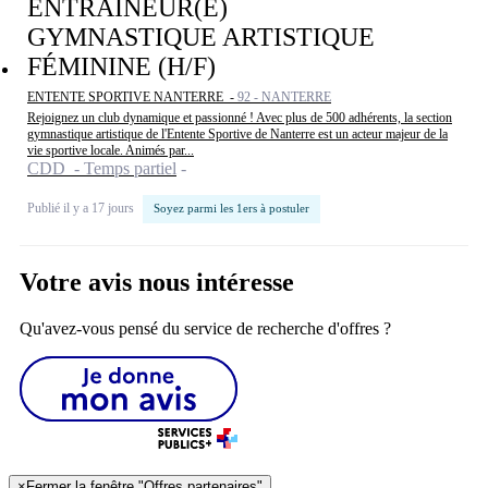
ENTRAÎNEUR(E)
GYMNASTIQUE ARTISTIQUE
FÉMININE (H/F)
ENTENTE SPORTIVE NANTERRE -
92 - NANTERRE
Rejoignez un club dynamique et passionné ! Avec plus de 500 adhérents, la section
gymnastique artistique de l'Entente Sportive de Nanterre est un acteur majeur de la
vie sportive locale. Animés par...
CDD - Temps partiel
Publié il y a 17 jours
Soyez parmi les 1ers à postuler
Votre avis nous intéresse
Qu'avez-vous pensé du service de recherche d'offres ?
×
Fermer la fenêtre "Offres partenaires"