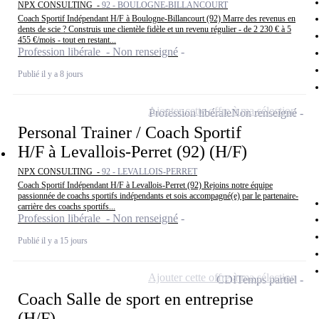
NPX CONSULTING -
92 - BOULOGNE-BILLANCOURT
Coach Sportif Indépendant H/F à Boulogne-Billancourt (92) Marre des revenus en
dents de scie ? Construis une clientèle fidèle et un revenu régulier - de 2 230 € à 5
455 €/mois - tout en restant...
Profession libérale - Non renseigné
Publié il y a 8 jours
Ajouter cette offre à ma sélection
Profession libérale
Non renseigné
Personal Trainer / Coach Sportif
H/F à Levallois-Perret (92) (H/F)
NPX CONSULTING -
92 - LEVALLOIS-PERRET
Coach Sportif Indépendant H/F à Levallois-Perret (92) Rejoins notre équipe
passionnée de coachs sportifs indépendants et sois accompagné(e) par le partenaire-
carrière des coachs sportifs...
Profession libérale - Non renseigné
Publié il y a 15 jours
Ajouter cette offre à ma sélection
CDI
Temps partiel
Coach Salle de sport en entreprise
(H/F)