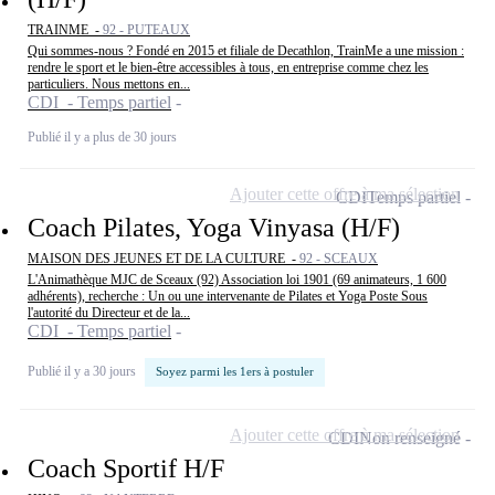
TRAINME -
92 - PUTEAUX
Qui sommes-nous ? Fondé en 2015 et filiale de Decathlon, TrainMe a une mission :
rendre le sport et le bien-être accessibles à tous, en entreprise comme chez les
particuliers. Nous mettons en...
CDI - Temps partiel
Publié il y a plus de 30 jours
Ajouter cette offre à ma sélection
CDI
Temps partiel
Coach Pilates, Yoga Vinyasa (H/F)
MAISON DES JEUNES ET DE LA CULTURE -
92 - SCEAUX
L'Animathèque MJC de Sceaux (92) Association loi 1901 (69 animateurs, 1 600
adhérents), recherche : Un ou une intervenante de Pilates et Yoga Poste Sous
l'autorité du Directeur et de la...
CDI - Temps partiel
Publié il y a 30 jours
Soyez parmi les 1ers à postuler
Ajouter cette offre à ma sélection
CDI
Non renseigné
Coach Sportif H/F