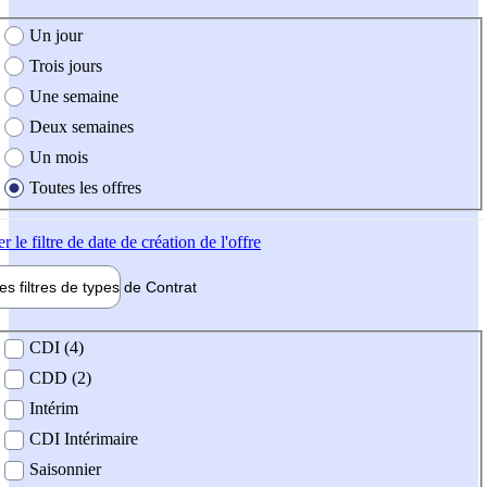
e création de l'offre
Un jour
Trois jours
Une semaine
Deux semaines
Un mois
Toutes les offres
er
le filtre de date de création de l'offre
les filtres de types de
Contrat
de contrat
CDI (4)
CDD (2)
Intérim
CDI Intérimaire
Saisonnier