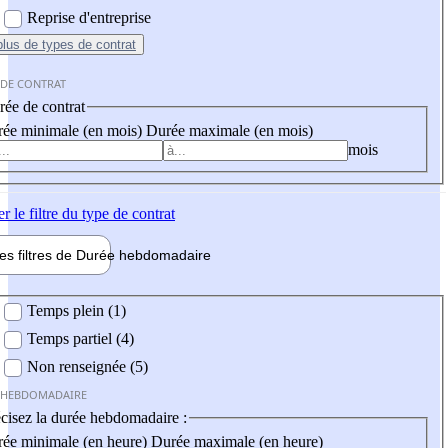
Reprise d'entreprise
plus
de types de contrat
 DE CONTRAT
ée de contrat
ée minimale (en mois)
Durée maximale (en mois)
mois
er
le filtre du type de contrat
les filtres de
Durée hebdo
madaire
 hebdomadaire
Temps plein (1)
Temps partiel (4)
Non renseignée (5)
 HEBDOMADAIRE
cisez la durée hebdomadaire :
ée minimale (en heure)
Durée maximale (en heure)