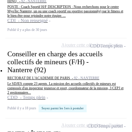
HINQ. -
92 - NANTERRE
POSTE : Coach Sportif H/F DESCRIPTION : Nous recherchons pour le centre
MyoTec Nanterre, un ou une coach sportif ou sportive passionné(e) par le fitness et
le bien-être pour rejoindre notre équipe. ...
CDI - Non renseigné
Publié il y a plus de 30 jours
Ajouter cette offre à ma sélection
CDD
Temps plein
Conseiller en charge des accueils
collectifs de mineurs (F/H) -
Nanterre (92)
RECTORAT DE L'ACADEMIE DE PARIS -
92 - NANTERRE
Le SDJES compte 23 agents. La mission des accueils collectifs de mineurs est
composée d'un inspecteur jeunesse et sport, coordonnateur de la mission, 3 CEPJ et
2 gestionnaires...
CDD - Temps plein
Publié il y a 18 jours
Soyez parmi les 1ers à postuler
Ajouter cette offre à ma sélection
CDD
Temps partiel