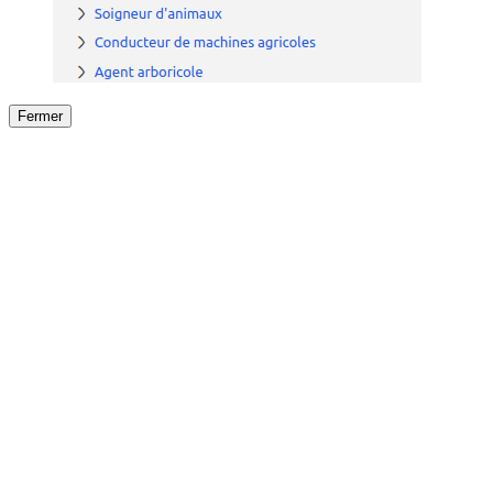
Fermer
Fermer
le détail de l'offre
/
Offre
sur
Offre précéden