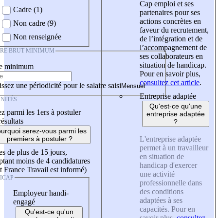
Cap emploi et ses
Cadre (1)
partenaires pour ses
actions concrètes en
Non cadre (9)
faveur du recrutement,
Non renseignée
de l’intégration et de
l’accompagnement de
IRE BRUT MINIMUM
ses collaborateurs en
situation de handicap.
re minimum
Pour en savoir plus,
consultez cet article
.
ssez une périodicité pour le salaire saisi
Entreprise adaptée
NITÉS
Qu'est-ce qu'une
z parmi les 1ers à postuler
entreprise adaptée
résultats
?
urquoi serez-vous parmi les
L'entreprise adaptée
premiers à postuler ?
permet à un travailleur
es de plus de 15 jours,
en situation de
tant moins de 4 candidatures
handicap d'exercer
t France Travail est informé)
une activité
ICAP
professionnelle dans
des conditions
Employeur handi-
adaptées à ses
engagé
capacités. Pour en
Qu'est-ce qu'un
savoir plus,
consultez