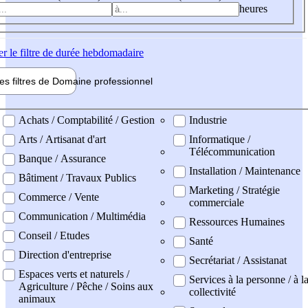
heures
er
le filtre de durée hebdomadaire
les filtres de
Domaine pro
fessionnel
ne professionel
Achats / Comptabilité / Gestion
Industrie
Arts / Artisanat d'art
Informatique /
Télécommunication
Banque / Assurance
Installation / Maintenance
Bâtiment / Travaux Publics
Marketing / Stratégie
Commerce / Vente
commerciale
Communication / Multimédia
Ressources Humaines
Conseil / Etudes
Santé
Direction d'entreprise
Secrétariat / Assistanat
Espaces verts et naturels /
Services à la personne / à l
Agriculture / Pêche / Soins aux
collectivité
animaux