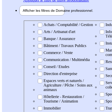
Appliquer
le filtre de durée hebdomadaire
Afficher les filtres de
Domaine pro
fessionnel
Domaine professionel
Achats / Comptabilité / Gestion
Indu
Arts / Artisanat d'art
Info
Tél
Banque / Assurance
Inst
Bâtiment / Travaux Publics
Mark
Commerce / Vente
com
Communication / Multimédia
Res
Conseil / Etudes
San
Direction d'entreprise
Secr
Espaces verts et naturels /
Serv
Agriculture / Pêche / Soins aux
coll
animaux
Spe
Hôtellerie - Restauration /
Tourisme / Animation
Spo
Immobilier
Tran