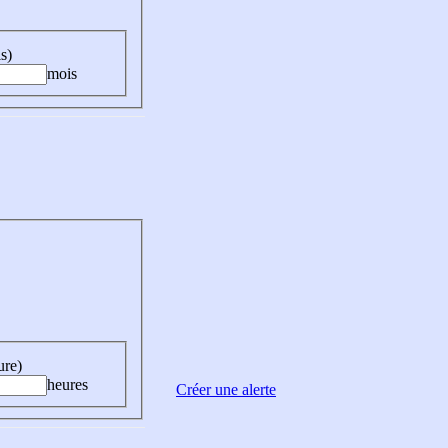
s)
mois
ure)
heures
Créer une alerte