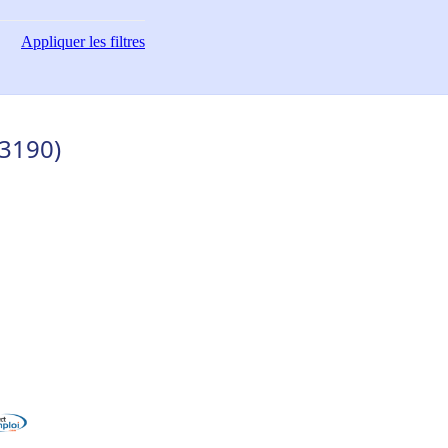
Appliquer
les filtres
93190)