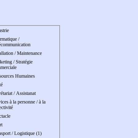
strie
rmatique /
écommunication
allation / Maintenance
eting / Stratégie
merciale
sources Humaines
té
étariat / Assistanat
ices à la personne / à la
ectivité
ctacle
rt
sport / Logistique (1)