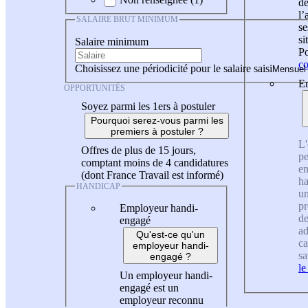
de
l
SALAIRE BRUT MINIMUM
se
si
Salaire minimum
Po
co
Choisissez une périodicité pour le salaire saisi
En
OPPORTUNITÉS
Soyez parmi les 1ers à postuler
Pourquoi serez-vous parmi les
premiers à postuler ?
L'
Offres de plus de 15 jours,
pe
comptant moins de 4 candidatures
en
(dont France Travail est informé)
ha
HANDICAP
un
pr
Employeur handi-
de
engagé
ad
Qu'est-ce qu'un
ca
employeur handi-
sa
engagé ?
le
Un employeur handi-
engagé est un
employeur reconnu