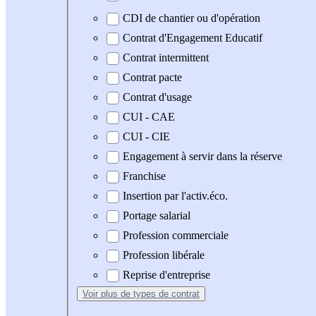
CDI de chantier ou d'opération
Contrat d'Engagement Educatif
Contrat intermittent
Contrat pacte
Contrat d'usage
CUI - CAE
CUI - CIE
Engagement à servir dans la réserve
Franchise
Insertion par l'activ.éco.
Portage salarial
Profession commerciale
Profession libérale
Reprise d'entreprise
Voir plus
de types de contrat