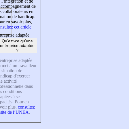
 l’intégration et de
’accompagnement de
s collaborateurs en
tuation de handicap.
ur en savoir plus,
nsultez cet article
.
treprise adaptée
Qu'est-ce qu'une
entreprise adaptée
?
entreprise adaptée
rmet à un travailleur
 situation de
ndicap d'exercer
e activité
ofessionnelle dans
s conditions
aptées à ses
pacités. Pour en
voir plus,
consultez
 site de l’UNEA
.