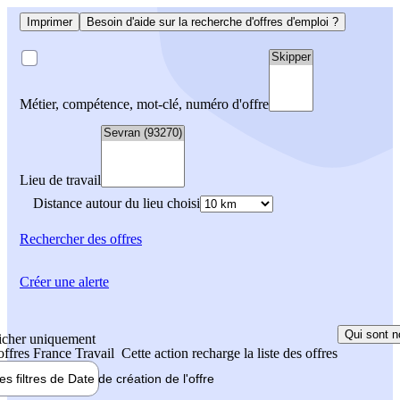
Imprimer
Besoin d'aide sur la recherche d'offres d'emploi ?
Métier, compétence, mot-clé, numéro d'offre
Lieu de travail
Distance autour du lieu choisi
Rechercher
des offres
Créer une alerte
Qui sont n
icher uniquement
 offres France Travail
Cette action recharge la liste des offres
les filtres de
Date de création
de l'offre