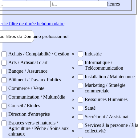
heures
er
le filtre de durée hebdomadaire
les filtres de
Domaine pro
fessionnel
ne professionel
Achats / Comptabilité / Gestion
Industrie
Arts / Artisanat d'art
Informatique /
Télécommunication
Banque / Assurance
Installation / Maintenance
Bâtiment / Travaux Publics
Marketing / Stratégie
Commerce / Vente
commerciale
Communication / Multimédia
Ressources Humaines
Conseil / Etudes
Santé
Direction d'entreprise
Secrétariat / Assistanat
Espaces verts et naturels /
Services à la personne / à l
Agriculture / Pêche / Soins aux
collectivité
animaux