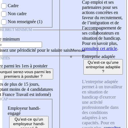
Cap emploi et ses
Cadre
partenaires pour ses
actions concrètes en
Non cadre
faveur du recrutement,
Non renseignée (1)
de l’intégration et de
l’accompagnement de
IRE BRUT MINIMUM
ses collaborateurs en
situation de handicap.
re minimum
Pour en savoir plus,
consultez cet article
.
ssez une périodicité pour le salaire saisi
Entreprise adaptée
NITÉS
Qu'est-ce qu'une
z parmi les 1ers à postuler
entreprise adaptée
?
urquoi serez-vous parmi les
premiers à postuler ?
L'entreprise adaptée
es de plus de 15 jours,
permet à un travailleur
tant moins de 4 candidatures
en situation de
t France Travail est informé)
handicap d'exercer
ICAP
une activité
professionnelle dans
Employeur handi-
des conditions
engagé
adaptées à ses
Qu'est-ce qu'un
capacités. Pour en
employeur handi-
savoir plus,
consultez