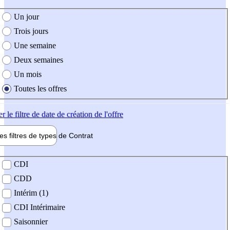
e création de l'offre
Un jour
Trois jours
Une semaine
Deux semaines
Un mois
Toutes les offres
er
le filtre de date de création de l'offre
les filtres de types de
Contrat
de contrat
CDI
CDD
Intérim (1)
CDI Intérimaire
Saisonnier