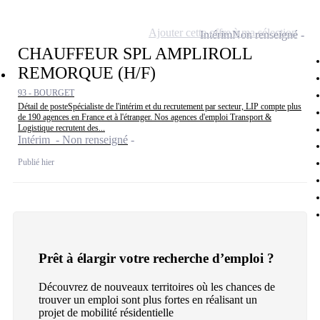
Ajouter cette offre à ma sélection
Intérim
Non renseigné
CHAUFFEUR SPL AMPLIROLL
REMORQUE (H/F)
93 - BOURGET
Détail de posteSpécialiste de l'intérim et du recrutement par secteur, LIP compte plus
de 190 agences en France et à l'étranger. Nos agences d'emploi Transport &
Logistique recrutent des...
Intérim - Non renseigné
Publié hier
Prêt à élargir votre recherche d’emploi ?
Découvrez de nouveaux territoires où les chances de
trouver un emploi sont plus fortes en réalisant un
projet de mobilité résidentielle