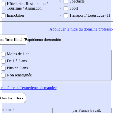
Spectacle
Hôtellerie - Restauration /
Tourisme / Animation
Sport
Immobilier
Transport / Logistique (1)
Appliquer
le filtre du domaine professi
es filtres liés à l'
Expérience
demandée
ience demandée
Moins de 1 an
De 1 à 3 ans
Plus de 3 ans
Non renseignée
er
le filtre de l'expérience demandée
Plus De
Filtres
IFICATION
par France travail,