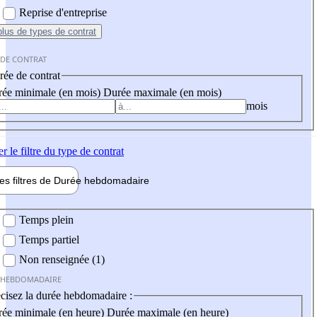
Reprise d'entreprise
plus
de types de contrat
 DE CONTRAT
ée de contrat
ée minimale (en mois)
Durée maximale (en mois)
mois
er
le filtre du type de contrat
les filtres de
Durée hebdo
madaire
 hebdomadaire
Temps plein
Temps partiel
Non renseignée (1)
 HEBDOMADAIRE
cisez la durée hebdomadaire :
ée minimale (en heure)
Durée maximale (en heure)