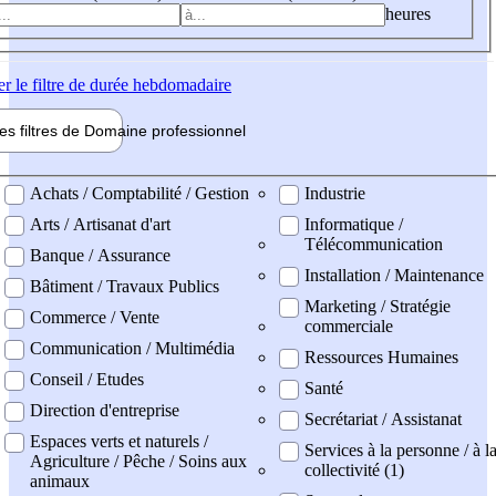
heures
er
le filtre de durée hebdomadaire
les filtres de
Domaine pro
fessionnel
ne professionel
Achats / Comptabilité / Gestion
Industrie
Arts / Artisanat d'art
Informatique /
Télécommunication
Banque / Assurance
Installation / Maintenance
Bâtiment / Travaux Publics
Marketing / Stratégie
Commerce / Vente
commerciale
Communication / Multimédia
Ressources Humaines
Conseil / Etudes
Santé
Direction d'entreprise
Secrétariat / Assistanat
Espaces verts et naturels /
Services à la personne / à l
Agriculture / Pêche / Soins aux
collectivité (1)
animaux