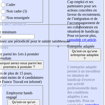
Cap emploi et ses
Cadre
partenaires pour ses
actions concrètes en
Non cadre (3)
faveur du recrutement,
Non renseignée
de l’intégration et de
l’accompagnement de
IRE BRUT MINIMUM
ses collaborateurs en
situation de handicap.
re minimum
Pour en savoir plus,
consultez cet article
.
ssez une périodicité pour le salaire saisi
Entreprise adaptée
NITÉS
Qu'est-ce qu'une
z parmi les 1ers à postuler
entreprise adaptée
résultats
?
urquoi serez-vous parmi les
L'entreprise adaptée
premiers à postuler ?
permet à un travailleur
es de plus de 15 jours,
en situation de
tant moins de 4 candidatures
handicap d'exercer
t France Travail est informé)
une activité
ICAP
professionnelle dans
des conditions
Employeur handi-
adaptées à ses
engagé
capacités. Pour en
Qu'est-ce qu'un
savoir plus,
consultez