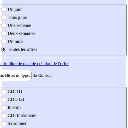
e création de l'offre
Un jour
Trois jours
Une semaine
Deux semaines
Un mois
Toutes les offres
er
le filtre de date de création de l'offre
les filtres de types de
Contrat
de contrat
CDI (1)
CDD (2)
Intérim
CDI Intérimaire
Saisonnier