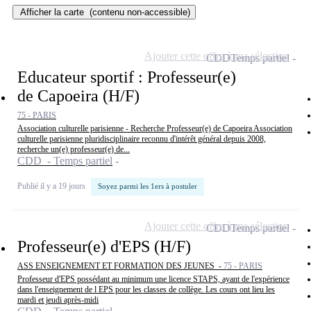
Afficher la carte
(contenu non-accessible)
Ajouter cette offre à ma sélection
CDD
Temps partiel
Educateur sportif : Professeur(e)
de Capoeira (H/F)
75 - PARIS
Association culturelle parisienne - Recherche Professeur(e) de Capoeira Association
culturelle parisienne pluridisciplinaire reconnu d'intérêt général depuis 2008,
recherche un(e) professeur(e) de...
CDD - Temps partiel
Publié il y a 19 jours
Soyez parmi les 1ers à postuler
Ajouter cette offre à ma sélection
CDD
Temps partiel
Professeur(e) d'EPS (H/F)
ASS ENSEIGNEMENT ET FORMATION DES JEUNES -
75 - PARIS
Professeur d'EPS possédant au minimum une licence STAPS, ayant de l'expérience
dans l'enseignement de l EPS pour les classes de collège. Les cours ont lieu les
mardi et jeudi après-midi