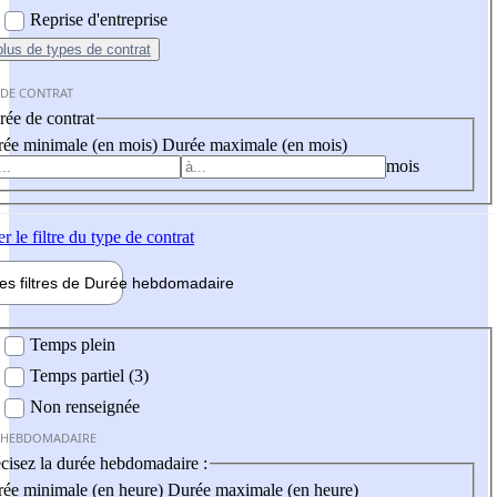
Reprise d'entreprise
plus
de types de contrat
 DE CONTRAT
ée de contrat
ée minimale (en mois)
Durée maximale (en mois)
mois
er
le filtre du type de contrat
les filtres de
Durée hebdo
madaire
 hebdomadaire
Temps plein
Temps partiel (3)
Non renseignée
 HEBDOMADAIRE
cisez la durée hebdomadaire :
ée minimale (en heure)
Durée maximale (en heure)