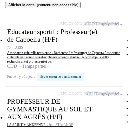
Afficher la carte
(contenu non-accessible)
Ajouter cette offre à ma sélection
CDD
Temps partiel
Educateur sportif : Professeur(e)
de Capoeira (H/F)
75 - PARIS
Association culturelle parisienne - Recherche Professeur(e) de Capoeira Association
culturelle parisienne pluridisciplinaire reconnu d'intérêt général depuis 2008,
recherche un(e) professeur(e) de...
CDD - Temps partiel
Publié il y a 19 jours
Soyez parmi les 1ers à postuler
Ajouter cette offre à ma sélection
CDI
Temps partiel
PROFESSEUR DE
GYMNASTIQUE AU SOL ET
AUX AGRÈS (H/F)
LA SAINT MANDEENNE -
94 - ST MANDE