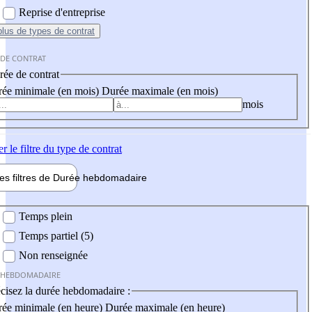
Reprise d'entreprise
plus
de types de contrat
 DE CONTRAT
ée de contrat
ée minimale (en mois)
Durée maximale (en mois)
mois
er
le filtre du type de contrat
les filtres de
Durée hebdo
madaire
 hebdomadaire
Temps plein
Temps partiel (5)
Non renseignée
 HEBDOMADAIRE
cisez la durée hebdomadaire :
ée minimale (en heure)
Durée maximale (en heure)