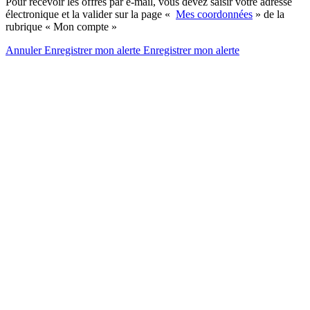
Pour recevoir les offres par e-mail, vous devez saisir votre adresse
électronique et la valider sur la page «
Mes coordonnées
» de la
rubrique « Mon compte »
Annuler
Enregistrer mon alerte
Enregistrer
mon alerte