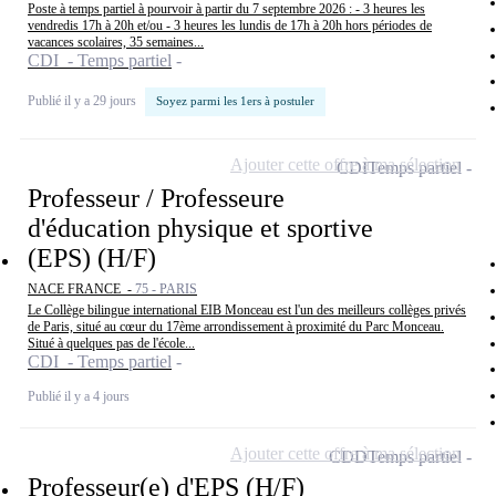
Poste à temps partiel à pourvoir à partir du 7 septembre 2026 : - 3 heures les
vendredis 17h à 20h et/ou - 3 heures les lundis de 17h à 20h hors périodes de
vacances scolaires, 35 semaines...
CDI - Temps partiel
Publié il y a 29 jours
Soyez parmi les 1ers à postuler
Ajouter cette offre à ma sélection
CDI
Temps partiel
Professeur / Professeure
d'éducation physique et sportive
(EPS) (H/F)
NACE FRANCE -
75 - PARIS
Le Collège bilingue international EIB Monceau est l'un des meilleurs collèges privés
de Paris, situé au cœur du 17ème arrondissement à proximité du Parc Monceau.
Situé à quelques pas de l'école...
CDI - Temps partiel
Publié il y a 4 jours
Ajouter cette offre à ma sélection
CDD
Temps partiel
Professeur(e) d'EPS (H/F)