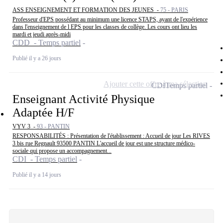
ASS ENSEIGNEMENT ET FORMATION DES JEUNES -
75 - PARIS
Professeur d'EPS possédant au minimum une licence STAPS, ayant de l'expérience
dans l'enseignement de l EPS pour les classes de collège. Les cours ont lieu les
mardi et jeudi après-midi
CDD - Temps partiel
Publié il y a 26 jours
Ajouter cette offre à ma sélection
CDI
Temps partiel
Enseignant Activité Physique
Adaptée H/F
VYV 3 -
93 - PANTIN
RESPONSABILITÉS : Présentation de l'établissement : Accueil de jour Les RIVES
3 bis rue Regnault 93500 PANTIN L'accueil de jour est une structure médico-
sociale qui propose un accompagnement...
CDI - Temps partiel
Publié il y a 14 jours