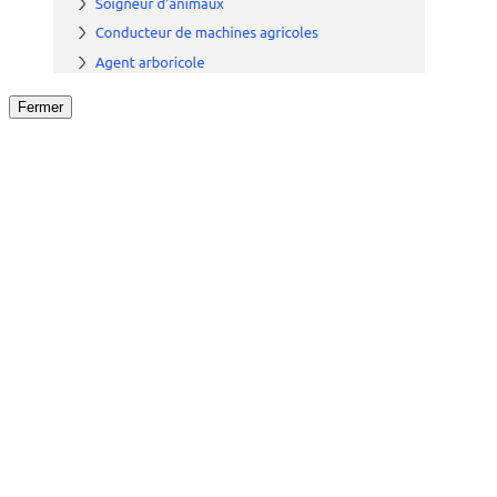
Fermer
Fermer
le détail de l'offre
/
Offre
sur
Offre précéden