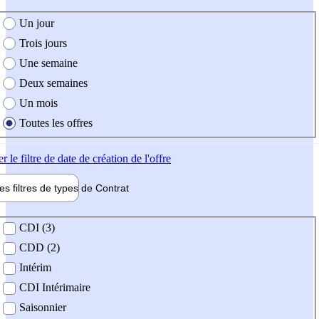
e création de l'offre
Un jour
Trois jours
Une semaine
Deux semaines
Un mois
Toutes les offres
er
le filtre de date de création de l'offre
les filtres de types de
Contrat
de contrat
CDI (3)
CDD (2)
Intérim
CDI Intérimaire
Saisonnier