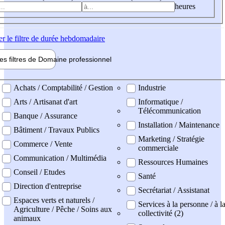
heures
er
le filtre de durée hebdomadaire
les filtres de
Domaine pro
fessionnel
ne professionel
Achats / Comptabilité / Gestion
Industrie
Arts / Artisanat d'art
Informatique /
Télécommunication
Banque / Assurance
Installation / Maintenance
Bâtiment / Travaux Publics
Marketing / Stratégie
Commerce / Vente
commerciale
Communication / Multimédia
Ressources Humaines
Conseil / Etudes
Santé
Direction d'entreprise
Secrétariat / Assistanat
Espaces verts et naturels /
Services à la personne / à l
Agriculture / Pêche / Soins aux
collectivité (2)
animaux