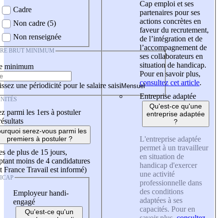
Cap emploi et ses
Cadre
partenaires pour ses
actions concrètes en
Non cadre (5)
faveur du recrutement,
Non renseignée
de l’intégration et de
l’accompagnement de
IRE BRUT MINIMUM
ses collaborateurs en
situation de handicap.
re minimum
Pour en savoir plus,
consultez cet article
.
ssez une périodicité pour le salaire saisi
Entreprise adaptée
NITÉS
Qu'est-ce qu'une
z parmi les 1ers à postuler
entreprise adaptée
résultats
?
urquoi serez-vous parmi les
L'entreprise adaptée
premiers à postuler ?
permet à un travailleur
es de plus de 15 jours,
en situation de
tant moins de 4 candidatures
handicap d'exercer
t France Travail est informé)
une activité
ICAP
professionnelle dans
des conditions
Employeur handi-
adaptées à ses
engagé
capacités. Pour en
Qu'est-ce qu'un
savoir plus,
consultez