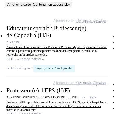
Afficher la carte
(contenu non-accessible)
Ajouter cette offre à ma sélection
CDD
Temps partiel
Educateur sportif : Professeur(e)
de Capoeira (H/F)
75 - PARIS
Association culturelle parisienne - Recherche Professeur(e) de Capoeira Association
culturelle parisienne pluridisciplinaire reconnu d'intérêt général depuis 2008,
recherche un(e) professeur(e) de...
CDD - Temps partiel
Publié il y a 18 jours
Soyez parmi les 1ers à postuler
Ajouter cette offre à ma sélection
CDD
Temps partiel
Professeur(e) d'EPS (H/F)
ASS ENSEIGNEMENT ET FORMATION DES JEUNES -
75 - PARIS
Professeur d'EPS possédant au minimum une licence STAPS, ayant de l'expérience
dans l'enseignement de l EPS pour les classes de collège. Les cours ont lieu les
mardi et jeudi après-midi