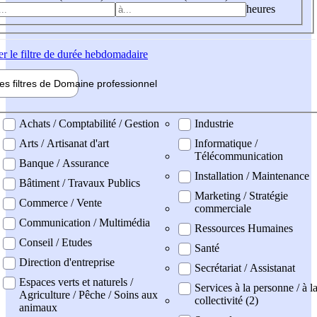
heures
er
le filtre de durée hebdomadaire
les filtres de
Domaine pro
fessionnel
ne professionel
Achats / Comptabilité / Gestion
Industrie
Arts / Artisanat d'art
Informatique /
Télécommunication
Banque / Assurance
Installation / Maintenance
Bâtiment / Travaux Publics
Marketing / Stratégie
Commerce / Vente
commerciale
Communication / Multimédia
Ressources Humaines
Conseil / Etudes
Santé
Direction d'entreprise
Secrétariat / Assistanat
Espaces verts et naturels /
Services à la personne / à l
Agriculture / Pêche / Soins aux
collectivité (2)
animaux