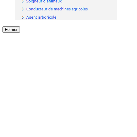
Fermer
Fermer
le détail de l'offre
/
Offre
sur
Offre précéden