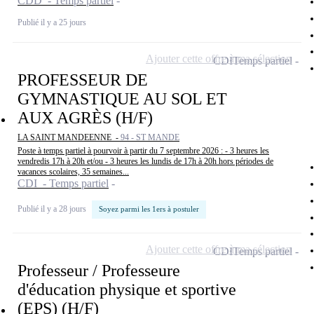
CDD - Temps partiel
Publié il y a 25 jours
Ajouter cette offre à ma sélection
CDI
Temps partiel
PROFESSEUR DE
GYMNASTIQUE AU SOL ET
AUX AGRÈS (H/F)
LA SAINT MANDEENNE -
94 - ST MANDE
Poste à temps partiel à pourvoir à partir du 7 septembre 2026 : - 3 heures les
vendredis 17h à 20h et/ou - 3 heures les lundis de 17h à 20h hors périodes de
vacances scolaires, 35 semaines...
CDI - Temps partiel
Publié il y a 28 jours
Soyez parmi les 1ers à postuler
Ajouter cette offre à ma sélection
CDI
Temps partiel
Professeur / Professeure
d'éducation physique et sportive
(EPS) (H/F)