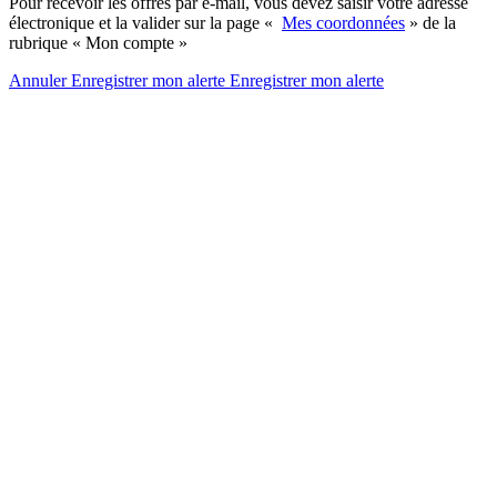
Pour recevoir les offres par e-mail, vous devez saisir votre adresse
électronique et la valider sur la page «
Mes coordonnées
» de la
rubrique « Mon compte »
Annuler
Enregistrer mon alerte
Enregistrer
mon alerte