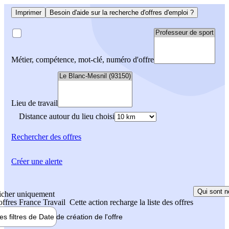
Imprimer
Besoin d'aide sur la recherche d'offres d'emploi ?
Métier, compétence, mot-clé, numéro d'offre
Lieu de travail
Distance autour du lieu choisi
Rechercher
des offres
Créer une alerte
Qui sont n
icher uniquement
 offres France Travail
Cette action recharge la liste des offres
les filtres de
Date de création
de l'offre