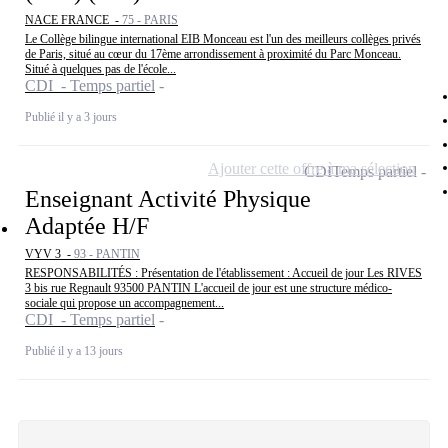
NACE FRANCE -
75 - PARIS
Le Collège bilingue international EIB Monceau est l'un des meilleurs collèges privés
de Paris, situé au cœur du 17ème arrondissement à proximité du Parc Monceau.
Situé à quelques pas de l'école...
CDI - Temps partiel
Publié il y a 3 jours
Ajouter cette offre à ma sélection
CDI
Temps partiel
Enseignant Activité Physique
Adaptée H/F
VYV 3 -
93 - PANTIN
RESPONSABILITÉS : Présentation de l'établissement : Accueil de jour Les RIVES
3 bis rue Regnault 93500 PANTIN L'accueil de jour est une structure médico-
sociale qui propose un accompagnement...
CDI - Temps partiel
Publié il y a 13 jours