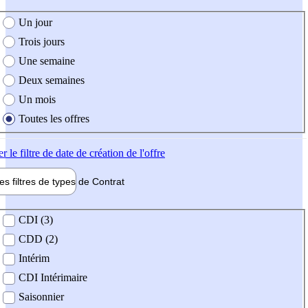
e création de l'offre
Un jour
Trois jours
Une semaine
Deux semaines
Un mois
Toutes les offres
er
le filtre de date de création de l'offre
les filtres de types de
Contrat
de contrat
CDI (3)
CDD (2)
Intérim
CDI Intérimaire
Saisonnier