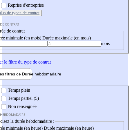
Reprise d'entreprise
plus
de types de contrat
 DE CONTRAT
ée de contrat
ée minimale (en mois)
Durée maximale (en mois)
mois
er
le filtre du type de contrat
les filtres de
Durée hebdo
madaire
 hebdomadaire
Temps plein
Temps partiel (5)
Non renseignée
 HEBDOMADAIRE
cisez la durée hebdomadaire :
ée minimale (en heure)
Durée maximale (en heure)