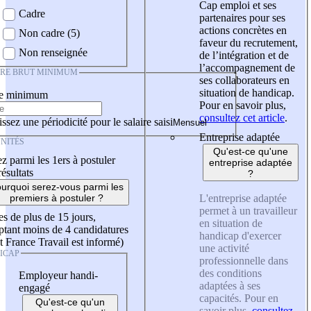
Cap emploi et ses
Cadre
partenaires pour ses
actions concrètes en
Non cadre (5)
faveur du recrutement,
Non renseignée
de l’intégration et de
l’accompagnement de
IRE BRUT MINIMUM
ses collaborateurs en
situation de handicap.
re minimum
Pour en savoir plus,
consultez cet article
.
ssez une périodicité pour le salaire saisi
Entreprise adaptée
NITÉS
Qu'est-ce qu'une
z parmi les 1ers à postuler
entreprise adaptée
résultats
?
urquoi serez-vous parmi les
L'entreprise adaptée
premiers à postuler ?
permet à un travailleur
es de plus de 15 jours,
en situation de
tant moins de 4 candidatures
handicap d'exercer
t France Travail est informé)
une activité
ICAP
professionnelle dans
des conditions
Employeur handi-
adaptées à ses
engagé
capacités. Pour en
Qu'est-ce qu'un
savoir plus,
consultez