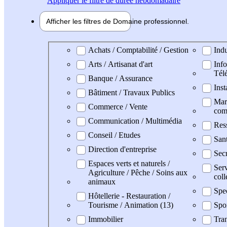
Appliquer
le filtre de durée hebdomadaire
Afficher les filtres de
Domaine pro
fessionnel
Domaine professionel
Achats / Comptabilité / Gestion
Indu
Arts / Artisanat d'art
Info
Tél
Banque / Assurance
Inst
Bâtiment / Travaux Publics
Mark
Commerce / Vente
com
Communication / Multimédia
Res
Conseil / Etudes
San
Direction d'entreprise
Secr
Espaces verts et naturels /
Serv
Agriculture / Pêche / Soins aux
coll
animaux
Spe
Hôtellerie - Restauration /
Tourisme / Animation (13)
Spo
Immobilier
Tran