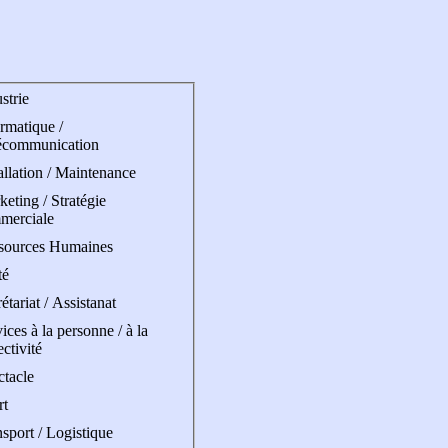
strie
rmatique /
écommunication
allation / Maintenance
eting / Stratégie
merciale
sources Humaines
té
étariat / Assistanat
ices à la personne / à la
ectivité
ctacle
rt
sport / Logistique