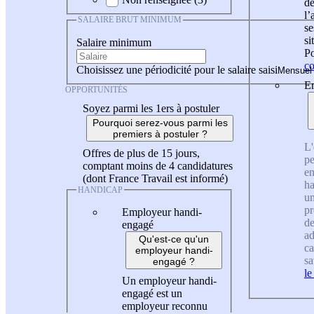
de
l
SALAIRE BRUT MINIMUM
se
si
Salaire minimum
Po
co
Choisissez une périodicité pour le salaire saisi
En
OPPORTUNITÉS
Soyez parmi les 1ers à postuler
Pourquoi serez-vous parmi les
premiers à postuler ?
L'
Offres de plus de 15 jours,
pe
comptant moins de 4 candidatures
en
(dont France Travail est informé)
ha
HANDICAP
un
pr
Employeur handi-
de
engagé
ad
Qu'est-ce qu'un
ca
employeur handi-
sa
engagé ?
le
Un employeur handi-
engagé est un
employeur reconnu