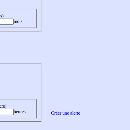
s)
mois
ure)
heures
Créer une alerte