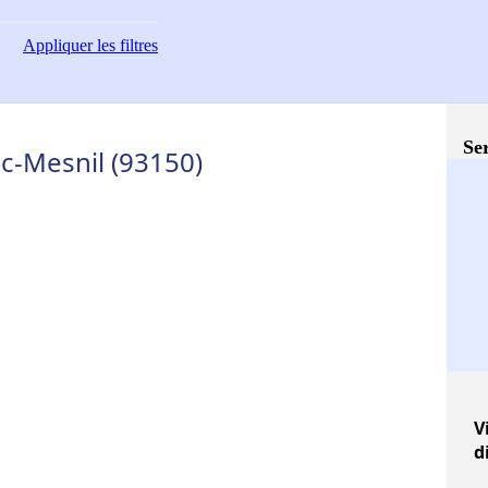
Appliquer
les filtres
Ser
nc-Mesnil (93150)
V
d