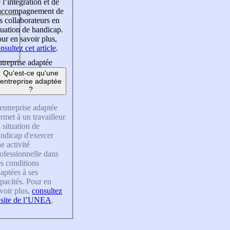
 l’intégration et de
’accompagnement de
s collaborateurs en
tuation de handicap.
ur en savoir plus,
nsultez cet article
.
treprise adaptée
Qu'est-ce qu'une
entreprise adaptée
?
entreprise adaptée
rmet à un travailleur
 situation de
ndicap d'exercer
e activité
ofessionnelle dans
s conditions
aptées à ses
pacités. Pour en
voir plus,
consultez
 site de l’UNEA
.