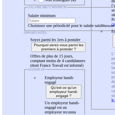
de
l
SALAIRE BRUT MINIMUM
se
si
Salaire minimum
Po
co
Choisissez une périodicité pour le salaire saisi
En
OPPORTUNITÉS
Soyez parmi les 1ers à postuler
Pourquoi serez-vous parmi les
premiers à postuler ?
L'
Offres de plus de 15 jours,
pe
comptant moins de 4 candidatures
en
(dont France Travail est informé)
ha
HANDICAP
un
pr
Employeur handi-
de
engagé
ad
Qu'est-ce qu'un
ca
employeur handi-
sa
engagé ?
le
Un employeur handi-
engagé est un
employeur reconnu