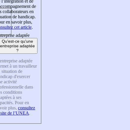
 l’intégration et de
’accompagnement de
s collaborateurs en
tuation de handicap.
ur en savoir plus,
nsultez cet article
.
treprise adaptée
Qu'est-ce qu'une
entreprise adaptée
?
entreprise adaptée
rmet à un travailleur
 situation de
ndicap d'exercer
e activité
ofessionnelle dans
s conditions
aptées à ses
pacités. Pour en
voir plus,
consultez
 site de l’UNEA
.