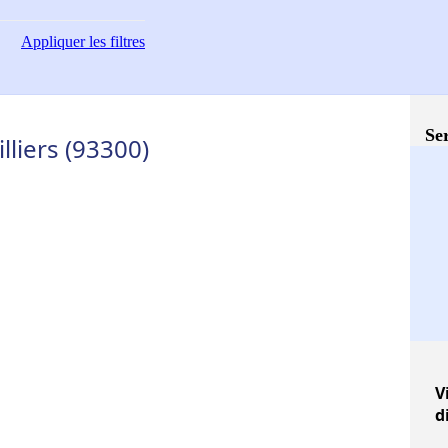
Appliquer
les filtres
Ser
lliers (93300)
V
d