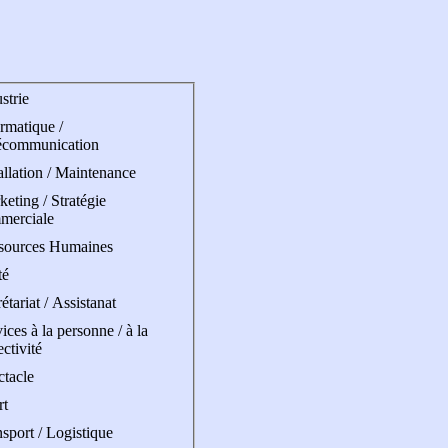
strie
rmatique /
écommunication
allation / Maintenance
eting / Stratégie
merciale
sources Humaines
té
étariat / Assistanat
ices à la personne / à la
ectivité
ctacle
rt
sport / Logistique