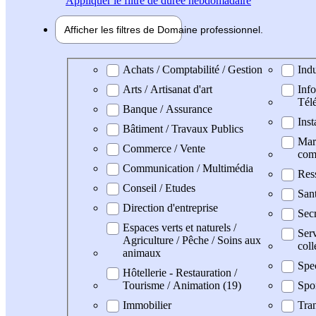
Appliquer
le filtre de durée hebdomadaire
Afficher les filtres de
Domaine pro
fessionnel
Domaine professionel
Achats / Comptabilité / Gestion
Indu
Arts / Artisanat d'art
Info
Tél
Banque / Assurance
Inst
Bâtiment / Travaux Publics
Mark
Commerce / Vente
com
Communication / Multimédia
Res
Conseil / Etudes
San
Direction d'entreprise
Secr
Espaces verts et naturels /
Serv
Agriculture / Pêche / Soins aux
coll
animaux
Spe
Hôtellerie - Restauration /
Tourisme / Animation (19)
Spo
Immobilier
Tran