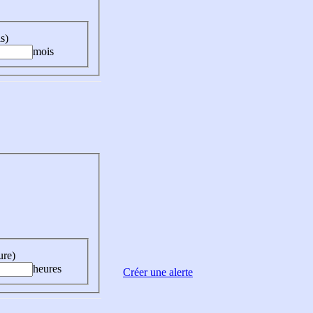
s)
mois
ure)
heures
Créer une alerte