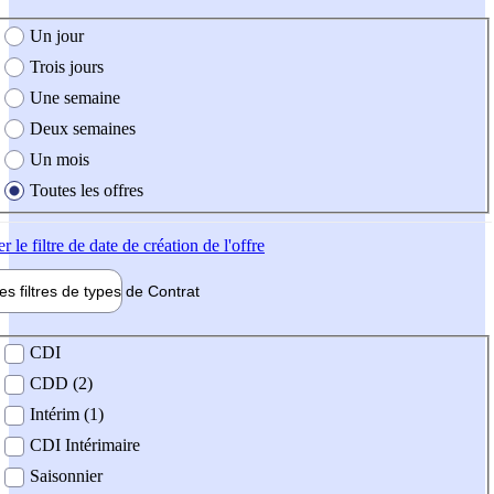
e création de l'offre
Un jour
Trois jours
Une semaine
Deux semaines
Un mois
Toutes les offres
er
le filtre de date de création de l'offre
les filtres de types de
Contrat
de contrat
CDI
CDD (2)
Intérim (1)
CDI Intérimaire
Saisonnier