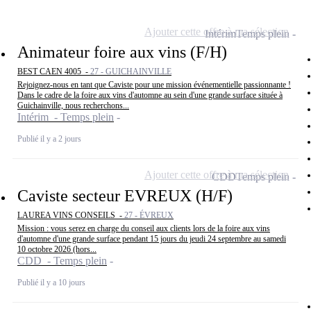
Ajouter cette offre à ma sélection
Intérim
Temps plein
Animateur foire aux vins (F/H)
BEST CAEN 4005 -
27 - GUICHAINVILLE
Rejoignez-nous en tant que Caviste pour une mission événementielle passionnante !
Dans le cadre de la foire aux vins d'automne au sein d'une grande surface située à
Guichainville, nous recherchons...
Intérim - Temps plein
Publié il y a 2 jours
Ajouter cette offre à ma sélection
CDD
Temps plein
Caviste secteur EVREUX (H/F)
LAUREA VINS CONSEILS -
27 - ÉVREUX
Mission : vous serez en charge du conseil aux clients lors de la foire aux vins
d'automne d'une grande surface pendant 15 jours du jeudi 24 septembre au samedi
10 octobre 2026 (hors...
CDD - Temps plein
Publié il y a 10 jours