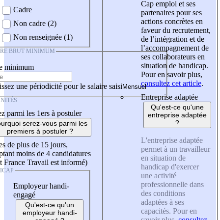
Cap emploi et ses
Cadre
partenaires pour ses
actions concrètes en
Non cadre (2)
faveur du recrutement,
Non renseignée (1)
de l’intégration et de
l’accompagnement de
IRE BRUT MINIMUM
ses collaborateurs en
situation de handicap.
re minimum
Pour en savoir plus,
consultez cet article
.
ssez une périodicité pour le salaire saisi
Entreprise adaptée
NITÉS
Qu'est-ce qu'une
z parmi les 1ers à postuler
entreprise adaptée
?
urquoi serez-vous parmi les
premiers à postuler ?
L'entreprise adaptée
es de plus de 15 jours,
permet à un travailleur
tant moins de 4 candidatures
en situation de
t France Travail est informé)
handicap d'exercer
ICAP
une activité
professionnelle dans
Employeur handi-
des conditions
engagé
adaptées à ses
Qu'est-ce qu'un
capacités. Pour en
employeur handi-
savoir plus,
consultez