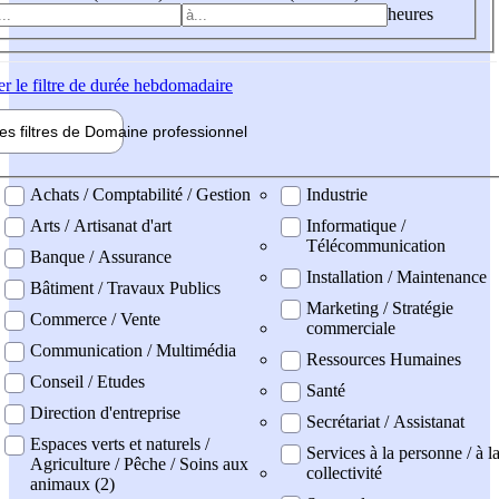
heures
er
le filtre de durée hebdomadaire
les filtres de
Domaine pro
fessionnel
ne professionel
Achats / Comptabilité / Gestion
Industrie
Arts / Artisanat d'art
Informatique /
Télécommunication
Banque / Assurance
Installation / Maintenance
Bâtiment / Travaux Publics
Marketing / Stratégie
Commerce / Vente
commerciale
Communication / Multimédia
Ressources Humaines
Conseil / Etudes
Santé
Direction d'entreprise
Secrétariat / Assistanat
Espaces verts et naturels /
Services à la personne / à l
Agriculture / Pêche / Soins aux
collectivité
animaux (2)