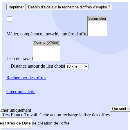
Imprimer
Besoin d'aide sur la recherche d'offres d'emploi ?
Métier, compétence, mot-clé, numéro d'offre
Lieu de travail
Distance autour du lieu choisi
Rechercher
des offres
Créer une alerte
Qui sont n
icher uniquement
 offres France Travail
Cette action recharge la liste des offres
les filtres de
Date de création
de l'offre