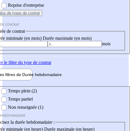
Reprise d'entreprise
plus
de types de contrat
 DE CONTRAT
ée de contrat
ée minimale (en mois)
Durée maximale (en mois)
mois
er
le filtre du type de contrat
les filtres de
Durée hebdo
madaire
 hebdomadaire
Temps plein (2)
Temps partiel
Non renseignée (1)
 HEBDOMADAIRE
cisez la durée hebdomadaire :
ée minimale (en heure)
Durée maximale (en heure)