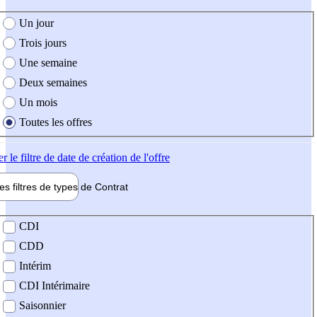
e création de l'offre
Un jour
Trois jours
Une semaine
Deux semaines
Un mois
Toutes les offres
er
le filtre de date de création de l'offre
les filtres de types de
Contrat
de contrat
CDI
CDD
Intérim
CDI Intérimaire
Saisonnier