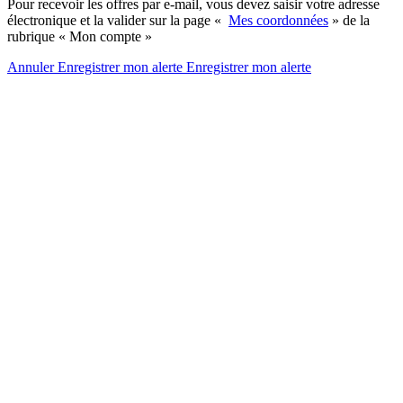
Pour recevoir les offres par e-mail, vous devez saisir votre adresse
électronique et la valider sur la page «
Mes coordonnées
» de la
rubrique « Mon compte »
Annuler
Enregistrer mon alerte
Enregistrer
mon alerte