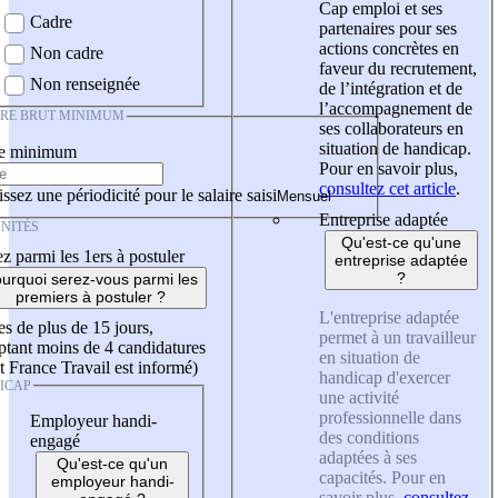
Cap emploi et ses
Cadre
partenaires pour ses
actions concrètes en
Non cadre
faveur du recrutement,
Non renseignée
de l’intégration et de
l’accompagnement de
IRE BRUT MINIMUM
ses collaborateurs en
situation de handicap.
re minimum
Pour en savoir plus,
consultez cet article
.
ssez une périodicité pour le salaire saisi
Entreprise adaptée
NITÉS
Qu'est-ce qu'une
z parmi les 1ers à postuler
entreprise adaptée
?
urquoi serez-vous parmi les
premiers à postuler ?
L'entreprise adaptée
es de plus de 15 jours,
permet à un travailleur
tant moins de 4 candidatures
en situation de
t France Travail est informé)
handicap d'exercer
ICAP
une activité
professionnelle dans
Employeur handi-
des conditions
engagé
adaptées à ses
Qu'est-ce qu'un
capacités. Pour en
employeur handi-
savoir plus,
consultez