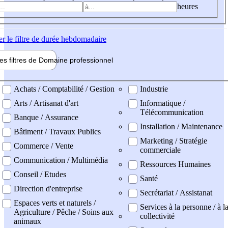
heures
er
le filtre de durée hebdomadaire
les filtres de
Domaine pro
fessionnel
ne professionel
Achats / Comptabilité / Gestion
Industrie
Arts / Artisanat d'art
Informatique /
Télécommunication
Banque / Assurance
Installation / Maintenance
Bâtiment / Travaux Publics
Marketing / Stratégie
Commerce / Vente
commerciale
Communication / Multimédia
Ressources Humaines
Conseil / Etudes
Santé
Direction d'entreprise
Secrétariat / Assistanat
Espaces verts et naturels /
Services à la personne / à l
Agriculture / Pêche / Soins aux
collectivité
animaux