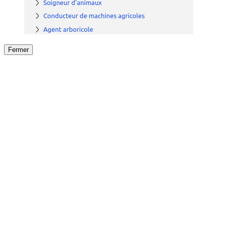
Fermer
Fermer
le détail de l'offre
/
Offre
sur
Offre précéden