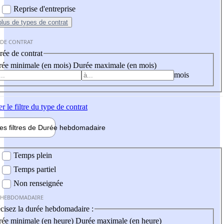
Reprise d'entreprise
plus
de types de contrat
 DE CONTRAT
ée de contrat
ée minimale (en mois)
Durée maximale (en mois)
mois
er
le filtre du type de contrat
les filtres de
Durée hebdo
madaire
 hebdomadaire
Temps plein
Temps partiel
Non renseignée
 HEBDOMADAIRE
cisez la durée hebdomadaire :
ée minimale (en heure)
Durée maximale (en heure)