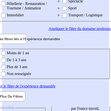
Spectacle
Hôtellerie - Restauration /
Tourisme / Animation
Sport
Immobilier
Transport / Logistique
Appliquer
le filtre du domaine professi
es filtres liés à l'
Expérience
demandée
ience demandée
Moins de 1 an
De 1 à 3 ans
Plus de 3 ans
Non renseignée
er
le filtre de l'expérience demandée
Plus De
Filtres
IFICATION
par France travail,