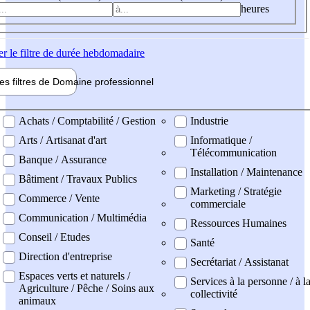
heures
er
le filtre de durée hebdomadaire
les filtres de
Domaine pro
fessionnel
ne professionel
Achats / Comptabilité / Gestion
Industrie
Arts / Artisanat d'art
Informatique /
Télécommunication
Banque / Assurance
Installation / Maintenance
Bâtiment / Travaux Publics
Marketing / Stratégie
Commerce / Vente
commerciale
Communication / Multimédia
Ressources Humaines
Conseil / Etudes
Santé
Direction d'entreprise
Secrétariat / Assistanat
Espaces verts et naturels /
Services à la personne / à l
Agriculture / Pêche / Soins aux
collectivité
animaux