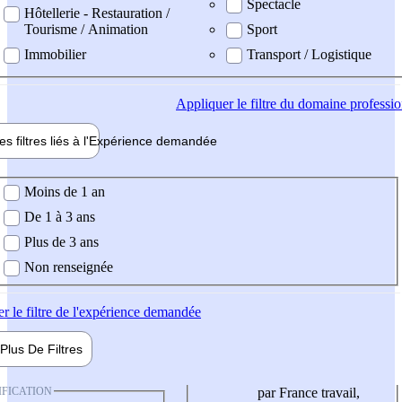
Spectacle
Hôtellerie - Restauration /
Tourisme / Animation
Sport
Immobilier
Transport / Logistique
Appliquer
le filtre du domaine professi
es filtres liés à l'
Expérience
demandée
ience demandée
Moins de 1 an
De 1 à 3 ans
Plus de 3 ans
Non renseignée
er
le filtre de l'expérience demandée
Plus De
Filtres
IFICATION
par France travail,