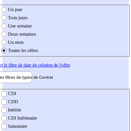
e création de l'offre
Un jour
Trois jours
Une semaine
Deux semaines
Un mois
Toutes les offres
er
le filtre de date de création de l'offre
les filtres de types de
Contrat
de contrat
CDI
CDD
Intérim
CDI Intérimaire
Saisonnier