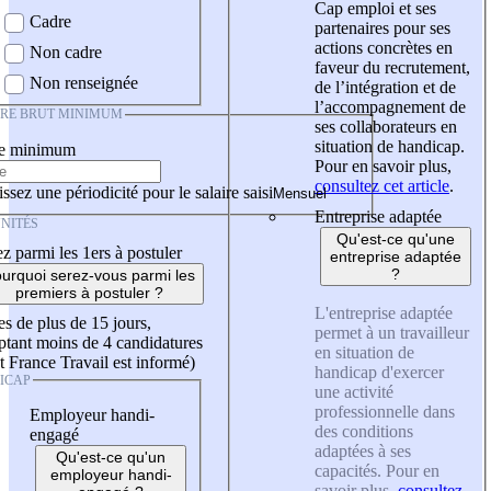
Cap emploi et ses
Cadre
partenaires pour ses
actions concrètes en
Non cadre
faveur du recrutement,
Non renseignée
de l’intégration et de
l’accompagnement de
IRE BRUT MINIMUM
ses collaborateurs en
situation de handicap.
re minimum
Pour en savoir plus,
consultez cet article
.
ssez une périodicité pour le salaire saisi
Entreprise adaptée
NITÉS
Qu'est-ce qu'une
z parmi les 1ers à postuler
entreprise adaptée
?
urquoi serez-vous parmi les
premiers à postuler ?
L'entreprise adaptée
es de plus de 15 jours,
permet à un travailleur
tant moins de 4 candidatures
en situation de
t France Travail est informé)
handicap d'exercer
ICAP
une activité
professionnelle dans
Employeur handi-
des conditions
engagé
adaptées à ses
Qu'est-ce qu'un
capacités. Pour en
employeur handi-
savoir plus,
consultez