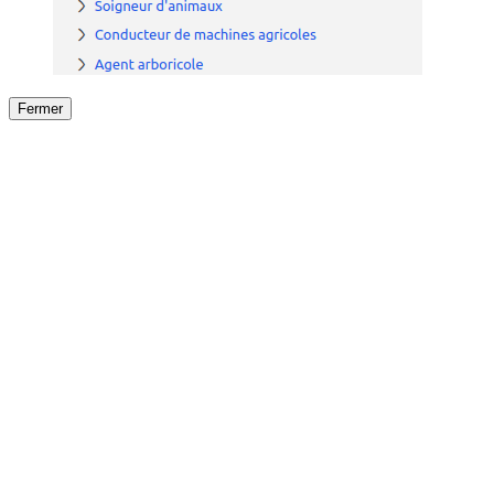
Fermer
Fermer
le détail de l'offre
/
Offre
sur
Offre précéden