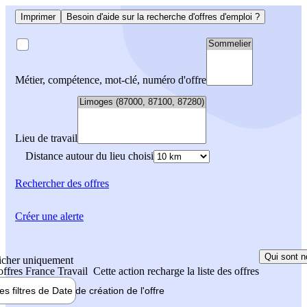
Imprimer
Besoin d'aide sur la recherche d'offres d'emploi ?
Métier, compétence, mot-clé, numéro d'offre
Lieu de travail
Distance autour du lieu choisi
Rechercher
des offres
Créer une alerte
Qui sont n
icher uniquement
 offres France Travail
Cette action recharge la liste des offres
les filtres de
Date de création
de l'offre