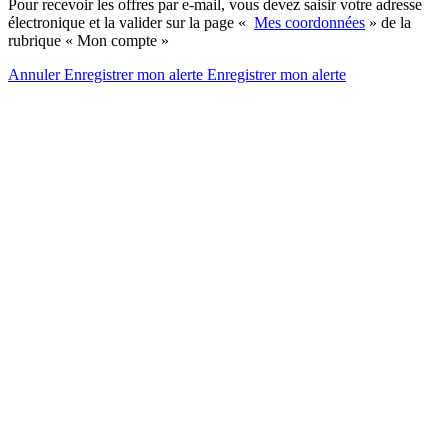
Pour recevoir les offres par e-mail, vous devez saisir votre adresse
électronique et la valider sur la page «
Mes coordonnées
» de la
rubrique « Mon compte »
Annuler
Enregistrer mon alerte
Enregistrer
mon alerte