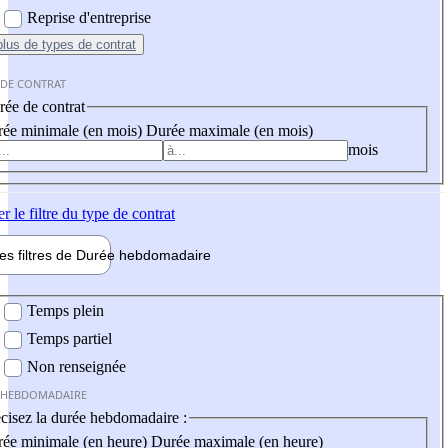
Reprise d'entreprise
plus
de types de contrat
 DE CONTRAT
ée de contrat
ée minimale (en mois)
Durée maximale (en mois)
mois
er
le filtre du type de contrat
les filtres de
Durée hebdo
madaire
 hebdomadaire
Temps plein
Temps partiel
Non renseignée
 HEBDOMADAIRE
cisez la durée hebdomadaire :
ée minimale (en heure)
Durée maximale (en heure)