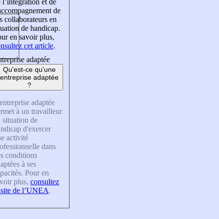
 l’intégration et de
’accompagnement de
s collaborateurs en
tuation de handicap.
ur en savoir plus,
nsultez cet article
.
treprise adaptée
Qu'est-ce qu'une
entreprise adaptée
?
entreprise adaptée
rmet à un travailleur
 situation de
ndicap d'exercer
e activité
ofessionnelle dans
s conditions
aptées à ses
pacités. Pour en
voir plus,
consultez
 site de l’UNEA
.