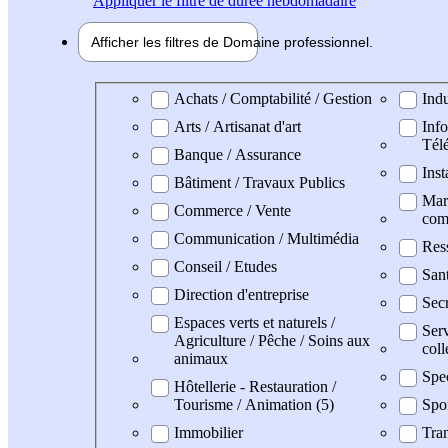
Appliquer
le filtre de durée hebdomadaire
Afficher les filtres de
Domaine pro
fessionnel
Domaine professionel
Achats / Comptabilité / Gestion
Indu
Arts / Artisanat d'art
Info
Tél
Banque / Assurance
Inst
Bâtiment / Travaux Publics
Mark
Commerce / Vente
com
Communication / Multimédia
Res
Conseil / Etudes
San
Direction d'entreprise
Secr
Espaces verts et naturels /
Serv
Agriculture / Pêche / Soins aux
coll
animaux
Spe
Hôtellerie - Restauration /
Tourisme / Animation (5)
Spo
Immobilier
Tran