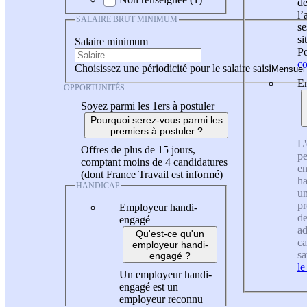
de
l
SALAIRE BRUT MINIMUM
se
si
Salaire minimum
Po
co
Choisissez une périodicité pour le salaire saisi
En
OPPORTUNITÉS
Soyez parmi les 1ers à postuler
Pourquoi serez-vous parmi les
premiers à postuler ?
L'
Offres de plus de 15 jours,
pe
comptant moins de 4 candidatures
en
(dont France Travail est informé)
ha
HANDICAP
un
pr
Employeur handi-
de
engagé
ad
Qu'est-ce qu'un
ca
employeur handi-
sa
engagé ?
le
Un employeur handi-
engagé est un
employeur reconnu