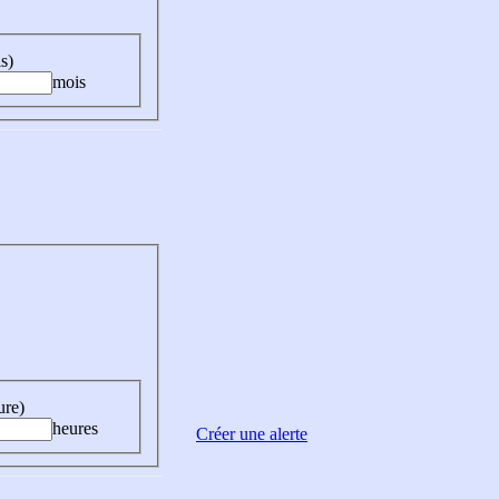
s)
mois
ure)
heures
Créer une alerte