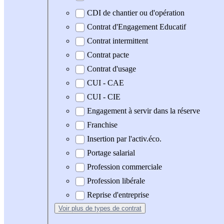
CDI de chantier ou d'opération
Contrat d'Engagement Educatif
Contrat intermittent
Contrat pacte
Contrat d'usage
CUI - CAE
CUI - CIE
Engagement à servir dans la réserve
Franchise
Insertion par l'activ.éco.
Portage salarial
Profession commerciale
Profession libérale
Reprise d'entreprise
Voir plus
de types de contrat