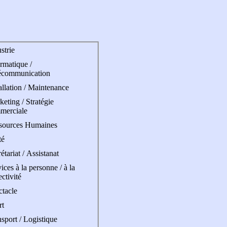
strie
rmatique /
écommunication
allation / Maintenance
eting / Stratégie
merciale
sources Humaines
té
étariat / Assistanat
ices à la personne / à la
ectivité
ctacle
rt
sport / Logistique