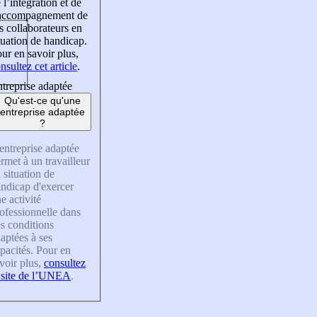
 l’intégration et de
’accompagnement de
s collaborateurs en
tuation de handicap.
ur en savoir plus,
nsultez cet article
.
treprise adaptée
Qu'est-ce qu'une
entreprise adaptée
?
entreprise adaptée
rmet à un travailleur
 situation de
ndicap d'exercer
e activité
ofessionnelle dans
s conditions
aptées à ses
pacités. Pour en
voir plus,
consultez
 site de l’UNEA
.