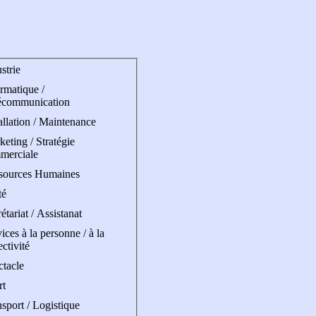
strie
rmatique /
écommunication
allation / Maintenance
eting / Stratégie
merciale
sources Humaines
té
étariat / Assistanat
ices à la personne / à la
ectivité
ctacle
rt
sport / Logistique