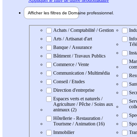
Appliquer
le filtre de durée hebdomadaire
Afficher les filtres de
Domaine pro
fessionnel
Domaine professionel
Achats / Comptabilité / Gestion
Indu
Arts / Artisanat d'art
Info
Tél
Banque / Assurance
Inst
Bâtiment / Travaux Publics
Mark
Commerce / Vente
com
Communication / Multimédia
Res
Conseil / Etudes
San
Direction d'entreprise
Secr
Espaces verts et naturels /
Serv
Agriculture / Pêche / Soins aux
coll
animaux (2)
Spe
Hôtellerie - Restauration /
Tourisme / Animation (16)
Spo
Immobilier
Tran