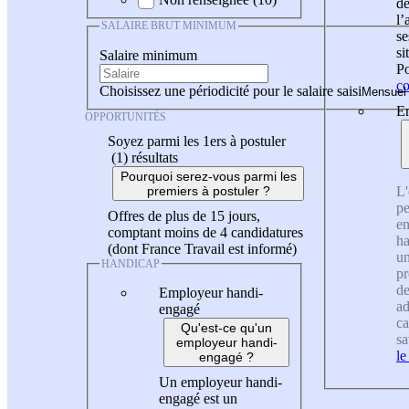
de
l
SALAIRE BRUT MINIMUM
se
si
Salaire minimum
Po
co
Choisissez une périodicité pour le salaire saisi
En
OPPORTUNITÉS
Soyez parmi les 1ers à postuler
(1)
résultats
Pourquoi serez-vous parmi les
L'
premiers à postuler ?
pe
Offres de plus de 15 jours,
en
comptant moins de 4 candidatures
ha
(dont France Travail est informé)
un
HANDICAP
pr
de
Employeur handi-
ad
engagé
ca
Qu'est-ce qu'un
sa
employeur handi-
le
engagé ?
Un employeur handi-
engagé est un