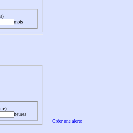
s)
mois
ure)
heures
Créer une alerte