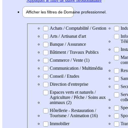
Appliquer
le filtre de durée hebdomadaire
Afficher les filtres de
Domaine pro
fessionnel
Domaine professionel
Achats / Comptabilité / Gestion
Indu
Arts / Artisanat d'art
Info
Tél
Banque / Assurance
Inst
Bâtiment / Travaux Publics
Mark
Commerce / Vente (1)
com
Communication / Multimédia
Res
Conseil / Etudes
San
Direction d'entreprise
Secr
Espaces verts et naturels /
Serv
Agriculture / Pêche / Soins aux
coll
animaux (2)
Spe
Hôtellerie - Restauration /
Tourisme / Animation (16)
Spo
Immobilier
Tran