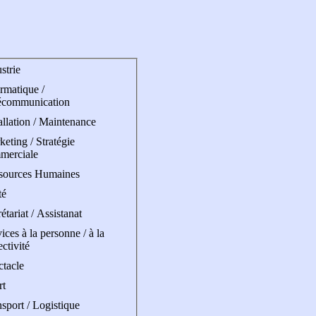
strie
rmatique /
écommunication
allation / Maintenance
eting / Stratégie
merciale
sources Humaines
té
étariat / Assistanat
ices à la personne / à la
ectivité
ctacle
rt
sport / Logistique