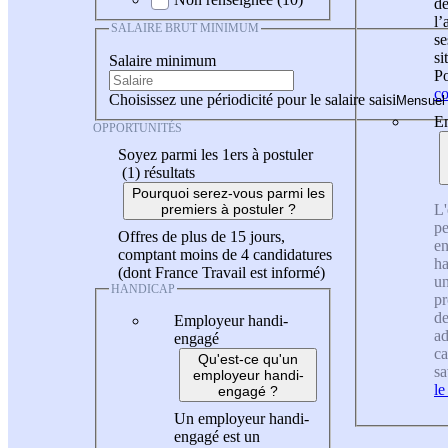
de
l
SALAIRE BRUT MINIMUM
se
si
Salaire minimum
Po
co
Choisissez une périodicité pour le salaire saisi
En
OPPORTUNITÉS
Soyez parmi les 1ers à postuler
(1)
résultats
Pourquoi serez-vous parmi les
L'
premiers à postuler ?
pe
Offres de plus de 15 jours,
en
comptant moins de 4 candidatures
ha
(dont France Travail est informé)
un
HANDICAP
pr
de
Employeur handi-
ad
engagé
ca
Qu'est-ce qu'un
sa
employeur handi-
le
engagé ?
Un employeur handi-
engagé est un