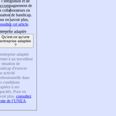
 l’intégration et de
’accompagnement de
s collaborateurs en
tuation de handicap.
ur en savoir plus,
nsultez cet article
.
treprise adaptée
Qu'est-ce qu'une
entreprise adaptée
?
entreprise adaptée
rmet à un travailleur
 situation de
ndicap d'exercer
e activité
ofessionnelle dans
s conditions
aptées à ses
pacités. Pour en
voir plus,
consultez
 site de l’UNEA
.