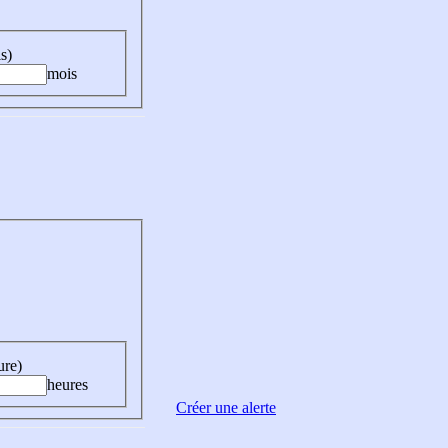
s)
mois
ure)
heures
Créer une alerte