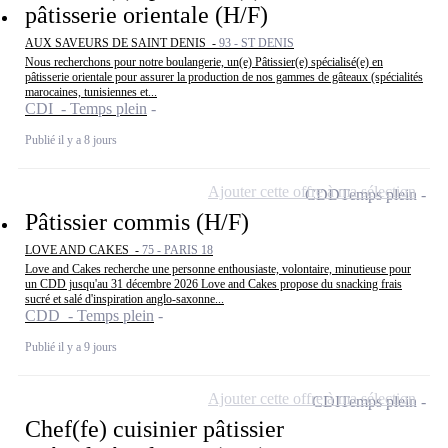
pâtisserie orientale (H/F)
AUX SAVEURS DE SAINT DENIS -
93 - ST DENIS
Nous recherchons pour notre boulangerie, un(e) Pâtissier(e) spécialisé(e) en
pâtisserie orientale pour assurer la production de nos gammes de gâteaux (spécialités
marocaines, tunisiennes et...
CDI - Temps plein
Publié il y a 8 jours
Ajouter cette offre à ma sélection
CDD
Temps plein
Pâtissier commis (H/F)
LOVE AND CAKES -
75 - PARIS 18
Love and Cakes recherche une personne enthousiaste, volontaire, minutieuse pour
un CDD jusqu'au 31 décembre 2026 Love and Cakes propose du snacking frais
sucré et salé d'inspiration anglo-saxonne...
CDD - Temps plein
Publié il y a 9 jours
Ajouter cette offre à ma sélection
CDI
Temps plein
Chef(fe) cuisinier pâtissier