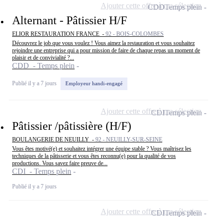
Ajouter cette offre à ma sélection
CDD
Temps plein
Alternant - Pâtissier H/F
ELIOR RESTAURATION FRANCE -
92 - BOIS-COLOMBES
Découvrez le job que vous voulez ! Vous aimez la restauration et vous souhaitez
rejoindre une entreprise qui a pour mission de faire de chaque repas un moment de
plaisir et de convivialité ?...
CDD - Temps plein
Publié il y a 7 jours
Employeur handi-engagé
Ajouter cette offre à ma sélection
CDI
Temps plein
Pâtissier /pâtissière (H/F)
BOULANGERIE DE NEUILLY -
92 - NEUILLY-SUR-SEINE
Vous êtes motivé(e) et souhaitez intégrer une équipe stable ? Vous maîtrisez les
techniques de la pâtisserie et vous êtes reconnu(e) pour la qualité de vos
productions. Vous savez faire preuve de...
CDI - Temps plein
Publié il y a 7 jours
Ajouter cette offre à ma sélection
CDI
Temps plein