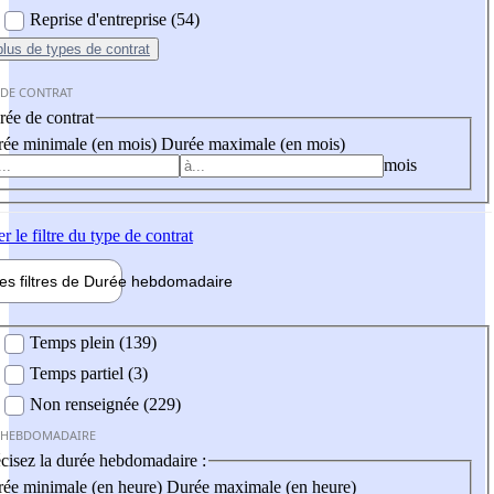
Reprise d'entreprise (54)
plus
de types de contrat
 DE CONTRAT
ée de contrat
ée minimale (en mois)
Durée maximale (en mois)
mois
er
le filtre du type de contrat
les filtres de
Durée hebdo
madaire
 hebdomadaire
Temps plein (139)
Temps partiel (3)
Non renseignée (229)
 HEBDOMADAIRE
cisez la durée hebdomadaire :
ée minimale (en heure)
Durée maximale (en heure)