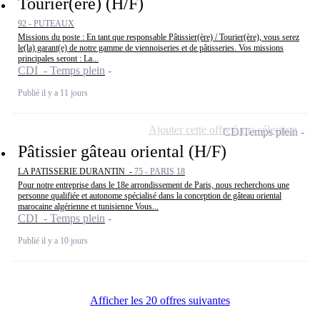
Tourier(ère) (H/F)
92 - PUTEAUX
Missions du poste : En tant que responsable Pâtissier(ère) / Tourier(ère), vous serez
le(la) garant(e) de notre gamme de viennoiseries et de pâtisseries. Vos missions
principales seront : La...
CDI - Temps plein
Publié il y a 11 jours
Ajouter cette offre à ma sélection
CDI
Temps plein
Pâtissier gâteau oriental (H/F)
LA PATISSERIE DURANTIN -
75 - PARIS 18
Pour notre entreprise dans le 18e arrondissement de Paris, nous recherchons une
personne qualifiée et autonome spécialisé dans la conception de gâteau oriental
marocaine algérienne et tunisienne Vous...
CDI - Temps plein
Publié il y a 10 jours
Afficher les 20 offres suivantes