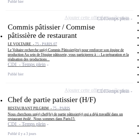
Publié hier
Ajouter cette offre à ma sélection
CDI
Temps plein
Commis pâtissier / Commise
pâtissière de restaurant
LE VOLTAIRE -
75 - PARIS 07
Le Voltaire recherche un(e) Commis Pâtissier(ère) pour renforcer son équipe de
production Au sein de l'équipe pâtisserie, vous participerez à : - La préparation et la
réalisation des productions...
CDI - Temps plein
Publié hier
Ajouter cette offre à ma sélection
CDI
Temps plein
Chef de partie patissier (H/F)
RESTAURANT PILGRIM -
75 - PARIS
Nous cherchons un(e) chef(fe) de partie pâtissier(e) qui a déjà travaillé dans un
restaurant étoilé.. Nous sommes dans Paris15.
CDI - Temps plein
Publié il y a 3 jours