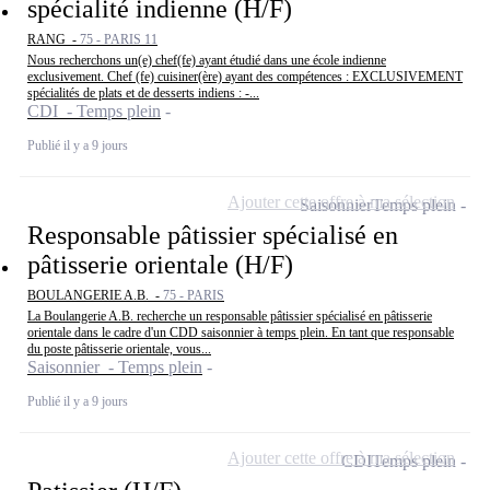
spécialité indienne (H/F)
RANG -
75 - PARIS 11
Nous recherchons un(e) chef(fe) ayant étudié dans une école indienne
exclusivement. Chef (fe) cuisiner(ère) ayant des compétences : EXCLUSIVEMENT
spécialités de plats et de desserts indiens : -...
CDI - Temps plein
Publié il y a 9 jours
Ajouter cette offre à ma sélection
Saisonnier
Temps plein
Responsable pâtissier spécialisé en
pâtisserie orientale (H/F)
BOULANGERIE A.B. -
75 - PARIS
La Boulangerie A.B. recherche un responsable pâtissier spécialisé en pâtisserie
orientale dans le cadre d'un CDD saisonnier à temps plein. En tant que responsable
du poste pâtisserie orientale, vous...
Saisonnier - Temps plein
Publié il y a 9 jours
Ajouter cette offre à ma sélection
CDI
Temps plein