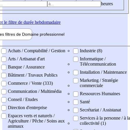
heures
er
le filtre de durée hebdomadaire
les filtres de
Domaine pro
fessionnel
ne professionel
Achats / Comptabilité / Gestion
Industrie (8)
Arts / Artisanat d'art
Informatique /
Télécommunication
Banque / Assurance
Installation / Maintenance
Bâtiment / Travaux Publics
Marketing / Stratégie
Commerce / Vente (333)
commerciale
Communication / Multimédia
Ressources Humaines
Conseil / Etudes
Santé
Direction d'entreprise
Secrétariat / Assistanat
Espaces verts et naturels /
Services à la personne / à l
Agriculture / Pêche / Soins aux
collectivité (1)
animaux