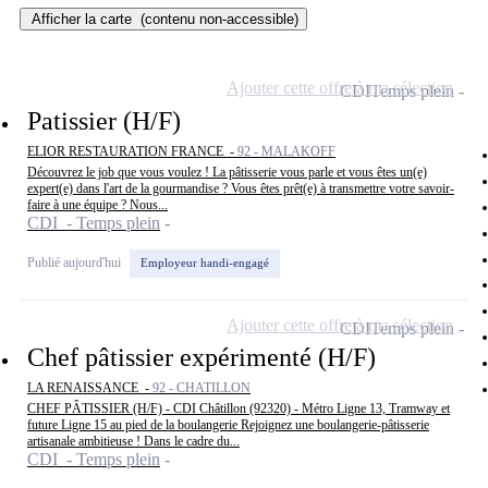
Afficher la carte
(contenu non-accessible)
Ajouter cette offre à ma sélection
CDI
Temps plein
Patissier (H/F)
ELIOR RESTAURATION FRANCE -
92 - MALAKOFF
Découvrez le job que vous voulez ! La pâtisserie vous parle et vous êtes un(e)
expert(e) dans l'art de la gourmandise ? Vous êtes prêt(e) à transmettre votre savoir-
faire à une équipe ? Nous...
CDI - Temps plein
Publié aujourd'hui
Employeur handi-engagé
Ajouter cette offre à ma sélection
CDI
Temps plein
Chef pâtissier expérimenté (H/F)
LA RENAISSANCE -
92 - CHATILLON
CHEF PÂTISSIER (H/F) - CDI Châtillon (92320) - Métro Ligne 13, Tramway et
future Ligne 15 au pied de la boulangerie Rejoignez une boulangerie-pâtisserie
artisanale ambitieuse ! Dans le cadre du...
CDI - Temps plein