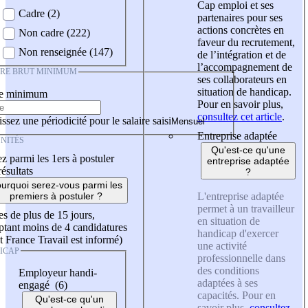
Cap emploi et ses
Cadre (2)
partenaires pour ses
actions concrètes en
Non cadre (222)
faveur du recrutement,
Non renseignée (147)
de l’intégration et de
l’accompagnement de
IRE BRUT MINIMUM
ses collaborateurs en
situation de handicap.
re minimum
Pour en savoir plus,
consultez cet article
.
ssez une périodicité pour le salaire saisi
Entreprise adaptée
NITÉS
Qu'est-ce qu'une
z parmi les 1ers à postuler
entreprise adaptée
résultats
?
urquoi serez-vous parmi les
L'entreprise adaptée
premiers à postuler ?
permet à un travailleur
es de plus de 15 jours,
en situation de
tant moins de 4 candidatures
handicap d'exercer
t France Travail est informé)
une activité
ICAP
professionnelle dans
des conditions
Employeur handi-
adaptées à ses
engagé (6)
capacités. Pour en
Qu'est-ce qu'un
savoir plus,
consultez