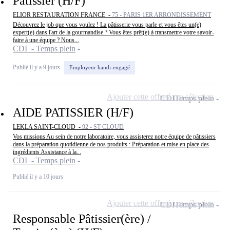
Patissier (H/F)
ELIOR RESTAURATION FRANCE -
75 - PARIS 1ER ARRONDISSEMENT
Découvrez le job que vous voulez ! La pâtisserie vous parle et vous êtes un(e)
expert(e) dans l'art de la gourmandise ? Vous êtes prêt(e) à transmettre votre savoir-
faire à une équipe ? Nous...
CDI - Temps plein
Publié il y a 9 jours
Employeur handi-engagé
Ajouter cette offre à ma sélection
CDI
Temps plein
AIDE PATISSIER (H/F)
LEKLA SAINT-CLOUD -
92 - ST CLOUD
Vos missions Au sein de notre laboratoire, vous assisterez notre équipe de pâtissiers
dans la préparation quotidienne de nos produits : Préparation et mise en place des
ingrédients Assistance à la...
CDI - Temps plein
Publié il y a 10 jours
Ajouter cette offre à ma sélection
CDI
Temps plein
Responsable Pâtissier(ère) /