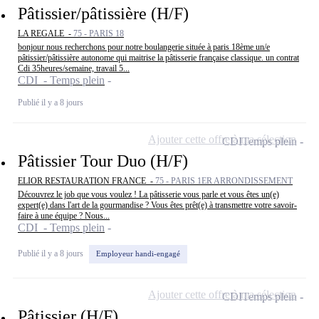
Pâtissier/pâtissière (H/F)
LA REGALE -
75 - PARIS 18
bonjour nous recherchons pour notre boulangerie située à paris 18ème un/e
pâtissier/pâtissière autonome qui maitrise la pâtisserie française classique. un contrat
Cdi 35heures/semaine, travail 5...
CDI - Temps plein
Publié il y a 8 jours
Ajouter cette offre à ma sélection
CDI
Temps plein
Pâtissier Tour Duo (H/F)
ELIOR RESTAURATION FRANCE -
75 - PARIS 1ER ARRONDISSEMENT
Découvrez le job que vous voulez ! La pâtisserie vous parle et vous êtes un(e)
expert(e) dans l'art de la gourmandise ? Vous êtes prêt(e) à transmettre votre savoir-
faire à une équipe ? Nous...
CDI - Temps plein
Publié il y a 8 jours
Employeur handi-engagé
Ajouter cette offre à ma sélection
CDI
Temps plein
Pâtissier (H/F)