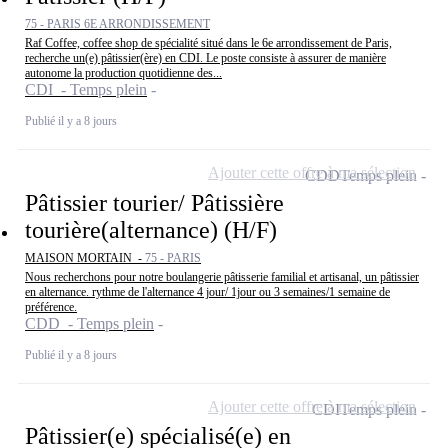
75 - PARIS 6E ARRONDISSEMENT
Raf Coffee, coffee shop de spécialité situé dans le 6e arrondissement de Paris,
recherche un(e) pâtissier(ère) en CDI. Le poste consiste à assurer de manière
autonome la production quotidienne des...
CDI - Temps plein
Publié il y a 8 jours
Ajouter cette offre à ma sélection
CDD
Temps plein
Pâtissier tourier/ Pâtissière
tourière(alternance) (H/F)
MAISON MORTAIN -
75 - PARIS
Nous recherchons pour notre boulangerie pâtisserie familial et artisanal, un pâtissier
en alternance. rythme de l'alternance 4 jour/ 1jour ou 3 semaines/1 semaine de
préférence.
CDD - Temps plein
Publié il y a 8 jours
Ajouter cette offre à ma sélection
CDI
Temps plein
Pâtissier(e) spécialisé(e) en