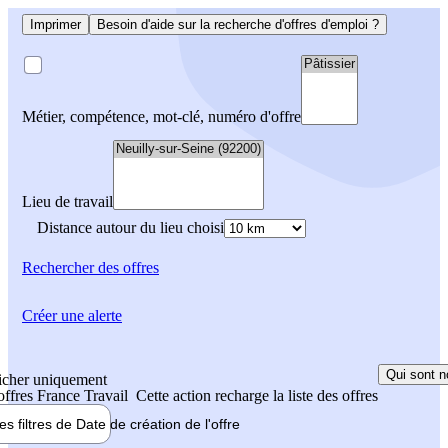
Imprimer
Besoin d'aide sur la recherche d'offres d'emploi ?
Métier, compétence, mot-clé, numéro d'offre
Lieu de travail
Distance autour du lieu choisi
Rechercher
des offres
Créer une alerte
Qui sont n
icher uniquement
 offres France Travail
Cette action recharge la liste des offres
les filtres de
Date de création
de l'offre