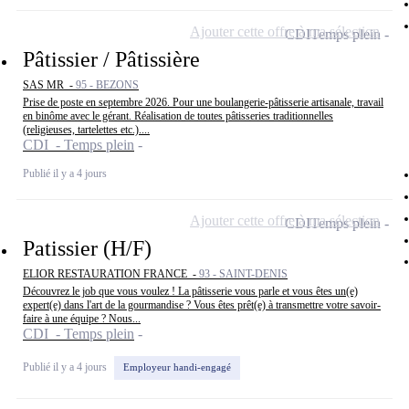
Ajouter cette offre à ma sélection
CDI
Temps plein
Pâtissier / Pâtissière
SAS MR -
95 - BEZONS
Prise de poste en septembre 2026. Pour une boulangerie-pâtisserie artisanale, travail
en binôme avec le gérant. Réalisation de toutes pâtisseries traditionnelles
(religieuses, tartelettes etc.)....
CDI - Temps plein
Publié il y a 4 jours
Ajouter cette offre à ma sélection
CDI
Temps plein
Patissier (H/F)
ELIOR RESTAURATION FRANCE -
93 - SAINT-DENIS
Découvrez le job que vous voulez ! La pâtisserie vous parle et vous êtes un(e)
expert(e) dans l'art de la gourmandise ? Vous êtes prêt(e) à transmettre votre savoir-
faire à une équipe ? Nous...
CDI - Temps plein
Publié il y a 4 jours
Employeur handi-engagé