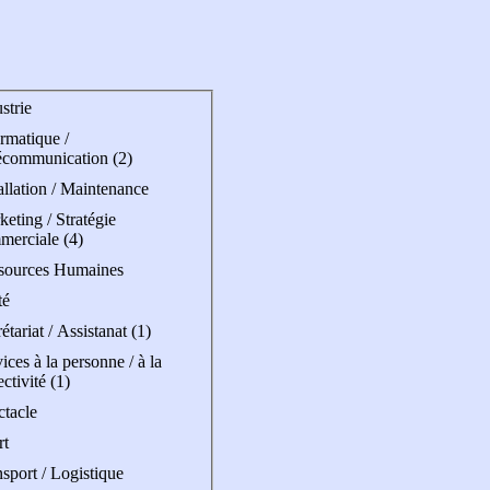
strie
rmatique /
écommunication (2)
allation / Maintenance
eting / Stratégie
merciale (4)
sources Humaines
té
étariat / Assistanat (1)
ices à la personne / à la
ectivité (1)
ctacle
rt
sport / Logistique