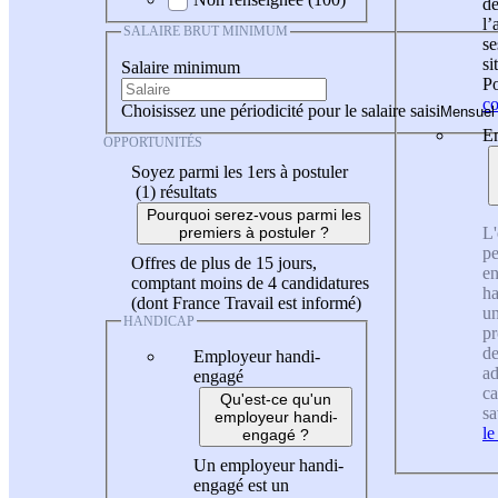
de
l
SALAIRE BRUT MINIMUM
se
si
Salaire minimum
Po
co
Choisissez une périodicité pour le salaire saisi
En
OPPORTUNITÉS
Soyez parmi les 1ers à postuler
(1)
résultats
Pourquoi serez-vous parmi les
L'
premiers à postuler ?
pe
Offres de plus de 15 jours,
en
comptant moins de 4 candidatures
ha
(dont France Travail est informé)
un
HANDICAP
pr
de
Employeur handi-
ad
engagé
ca
Qu'est-ce qu'un
sa
employeur handi-
le
engagé ?
Un employeur handi-
engagé est un