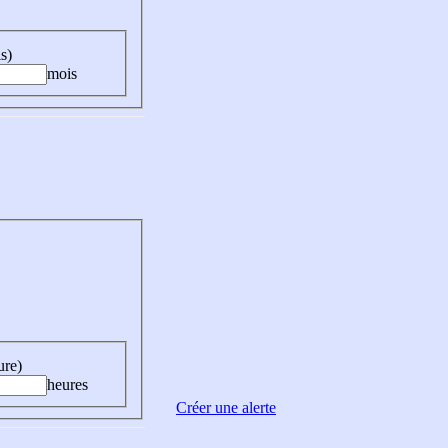
s)
mois
ure)
heures
Créer une alerte