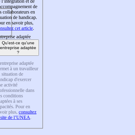
 l’intégration et de
’accompagnement de
s collaborateurs en
tuation de handicap.
ur en savoir plus,
nsultez cet article
.
treprise adaptée
Qu'est-ce qu'une
entreprise adaptée
?
entreprise adaptée
rmet à un travailleur
 situation de
ndicap d'exercer
e activité
ofessionnelle dans
s conditions
aptées à ses
pacités. Pour en
voir plus,
consultez
 site de l’UNEA
.