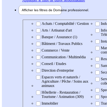
Appliquer
le filtre de durée hebdomadaire
Afficher les filtres de
Domaine pro
fessionnel
Domaine professionel
Achats / Comptabilité / Gestion
Indu
Arts / Artisanat d'art
Info
Tél
Banque / Assurance (1)
Inst
Bâtiment / Travaux Publics
Mark
Commerce / Vente
com
Communication / Multimédia
Res
Conseil / Etudes
San
Direction d'entreprise
Secr
Espaces verts et naturels /
Serv
Agriculture / Pêche / Soins aux
coll
animaux
Spe
Hôtellerie - Restauration /
Tourisme / Animation (309)
Spo
Immobilier
Tran