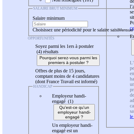
de
l
SALAIRE BRUT MINIMUM
se
si
Salaire minimum
Po
co
Choisissez une périodicité pour le salaire saisi
En
OPPORTUNITÉS
Soyez parmi les 1ers à postuler
(4)
résultats
Pourquoi serez-vous parmi les
L'
premiers à postuler ?
pe
Offres de plus de 15 jours,
en
comptant moins de 4 candidatures
ha
(dont France Travail est informé)
un
HANDICAP
pr
de
Employeur handi-
ad
engagé (1)
ca
Qu'est-ce qu'un
sa
employeur handi-
le
engagé ?
Un employeur handi-
engagé est un