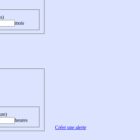
s)
mois
ure)
heures
Créer une alerte