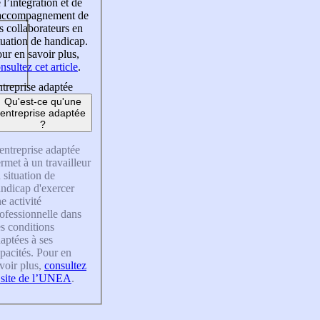
 l’intégration et de
’accompagnement de
s collaborateurs en
tuation de handicap.
ur en savoir plus,
nsultez cet article
.
treprise adaptée
Qu'est-ce qu'une
entreprise adaptée
?
entreprise adaptée
rmet à un travailleur
 situation de
ndicap d'exercer
e activité
ofessionnelle dans
s conditions
aptées à ses
pacités. Pour en
voir plus,
consultez
 site de l’UNEA
.