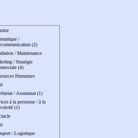
strie
rmatique /
écommunication (2)
allation / Maintenance
eting / Stratégie
merciale (4)
sources Humaines
té
étariat / Assistanat (1)
ices à la personne / à la
ectivité (1)
ctacle
rt
sport / Logistique