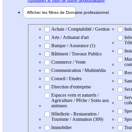
Appliquer
le filtre de durée hebdomadaire
Afficher les filtres de
Domaine pro
fessionnel
Domaine professionel
Achats / Comptabilité / Gestion
Indu
Arts / Artisanat d'art
Info
Tél
Banque / Assurance (1)
Inst
Bâtiment / Travaux Publics
Mark
Commerce / Vente
com
Communication / Multimédia
Res
Conseil / Etudes
San
Direction d'entreprise
Secr
Espaces verts et naturels /
Serv
Agriculture / Pêche / Soins aux
coll
animaux
Spe
Hôtellerie - Restauration /
Tourisme / Animation (309)
Spo
Immobilier
Tran