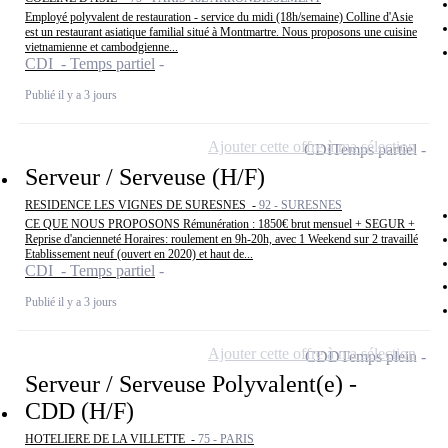
Employé polyvalent de restauration - service du midi (18h/semaine) Colline d'Asie
est un restaurant asiatique familial situé à Montmartre. Nous proposons une cuisine
vietnamienne et cambodgienne...
CDI - Temps partiel
Publié il y a 3 jours
Ajouter cette offre à ma sélection
CDI
Temps partiel
Serveur / Serveuse (H/F)
RESIDENCE LES VIGNES DE SURESNES -
92 - SURESNES
CE QUE NOUS PROPOSONS Rémunération : 1850€ brut mensuel + SEGUR +
Reprise d'ancienneté Horaires: roulement en 9h-20h, avec 1 Weekend sur 2 travaillé
Etablissement neuf (ouvert en 2020) et haut de...
CDI - Temps partiel
Publié il y a 3 jours
Ajouter cette offre à ma sélection
CDD
Temps plein
Serveur / Serveuse Polyvalent(e) -
CDD (H/F)
HOTELIERE DE LA VILLETTE -
75 - PARIS