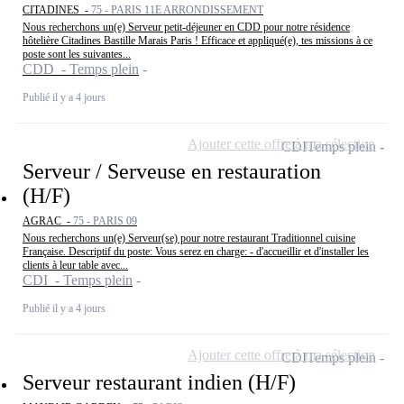
CITADINES -
75 - PARIS 11E ARRONDISSEMENT
Nous recherchons un(e) Serveur petit-déjeuner en CDD pour notre résidence
hôtelière Citadines Bastille Marais Paris ! Efficace et appliqué(e), tes missions à ce
poste sont les suivantes...
CDD - Temps plein
Publié il y a 4 jours
Ajouter cette offre à ma sélection
CDI
Temps plein
Serveur / Serveuse en restauration
(H/F)
AGRAC -
75 - PARIS 09
Nous recherchons un(e) Serveur(se) pour notre restaurant Traditionnel cuisine
Française. Descriptif du poste: Vous serez en charge: - d'accueillir et d'installer les
clients à leur table avec...
CDI - Temps plein
Publié il y a 4 jours
Ajouter cette offre à ma sélection
CDI
Temps plein
Serveur restaurant indien (H/F)