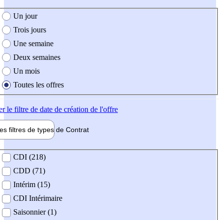
e création de l'offre
Un jour
Trois jours
Une semaine
Deux semaines
Un mois
Toutes les offres
er
le filtre de date de création de l'offre
les filtres de types de
Contrat
de contrat
CDI (218)
CDD (71)
Intérim (15)
CDI Intérimaire
Saisonnier (1)