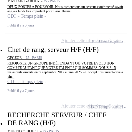
MAYFAIR GARDEN -
75 - PARIS
DEUX POSTES A POURVOIR. Nous recherchons un serveur expérimenté savoir
anglais hindi très important pour Paris 16eme
CDI - Temps plein
Publié il y a 6 jours
Ajouter cette offre à ma sélection
CDI
Temps plein
Chef de rang, serveur H/F (H/F)
GEGEOR -
75 - PARIS
REJOIGNEZ UN GROUPE INDÉPENDANT OÙ VOTRE ÉVOLUTION
COMPTE AUTANT QUE VOTRE TALENT ! QUI SOMMES-NOUS ? - 5
restaurants ouverts entre septembre 2017 et juin 2025. - Concept : restaurant-cave à
vin...
CDI - Temps plein
Publié il y a 7 jours
Ajouter cette offre à ma sélection
CDD
Temps partiel
RECHERCHE SERVEUR / CHEF
DE RANG (H/F)
MURPHY'S HOUSE -
75 - PARIS