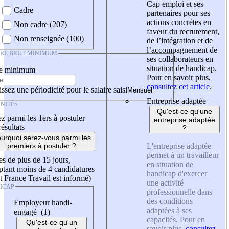
Cap emploi et ses
Cadre
partenaires pour ses
actions concrètes en
Non cadre (207)
faveur du recrutement,
Non renseignée (100)
de l’intégration et de
l’accompagnement de
IRE BRUT MINIMUM
ses collaborateurs en
situation de handicap.
re minimum
Pour en savoir plus,
consultez cet article
.
ssez une périodicité pour le salaire saisi
Entreprise adaptée
NITÉS
Qu'est-ce qu'une
z parmi les 1ers à postuler
entreprise adaptée
résultats
?
urquoi serez-vous parmi les
L'entreprise adaptée
premiers à postuler ?
permet à un travailleur
es de plus de 15 jours,
en situation de
tant moins de 4 candidatures
handicap d'exercer
t France Travail est informé)
une activité
ICAP
professionnelle dans
des conditions
Employeur handi-
adaptées à ses
engagé (1)
capacités. Pour en
Qu'est-ce qu'un
savoir plus,
consultez