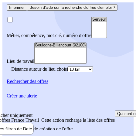
Imprimer
Besoin d'aide sur la recherche d'offres d'emploi ?
Métier, compétence, mot-clé, numéro d'offre
Lieu de travail
Distance autour du lieu choisi
Rechercher
des offres
Créer une alerte
Qui sont n
icher uniquement
 offres France Travail
Cette action recharge la liste des offres
les filtres de
Date de création
de l'offre