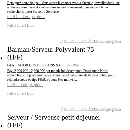
Rejoignez notre équipe ! Vous aimez le contact avec la clientèle, travailler dans une
ambiance conviviale et évoluer dans un environnement dynamique ? Nous
recherchons un(e) Serveur / Serveuse...
CDD - Temps plein
Publié il y a 3 jours
Ajouter cette offre à ma sélection
CDI
Temps plein
Barman/Serveur Polyvalent 75
(H/F)
GENERATOR HOSTELS PARIS SAS -
75 - PARIS
Pay: 2,000.00€ - 2,300.00€ per month Job description: Description Nous
recherchons un professionnel exceptionnel et passionné de la restauration pour
rejoindre notre équipe F&B. Si vous êtes motivé,...
CDI - Temps plein
Publié il y a 3 jours
Ajouter cette offre à ma sélection
CDD
Temps plein
Serveur / Serveuse petit déjeuner
(H/F)