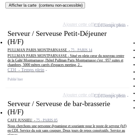
Afficher la carte
(contenu non-accessible)
Ajouter cette offre à ma sélection
CDI
Temps plein
Serveur / Serveuse Petit-Déjeuner
(H/F)
PULLMAN PARIS MONTPARNASSE -
75 - PARIS 14
PULLMAN PARIS MONTPARNASSE - Situé en plein cœur du nouveau centre
de la Gaîté Montparnasse, l'hôtel Pullman Paris Montparnasse c'est : 957 suites et
chambres, 5000 mètres carrés d'espaces meeting, 2...
CDI - Temps plein
Publié hier
Ajouter cette offre à ma sélection
CDI
Temps plein
Serveur / Serveuse de bar-brasserie
(H/F)
CAFE JUSSIEU -
75 - PARIS 05
Nous cherchons une personne dynamique et souriante pour le poste de serveur (h/f)
en CDI. Service du soir sans coupure. Deux jours de repos consécutifs. Service au