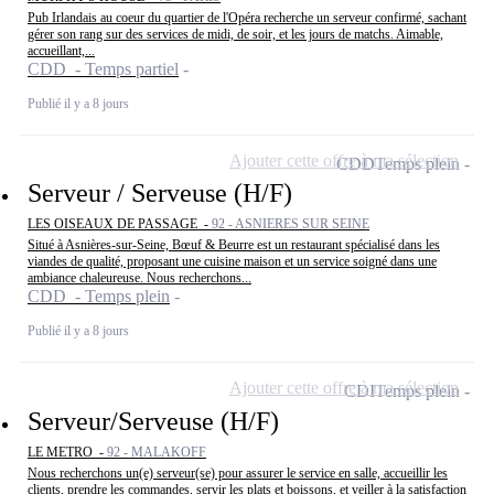
Pub Irlandais au coeur du quartier de l'Opéra recherche un serveur confirmé, sachant
gérer son rang sur des services de midi, de soir, et les jours de matchs. Aimable,
accueillant,...
CDD - Temps partiel
Publié il y a 8 jours
Ajouter cette offre à ma sélection
CDD
Temps plein
Serveur / Serveuse (H/F)
LES OISEAUX DE PASSAGE -
92 - ASNIERES SUR SEINE
Situé à Asnières-sur-Seine, Bœuf & Beurre est un restaurant spécialisé dans les
viandes de qualité, proposant une cuisine maison et un service soigné dans une
ambiance chaleureuse. Nous recherchons...
CDD - Temps plein
Publié il y a 8 jours
Ajouter cette offre à ma sélection
CDI
Temps plein
Serveur/Serveuse (H/F)
LE METRO -
92 - MALAKOFF
Nous recherchons un(e) serveur(se) pour assurer le service en salle, accueillir les
clients, prendre les commandes, servir les plats et boissons, et veiller à la satisfaction