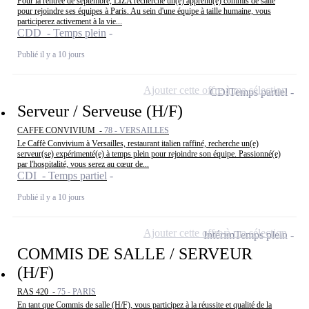
Pour la rentrée de septembre, LIZA recherche un(e) apprenti(e) commis de salle
pour rejoindre ses équipes à Paris. Au sein d'une équipe à taille humaine, vous
participerez activement à la vie...
CDD - Temps plein
Publié il y a 10 jours
Ajouter cette offre à ma sélection
CDI
Temps partiel
Serveur / Serveuse (H/F)
CAFFE CONVIVIUM -
78 - VERSAILLES
Le Caffè Convivium à Versailles, restaurant italien raffiné, recherche un(e)
serveur(se) expérimenté(e) à temps plein pour rejoindre son équipe. Passionné(e)
par l'hospitalité, vous serez au cœur de...
CDI - Temps partiel
Publié il y a 10 jours
Ajouter cette offre à ma sélection
Intérim
Temps plein
COMMIS DE SALLE / SERVEUR
(H/F)
RAS 420 -
75 - PARIS
En tant que Commis de salle (H/F), vous participez à la réussite et qualité de la