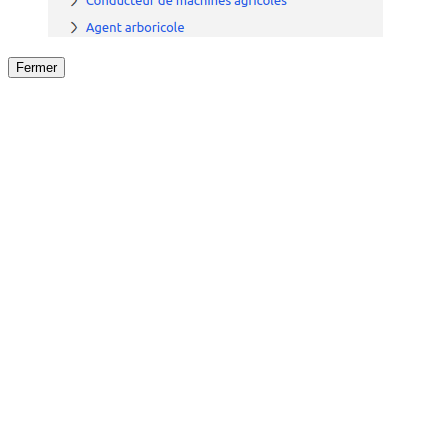
Fermer
Fermer
le détail de l'offre
/
Offre
sur
Offre précéden