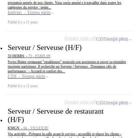
prestation auprès de nos clients. Vous serez amené.e à travailler dans toutes les
catégories du service : petits...
Intérim - Temps plein
Publié il y a 11 jours
Ajouter cette offre à ma sélection
CDI
Temps plein
Serveur / Serveuse (H/F)
33 HERBS -
75 - PARIS 09
Swiss Butter restaurant "steakhouse" poursuit son ascension et ouvre sa première
enseigne parisienne. Il recherche un Serveur / Serveuse . Domaines clés de
performance : - Accueil et confort des...
CDI - Temps plein
Publié il y a 11 jours
Ajouter cette offre à ma sélection
CDI
Temps plein
Serveur / Serveuse de restaurant
(H/F)
KMGN -
94 - VILLEJUIF
Vos activités: -Préparer la salle avant le service - accueillir et placer les clients -