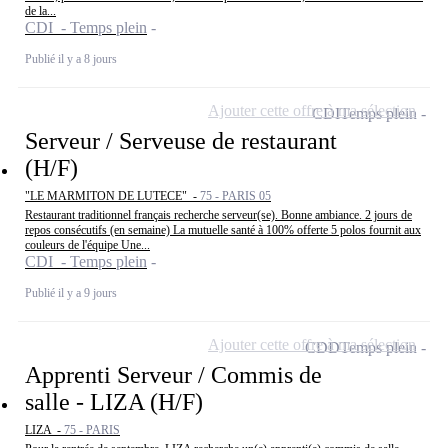
de la...
CDI - Temps plein
Publié il y a 8 jours
Ajouter cette offre à ma sélection
CDI
Temps plein
Serveur / Serveuse de restaurant
(H/F)
"LE MARMITON DE LUTECE" -
75 - PARIS 05
Restaurant traditionnel français recherche serveur(se). Bonne ambiance. 2 jours de
repos consécutifs (en semaine) La mutuelle santé à 100% offerte 5 polos fournit aux
couleurs de l'équipe Une...
CDI - Temps plein
Publié il y a 9 jours
Ajouter cette offre à ma sélection
CDD
Temps plein
Apprenti Serveur / Commis de
salle - LIZA (H/F)
LIZA -
75 - PARIS