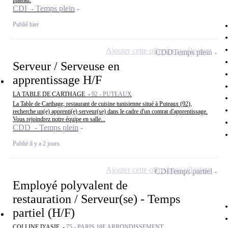
plateau.
CDI - Temps plein
Publié hier
Ajouter cette offre à ma sélection
CDD
Temps plein
Serveur / Serveuse en
apprentissage H/F
LA TABLE DE CARTHAGE -
92 - PUTEAUX
La Table de Carthage, restaurant de cuisine tunisienne situé à Puteaux (92),
recherche un(e) apprenti(e) serveur(se) dans le cadre d'un contrat d'apprentissage.
Vous rejoindrez notre équipe en salle...
CDD - Temps plein
Publié il y a 2 jours
Ajouter cette offre à ma sélection
CDI
Temps partiel
Employé polyvalent de
restauration / Serveur(se) - Temps
partiel (H/F)
COLLINE D'ASIE -
75 - PARIS 18E ARRONDISSEMENT