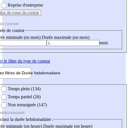
Reprise d'entreprise
plus
de types de contrat
 DE CONTRAT
ée de contrat
ée minimale (en mois)
Durée maximale (en mois)
mois
er
le filtre du type de contrat
les filtres de
Durée hebdo
madaire
 hebdomadaire
Temps plein (134)
Temps partiel (26)
Non renseignée (147)
 HEBDOMADAIRE
cisez la durée hebdomadaire :
ée minimale (en heure)
Durée maximale (en heure)