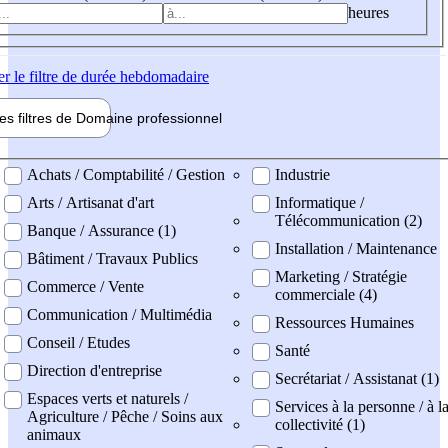
heures
er
le filtre de durée hebdomadaire
les filtres de
Domaine pro
fessionnel
ne professionel
Achats / Comptabilité / Gestion
Industrie
Arts / Artisanat d'art
Informatique /
Télécommunication (2)
Banque / Assurance (1)
Installation / Maintenance
Bâtiment / Travaux Publics
Marketing / Stratégie
Commerce / Vente
commerciale (4)
Communication / Multimédia
Ressources Humaines
Conseil / Etudes
Santé
Direction d'entreprise
Secrétariat / Assistanat (1)
Espaces verts et naturels /
Services à la personne / à l
Agriculture / Pêche / Soins aux
collectivité (1)
animaux