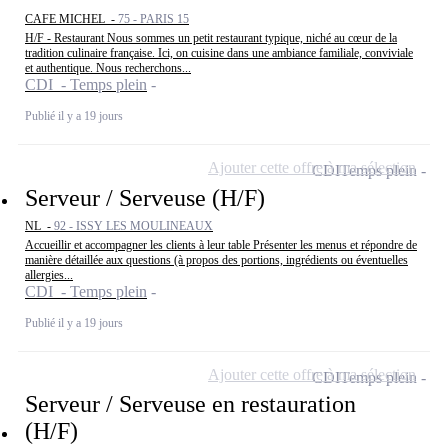
CAFE MICHEL -
75 - PARIS 15
H/F - Restaurant Nous sommes un petit restaurant typique, niché au cœur de la
tradition culinaire française. Ici, on cuisine dans une ambiance familiale, conviviale
et authentique. Nous recherchons...
CDI - Temps plein
Publié il y a 19 jours
Ajouter cette offre à ma sélection
CDI
Temps plein
Serveur / Serveuse (H/F)
NL -
92 - ISSY LES MOULINEAUX
Accueillir et accompagner les clients à leur table Présenter les menus et répondre de
manière détaillée aux questions (à propos des portions, ingrédients ou éventuelles
allergies...
CDI - Temps plein
Publié il y a 19 jours
Ajouter cette offre à ma sélection
CDI
Temps plein
Serveur / Serveuse en restauration
(H/F)