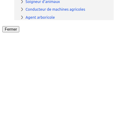
Fermer
Fermer
le détail de l'offre
/
Offre
sur
Offre précéden