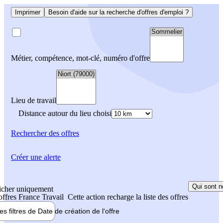
Imprimer
Besoin d'aide sur la recherche d'offres d'emploi ?
Métier, compétence, mot-clé, numéro d'offre
Lieu de travail
Distance autour du lieu choisi
Rechercher
des offres
Créer une alerte
Qui sont n
icher uniquement
 offres France Travail
Cette action recharge la liste des offres
les filtres de
Date de création
de l'offre