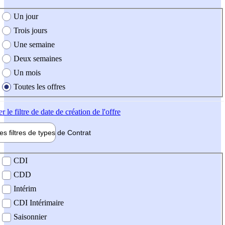
e création de l'offre
Un jour
Trois jours
Une semaine
Deux semaines
Un mois
Toutes les offres
er
le filtre de date de création de l'offre
les filtres de types de
Contrat
de contrat
CDI
CDD
Intérim
CDI Intérimaire
Saisonnier