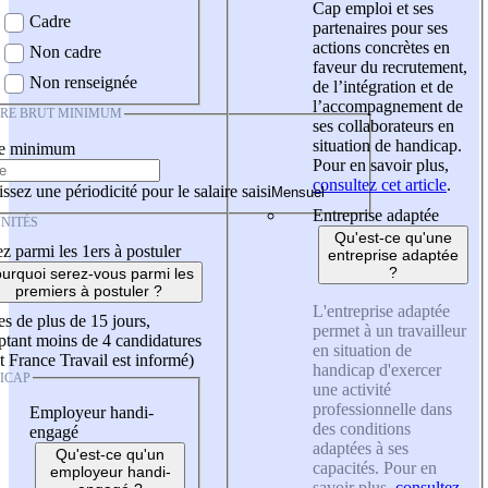
Cap emploi et ses
Cadre
partenaires pour ses
actions concrètes en
Non cadre
faveur du recrutement,
Non renseignée
de l’intégration et de
l’accompagnement de
IRE BRUT MINIMUM
ses collaborateurs en
situation de handicap.
re minimum
Pour en savoir plus,
consultez cet article
.
ssez une périodicité pour le salaire saisi
Entreprise adaptée
NITÉS
Qu'est-ce qu'une
z parmi les 1ers à postuler
entreprise adaptée
?
urquoi serez-vous parmi les
premiers à postuler ?
L'entreprise adaptée
es de plus de 15 jours,
permet à un travailleur
tant moins de 4 candidatures
en situation de
t France Travail est informé)
handicap d'exercer
ICAP
une activité
professionnelle dans
Employeur handi-
des conditions
engagé
adaptées à ses
Qu'est-ce qu'un
capacités. Pour en
employeur handi-
savoir plus,
consultez