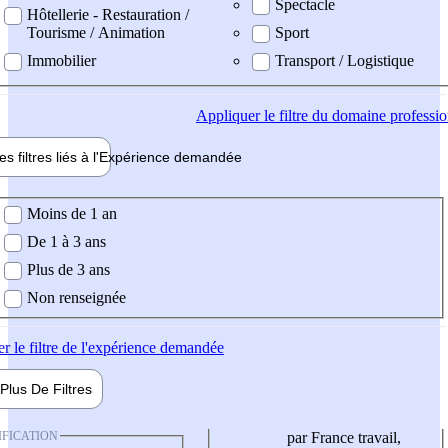
Spectacle
Hôtellerie - Restauration /
Tourisme / Animation
Sport
Immobilier
Transport / Logistique
Appliquer
le filtre du domaine professi
es filtres liés à l'
Expérience
demandée
ience demandée
Moins de 1 an
De 1 à 3 ans
Plus de 3 ans
Non renseignée
er
le filtre de l'expérience demandée
Plus De
Filtres
IFICATION
par France travail,