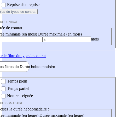
Reprise d'entreprise
plus
de types de contrat
 DE CONTRAT
ée de contrat
ée minimale (en mois)
Durée maximale (en mois)
mois
er
le filtre du type de contrat
les filtres de
Durée hebdo
madaire
 hebdomadaire
Temps plein
Temps partiel
Non renseignée
 HEBDOMADAIRE
cisez la durée hebdomadaire :
ée minimale (en heure)
Durée maximale (en heure)