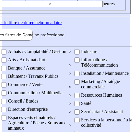
heures
er
le filtre de durée hebdomadaire
les filtres de
Domaine pro
fessionnel
ne professionel
Achats / Comptabilité / Gestion
Industrie
Arts / Artisanat d'art
Informatique /
Télécommunication
Banque / Assurance
Installation / Maintenance
Bâtiment / Travaux Publics
Marketing / Stratégie
Commerce / Vente
commerciale
Communication / Multimédia
Ressources Humaines
Conseil / Etudes
Santé
Direction d'entreprise
Secrétariat / Assistanat
Espaces verts et naturels /
Services à la personne / à l
Agriculture / Pêche / Soins aux
collectivité
animaux