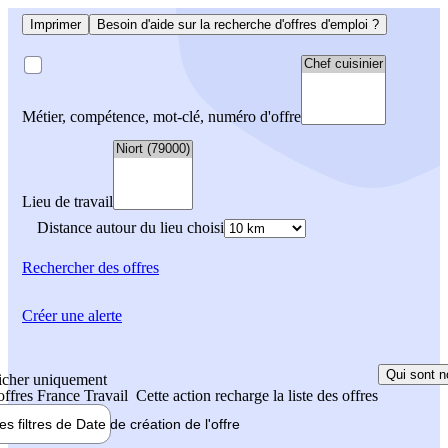
Imprimer
Besoin d'aide sur la recherche d'offres d'emploi ?
Métier, compétence, mot-clé, numéro d'offre
Lieu de travail
Distance autour du lieu choisi
Rechercher
des offres
Créer une alerte
Qui sont n
icher uniquement
 offres France Travail
Cette action recharge la liste des offres
les filtres de
Date de création
de l'offre