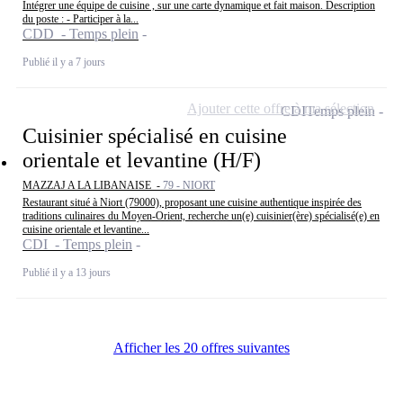
Intégrer une équipe de cuisine , sur une carte dynamique et fait maison. Description
du poste : - Participer à la...
CDD - Temps plein
Publié il y a 7 jours
Ajouter cette offre à ma sélection
CDI
Temps plein
Cuisinier spécialisé en cuisine
orientale et levantine (H/F)
MAZZAJ A LA LIBANAISE -
79 - NIORT
Restaurant situé à Niort (79000), proposant une cuisine authentique inspirée des
traditions culinaires du Moyen-Orient, recherche un(e) cuisinier(ère) spécialisé(e) en
cuisine orientale et levantine...
CDI - Temps plein
Publié il y a 13 jours
Afficher les 20 offres suivantes