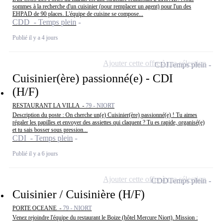
sommes à la recherche d'un cuisinier (pour remplacer un agent) pour l'un des
EHPAD de 90 places. L'équipe de cuisine se compose...
CDD - Temps plein
Publié il y a 4 jours
Ajouter cette offre à ma sélection
CDI
Temps plein
Cuisinier(ère) passionné(e) - CDI
(H/F)
RESTAURANT LA VILLA -
79 - NIORT
Description du poste : On cherche un(e) Cuisinier(ère) passionné(e) ! Tu aimes
régaler les papilles et envoyer des assiettes qui claquent ? Tu es rapide, organisé(e)
et tu sais bosser sous pression...
CDI - Temps plein
Publié il y a 6 jours
Ajouter cette offre à ma sélection
CDD
Temps plein
Cuisinier / Cuisinière (H/F)
PORTE OCEANE -
79 - NIORT
Venez rejoindre l'équipe du restaurant le Boize (hôtel Mercure Niort). Mission :