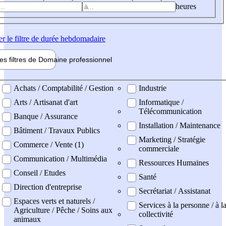
heures
er
le filtre de durée hebdomadaire
les filtres de
Domaine pro
fessionnel
ne professionel
Achats / Comptabilité / Gestion
Industrie
Arts / Artisanat d'art
Informatique /
Télécommunication
Banque / Assurance
Installation / Maintenance
Bâtiment / Travaux Publics
Marketing / Stratégie
Commerce / Vente (1)
commerciale
Communication / Multimédia
Ressources Humaines
Conseil / Etudes
Santé
Direction d'entreprise
Secrétariat / Assistanat
Espaces verts et naturels /
Services à la personne / à l
Agriculture / Pêche / Soins aux
collectivité
animaux