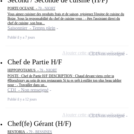
PORTE OCEANE -
79 - NIORT
Vous aimez cuisiner des produits frais et de saison, rejoignez l'équipe de cuisine du
Boize. Sous la responsabilité du chef de cuisine vous : - êtes l'assistant direct du
chef de cuisine, son bras...
Saisonnier - Temps plein
Publié il y a 7 jours
Ajouter cette offre à ma sélection
CDI
Non renseigné
Chef de Partie H/F
HIPPOPOTAMUS -
79 - NIORT
POSTE : Chef de Partie H/F DESCRIPTION : Chaud devant viens créer ta
#Boeufstory au sein de nos restaurants Si tu es prêt à enfiler ton plus beau tablier
pour : - Travailler dans un...
CDI - Non renseigné
Publié il y a 12 jours
Ajouter cette offre à ma sélection
CDI
Non renseigné
Chef(fe) Gérant (H/F)
RESTORIA -
79 - BESSINES