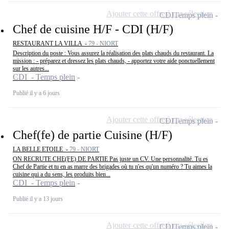
Ajouter cette offre à ma sélection
CDI
Temps plein
Chef de cuisine H/F - CDI (H/F)
RESTAURANT LA VILLA -
79 - NIORT
Description du poste : Vous assurez la réalisation des plats chauds du restaurant. La
mission : - préparez et dressez les plats chauds, - apportez votre aide ponctuellement
sur les autres...
CDI - Temps plein
Publié il y a 6 jours
Ajouter cette offre à ma sélection
CDI
Temps plein
Chef(fe) de partie Cuisine (H/F)
LA BELLE ETOILE -
79 - NIORT
ON RECRUTE CHE(FE) DE PARTIE Pas juste un CV. Une personnalité. Tu es
Chef de Partie et tu en as marre des brigades où tu n'es qu'un numéro ? Tu aimes la
cuisine qui a du sens, les produits bien...
CDI - Temps plein
Publié il y a 13 jours
Ajouter cette offre à ma sélection
CDI
Temps plein