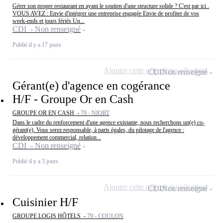
Gérer son propre restaurant en ayant le soutien d'une structure solide ? C'est par ici .
VOUS AVEZ : Envie d'intégrer une entreprise engagée Envie de profiter de vos
week-ends et jours fériés Un...
CDI - Non renseigné
Publié il y a 17 jours
Ajouter cette offre à ma sélection
CDI
Non renseigné
Gérant(e) d'agence en cogérance
H/F - Groupe Or en Cash
GROUPE OR EN CASH -
79 - NIORT
Dans le cadre du renforcement d'une agence existante, nous recherchons un(e) co-
gérant(e). Vous serez responsable, à parts égales, du pilotage de l'agence :
développement commercial, relation...
CDI - Non renseigné
Publié il y a 3 jours
Ajouter cette offre à ma sélection
CDI
Non renseigné
Cuisinier H/F
GROUPE LOGIS HÔTELS -
79 - COULON