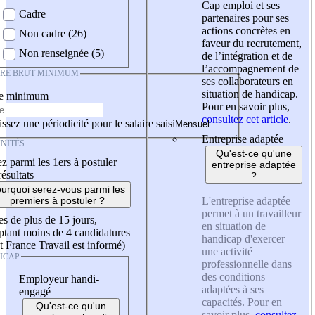
Cap emploi et ses
Cadre
partenaires pour ses
actions concrètes en
Non cadre (26)
faveur du recrutement,
Non renseignée (5)
de l’intégration et de
l’accompagnement de
IRE BRUT MINIMUM
ses collaborateurs en
situation de handicap.
re minimum
Pour en savoir plus,
consultez cet article
.
ssez une périodicité pour le salaire saisi
Entreprise adaptée
NITÉS
Qu'est-ce qu'une
z parmi les 1ers à postuler
entreprise adaptée
résultats
?
urquoi serez-vous parmi les
L'entreprise adaptée
premiers à postuler ?
permet à un travailleur
es de plus de 15 jours,
en situation de
tant moins de 4 candidatures
handicap d'exercer
t France Travail est informé)
une activité
ICAP
professionnelle dans
des conditions
Employeur handi-
adaptées à ses
engagé
capacités. Pour en
Qu'est-ce qu'un
savoir plus,
consultez