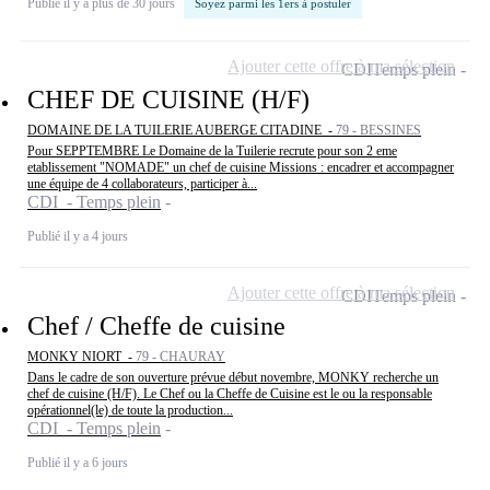
Publié il y a plus de 30 jours
Soyez parmi les 1ers à postuler
Ajouter cette offre à ma sélection
CDI
Temps plein
CHEF DE CUISINE (H/F)
DOMAINE DE LA TUILERIE AUBERGE CITADINE -
79 - BESSINES
Pour SEPPTEMBRE Le Domaine de la Tuilerie recrute pour son 2 eme
etablissement "NOMADE" un chef de cuisine Missions : encadrer et accompagner
une équipe de 4 collaborateurs, participer à...
CDI - Temps plein
Publié il y a 4 jours
Ajouter cette offre à ma sélection
CDI
Temps plein
Chef / Cheffe de cuisine
MONKY NIORT -
79 - CHAURAY
Dans le cadre de son ouverture prévue début novembre, MONKY recherche un
chef de cuisine (H/F). Le Chef ou la Cheffe de Cuisine est le ou la responsable
opérationnel(le) de toute la production...
CDI - Temps plein
Publié il y a 6 jours