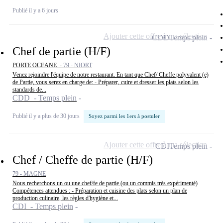
Publié il y a 6 jours
Ajouter cette offre à ma sélection
CDD
Temps plein
Chef de partie (H/F)
PORTE OCEANE -
79 - NIORT
Venez rejoindre l'équipe de notre restaurant. En tant que Chef/ Cheffe polyvalent (e)
de Partie, vous serez en charge de: - Préparer, cuire et dresser les plats selon les
standards de...
CDD - Temps plein
Publié il y a plus de 30 jours
Soyez parmi les 1ers à postuler
Ajouter cette offre à ma sélection
CDI
Temps plein
Chef / Cheffe de partie (H/F)
79 - MAGNE
Nous recherchons un ou une chef/fe de partie (ou un commis très expérimenté)
Compétences attendues : - Préparation et cuisine des plats selon un plan de
production culinaire, les règles d'hygiène et...
CDI - Temps plein