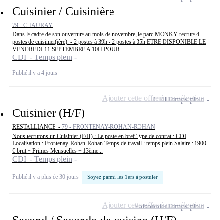
Cuisinier / Cuisinière
79 - CHAURAY
Dans le cadre de son ouverture au mois de novembre, le parc MONKY recrute 4
postes de cuisinier(ière). - 2 postes à 39h - 2 postes à 35h ETRE DISPONIBLE LE
VENDREDI 11 SEPTEMBRE A 10H POUR...
CDI - Temps plein
Publié il y a 4 jours
Ajouter cette offre à ma sélection
CDI
Temps plein
Cuisinier (H/F)
RESTALLIANCE -
79 - FRONTENAY-ROHAN-ROHAN
Nous recrutons un Cuisinier (F/H) : Le poste en bref Type de contrat : CDI
Localisation : Frontenay-Rohan-Rohan Temps de travail : temps plein Salaire : 1900
€ brut + Primes Mensuelles + 13ème...
CDI - Temps plein
Publié il y a plus de 30 jours
Soyez parmi les 1ers à postuler
Ajouter cette offre à ma sélection
Saisonnier
Temps plein
Second / Seconde de cuisine (H/F)