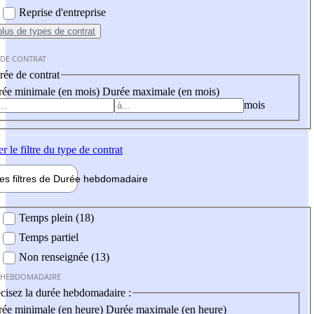
Reprise d'entreprise
plus
de types de contrat
 DE CONTRAT
ée de contrat
ée minimale (en mois)
Durée maximale (en mois)
mois
er
le filtre du type de contrat
les filtres de
Durée hebdo
madaire
 hebdomadaire
Temps plein (18)
Temps partiel
Non renseignée (13)
 HEBDOMADAIRE
cisez la durée hebdomadaire :
ée minimale (en heure)
Durée maximale (en heure)