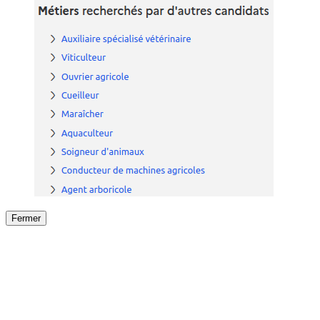
Fermer
Fermer
le détail de l'offre
/
Offre
sur
Offre précéden