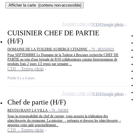
Afficher la carte
(contenu non-accessible)
Ajouter cette offre à ma sélection
CDI
Temps plein
CUISINIER CHEF DE PARTIE
(H/F)
DOMAINE DE LA TUILERIE AUBERGE CITADINE -
79 - BESSINES
Pour SEPTEMBRE Le Domaine de la Tuilerie à Bessines recherche CHEF DE
PARTIE au sein d'une brigade de 8/10 collaborateurs cuisine bistronomique de
produits frais 2 jours 1/2 repos par semaine ...
CDI - Temps plein
Publié il y a 4 jours
Ajouter cette offre à ma sélection
CDI
Temps plein
Chef de partie (H/F)
RESTAURANT LA VILLA -
79 - NIORT
Sous la responsabilité du chef de cuisine, vous assurez la réalisation des
plats/desserts du restaurant. La mission : - préparez et dressez les plats/desserts, -
apportez votre aide ponctuellement...
CDI - Temps plein