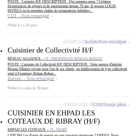
POSTE : Cuisinier H/F DESCRIPTION : Qui sommes-nous ? Créateur
d'expériences de séjours et de gastronomie depuis 70 ans, le groupe LOGIS
HOTELS est la première chaîne de restaurateurs-hôteliers...
CDI - Non renseigné
Publié il y a 26 jours
Ajouter cette offre à ma sélection
Intérim
Non renseigné
Cuisinier de Collectivité H/F
RÉSEAU ALLIANCE -
79 - FRONTENAY-ROHAN-ROHAN
POSTE : Cuisinier de Collectivité H/F DESCRIPTION : Votre agence d'intérim
Réseau Alliance recrute pour l'un de ses clients, un établissement de type collectivité
situé à Frontenay-Rohan-Rohan...
Intérim - Non renseigné
Publié il y a plus de 30 jours
Ajouter cette offre à ma sélection
CDD
Temps plein
CUISINIER EN EHPAD LES
COTEAUX DE RIBRAY (H/F)
EHPAD LES COTEAUX -
79 - NIORT
L'EPCMS Les Portes du marais est une structure réunissant 2 EHPAD. Nous