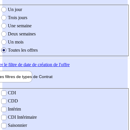
e création de l'offre
Un jour
Trois jours
Une semaine
Deux semaines
Un mois
Toutes les offres
er
le filtre de date de création de l'offre
les filtres de types de
Contrat
de contrat
CDI
CDD
Intérim
CDI Intérimaire
Saisonnier