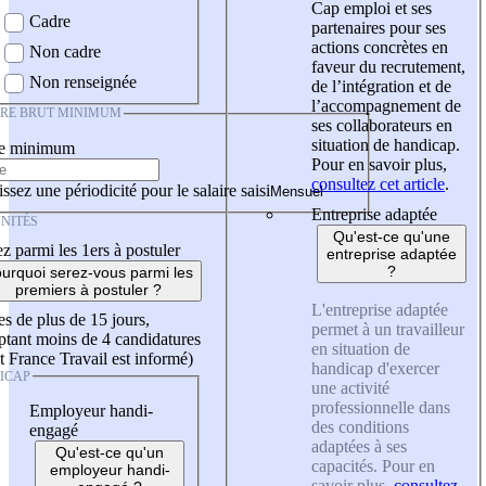
Cap emploi et ses
Cadre
partenaires pour ses
actions concrètes en
Non cadre
faveur du recrutement,
Non renseignée
de l’intégration et de
l’accompagnement de
IRE BRUT MINIMUM
ses collaborateurs en
situation de handicap.
re minimum
Pour en savoir plus,
consultez cet article
.
ssez une périodicité pour le salaire saisi
Entreprise adaptée
NITÉS
Qu'est-ce qu'une
z parmi les 1ers à postuler
entreprise adaptée
?
urquoi serez-vous parmi les
premiers à postuler ?
L'entreprise adaptée
es de plus de 15 jours,
permet à un travailleur
tant moins de 4 candidatures
en situation de
t France Travail est informé)
handicap d'exercer
ICAP
une activité
professionnelle dans
Employeur handi-
des conditions
engagé
adaptées à ses
Qu'est-ce qu'un
capacités. Pour en
employeur handi-
savoir plus,
consultez