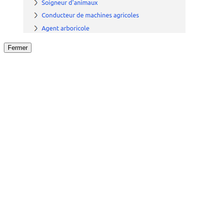
Fermer
Fermer
le détail de l'offre
/
Offre
sur
Offre précéden