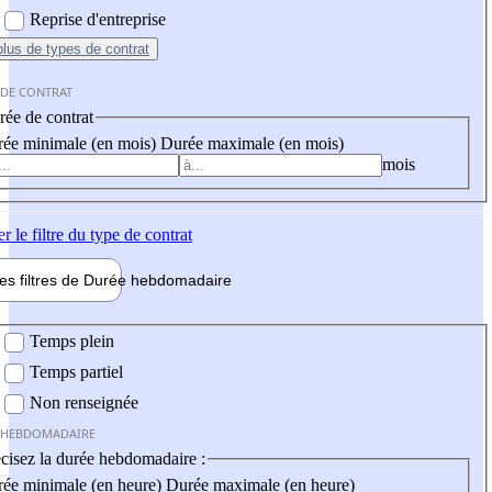
Reprise d'entreprise
plus
de types de contrat
 DE CONTRAT
ée de contrat
ée minimale (en mois)
Durée maximale (en mois)
mois
er
le filtre du type de contrat
les filtres de
Durée hebdo
madaire
 hebdomadaire
Temps plein
Temps partiel
Non renseignée
 HEBDOMADAIRE
cisez la durée hebdomadaire :
ée minimale (en heure)
Durée maximale (en heure)