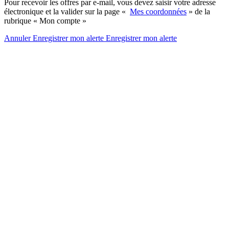
Pour recevoir les offres par e-mail, vous devez saisir votre adresse
électronique et la valider sur la page «
Mes coordonnées
» de la
rubrique « Mon compte »
Annuler
Enregistrer mon alerte
Enregistrer
mon alerte