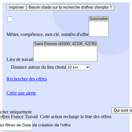
Imprimer
Besoin d'aide sur la recherche d'offres d'emploi ?
Métier, compétence, mot-clé, numéro d'offre
Lieu de travail
Distance autour du lieu choisi
Rechercher
des offres
Créer une alerte
Qui sont n
icher uniquement
 offres France Travail
Cette action recharge la liste des offres
les filtres de
Date de création
de l'offre