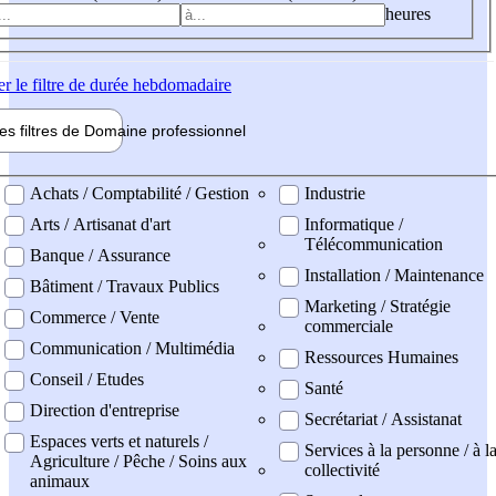
heures
er
le filtre de durée hebdomadaire
les filtres de
Domaine pro
fessionnel
ne professionel
Achats / Comptabilité / Gestion
Industrie
Arts / Artisanat d'art
Informatique /
Télécommunication
Banque / Assurance
Installation / Maintenance
Bâtiment / Travaux Publics
Marketing / Stratégie
Commerce / Vente
commerciale
Communication / Multimédia
Ressources Humaines
Conseil / Etudes
Santé
Direction d'entreprise
Secrétariat / Assistanat
Espaces verts et naturels /
Services à la personne / à l
Agriculture / Pêche / Soins aux
collectivité
animaux