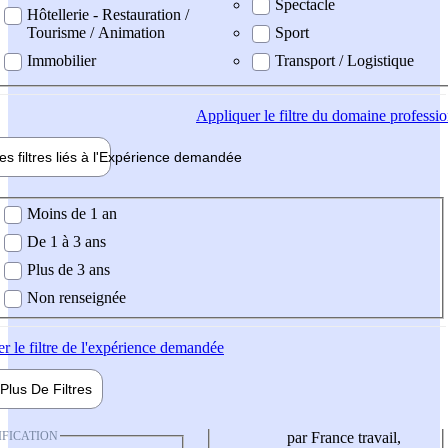
Spectacle
Hôtellerie - Restauration /
Tourisme / Animation
Sport
Immobilier
Transport / Logistique
Appliquer
le filtre du domaine professi
es filtres liés à l'
Expérience
demandée
ience demandée
Moins de 1 an
De 1 à 3 ans
Plus de 3 ans
Non renseignée
er
le filtre de l'expérience demandée
Plus De
Filtres
IFICATION
par France travail,