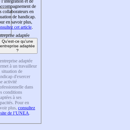
 l’intégration et de
’accompagnement de
s collaborateurs en
tuation de handicap.
ur en savoir plus,
nsultez cet article
.
treprise adaptée
Qu'est-ce qu'une
entreprise adaptée
?
entreprise adaptée
rmet à un travailleur
 situation de
ndicap d'exercer
e activité
ofessionnelle dans
s conditions
aptées à ses
pacités. Pour en
voir plus,
consultez
 site de l’UNEA
.