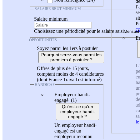
de
l
SALAIRE BRUT MINIMUM
se
si
Salaire minimum
Po
co
Choisissez une périodicité pour le salaire saisi
En
OPPORTUNITÉS
Soyez parmi les 1ers à postuler
Pourquoi serez-vous parmi les
premiers à postuler ?
L'
Offres de plus de 15 jours,
pe
comptant moins de 4 candidatures
en
(dont France Travail est informé)
ha
HANDICAP
un
pr
Employeur handi-
de
engagé (1)
ad
Qu'est-ce qu'un
ca
employeur handi-
sa
engagé ?
le
Un employeur handi-
engagé est un
employeur reconnu