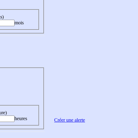
s)
mois
ure)
heures
Créer une alerte