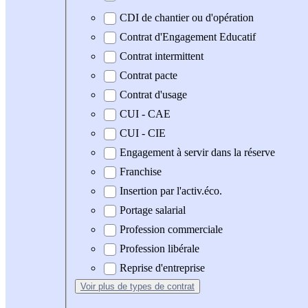
CDI de chantier ou d'opération
Contrat d'Engagement Educatif
Contrat intermittent
Contrat pacte
Contrat d'usage
CUI - CAE
CUI - CIE
Engagement à servir dans la réserve
Franchise
Insertion par l'activ.éco.
Portage salarial
Profession commerciale
Profession libérale
Reprise d'entreprise
Voir plus
de types de contrat