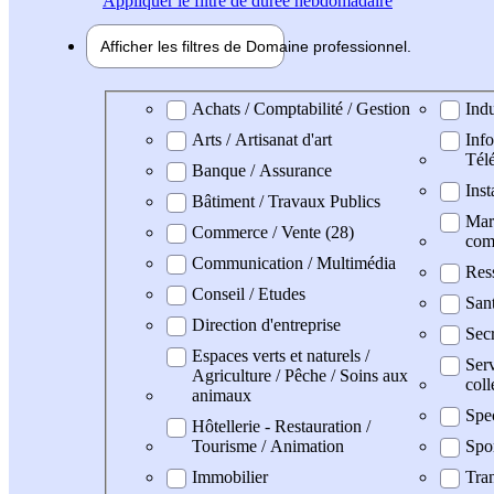
Appliquer
le filtre de durée hebdomadaire
Afficher les filtres de
Domaine pro
fessionnel
Domaine professionel
Achats / Comptabilité / Gestion
Indu
Arts / Artisanat d'art
Info
Tél
Banque / Assurance
Inst
Bâtiment / Travaux Publics
Mark
Commerce / Vente (28)
com
Communication / Multimédia
Res
Conseil / Etudes
San
Direction d'entreprise
Secr
Espaces verts et naturels /
Serv
Agriculture / Pêche / Soins aux
coll
animaux
Spe
Hôtellerie - Restauration /
Tourisme / Animation
Spo
Immobilier
Tran