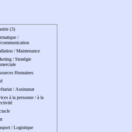
strie (3)
rmatique /
écommunication
allation / Maintenance
eting / Stratégie
merciale
sources Humaines
té
étariat / Assistanat
ices à la personne / à la
ectivité
ctacle
rt
sport / Logistique